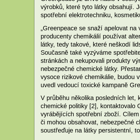
výrobků, které tyto látky obsahují. 
spotřební elektrotechniku, kosmetik
„Greenpeace se snaží apelovat na 
producenty chemikálií používat alt
látky, tedy takové, které neškodí li
Současně také vyzýváme spotřebitele
stránkách a nekupovali produkty výr
nebezpečné chemické látky. Přesta
vysoce rizikové chemikálie, budou v
uvedl vedoucí toxické kampaně Gre
V průběhu několika posledních let, 
chemické politiky [2], kontaktoval
vyrábějících spotřební zboží. Cílem b
či mohou obsahovat, nebezpečné ch
soustřeďuje na látky persistentní, t