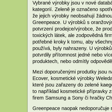
Vybrané výrobky jsou v nové databá
kategorií. Zeleně je označeno spotře
že jejich výrobky neobsahují žádno
Greenpeace. U výrobků s oranžov
potvrzení prodejce/výrobce, že pro
toxických látek, ale zodpovědná fir
potřebné kroky k tomu, aby všechny 
používá, byly nahrazeny. U výrobků 
potvrdily přítomnost jedné nebo víc
produktech, nebo odmítly odpovědě
Mezi doporučenými produtky jsou na
Ecover, kosmetické výrobky Weleda 
které jsou zařazeny do zelené kaego
to například kosmetické přípravky 
firem Samsung a Sony či hračky Ch
Greenpeace naopak nedoporučuje n