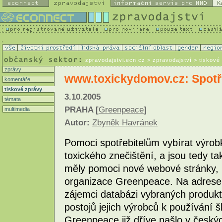
K
zpravodajstvi.ecn.cz
> zpravodajství > tiskové
zprávy
www.toxickydomov.cz: Spotře
komentáře
tiskové zprávy
3.10.2005
témata
PRAHA [
Greenpeace
]
multimedia
Autor:
Zbyněk Havránek
Pomoci spotřebitelům vybírat výrobk
toxického znečištění, a jsou tedy ta
měly pomoci nové webové stránky, k
organizace Greenpeace. Na adres
zájemci databázi vybraných produktů
postojů jejich výrobců k používání š
Greenpeace již dříve našlo v česk