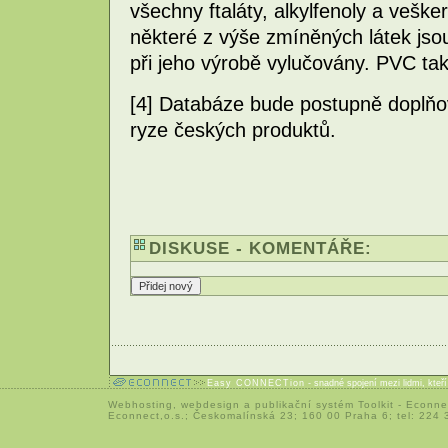
všechny ftaláty, alkylfenoly a vešk
některé z výše zmíněných látek jso
při jeho výrobě vylučovány. PVC tak
[4] Databáze bude postupně doplňo
ryze českých produktů.
DISKUSE - KOMENTÁŘE:
Easy CONNECTion
- snadné spojení mezi lidmi, kteř
Webhosting
,
webdesign
a
publikační systém Toolkit
-
Econne
Econnect,o.s.; Českomalínská 23; 160 00 Praha 6; tel: 224