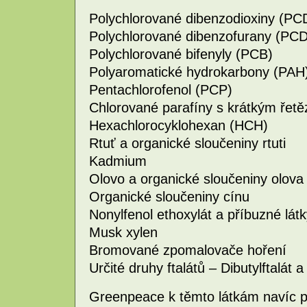
Polychlorované dibenzodioxiny (PC
Polychlorované dibenzofurany (PC
Polychlorované bifenyly (PCB)
Polyaromatické hydrokarbony (PAH
Pentachlorofenol (PCP)
Chlorované parafíny s krátkým ře
Hexachlorocyklohexan (HCH)
Rtuť a organické sloučeniny rtuti
Kadmium
Olovo a organické sloučeniny olova
Organické sloučeniny cínu
Nonylfenol ethoxylát a příbuzné lát
Musk xylen
Bromované zpomalovače hoření
Určité druhy ftalátů – Dibutylftalát a
Greenpeace k těmto látkám navíc př