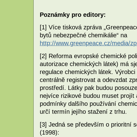
Poznámky pro editory:
[1] Více tisková zpráva „Greenpeace
bytů nebezpečné chemikálie“ na
http://www.greenpeace.cz/media/z
[2] Reforma evropské chemické poli
autorizace chemických látek) má sje
regulace chemických látek. Výrobci 
centrálně registrovat a odevzdat zpr
prostředí. Látky pak budou posouze
nejvíce rizikové budou muset projít 
podmínky dalšího používání chemick
určí termín jejího stažení z trhu.
[3] Jedná se především o prioritn
(1998):