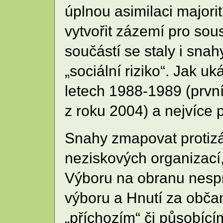
úplnou asimilaci majori
vytvořit zázemí pro sous
součástí se staly i sna
„sociální riziko“. Jak 
letech 1988-1989 (prvn
z roku 2004) a nejvíce 
Snahy zmapovat protizák
neziskových organizací,
Výboru na obranu nesp
výboru a Hnutí za občan
„příchozím“ či působíc