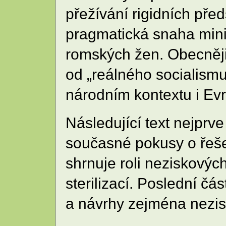
přežívání rigidních pře
pragmatická snaha minim
romských žen. Obecněji
od „reálného socialismu
národním kontextu i Evr
Následující text nejprve
současné pokusy o řeše
shrnuje roli neziskovýc
sterilizací. Poslední č
a návrhy zejména nezisk