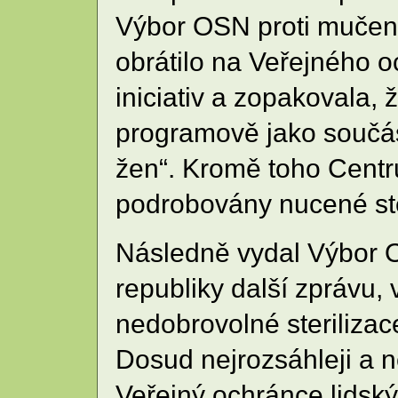
Výbor OSN proti mučení
obrátilo na Veřejného o
iniciativ a zopakovala,
programově jako součást 
žen“. Kromě toho Centr
podrobovány nucené ster
Následně vydal Výbor O
republiky další zprávu, 
nedobrovolné sterilizac
Dosud nejrozsáhleji a n
Veřejný ochránce lidsk