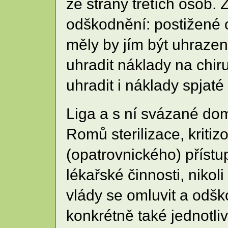
ze strany třetích osob.
odškodnění: postižené 
měly by jím být uhrazeny
uhradit náklady na chiru
uhradit i náklady spjat
Liga a s ní svázané do
Romů sterilizace, kritiz
(opatrovnického) přístu
lékařské činnosti, nikol
vlády se omluvit a odšk
konkrétně také jednotli