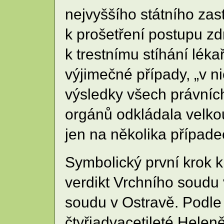
nejvyššího státního zast
k prošetření postupu z
k trestnímu stíhání lék
výjimečné případy, „v ni
výsledky všech právníc
orgánů odkládala velkou
jen na několika případe
Symbolický první krok k
verdikt Vrchního soudu 
soudu v Ostravě. Podle
čtyřiadvacetileté Helen