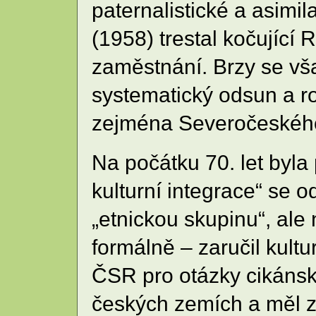
paternalistické a asimi
(1958) trestal kočující
zaměstnání. Brzy se vša
systematický odsun a r
zejména Severočeského
Na počátku 70. let byla
kulturní integrace“ se 
„etnickou skupinu“, ale 
formálně – zaručil kult
ČSR pro otázky cikánsk
českých zemích a měl za