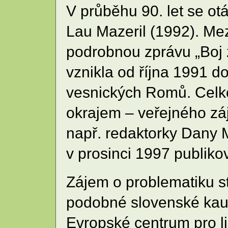
V průběhu 90. let se otá
Lau Mazeril (1992). Me
podrobnou zprávu „Boj z
vznikla od října 1991 d
vesnických Romů. Celkov
okrajem – veřejného zá
např. redaktorky Dany 
v prosinci 1997 publikov
Zájem o problematiku st
podobné slovenské kauz
Evropské centrum pro li