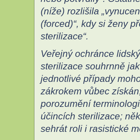
(níže) rozlišila „vynuce
(forced)“, kdy si ženy 
sterilizace“.
Veřejný ochránce lidský
sterilizace souhrnně ja
jednotlivé případy mohou
zákrokem vůbec získán;
porozumění terminologi
účincích sterilizace; n
sehrát roli i rasistické m