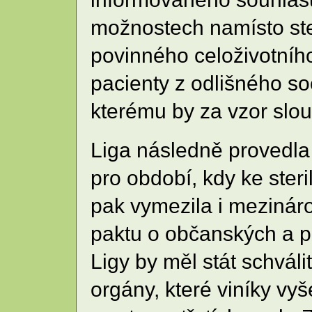
možnostech namísto ster
povinného celoživotního
pacienty z odlišného so
kterému by za vzor slou
Liga následně provedla 
pro období, kdy ke ster
pak vymezila i mezináro
paktu o občanských a p
Ligy by měl stát schváli
orgány, které viníky vyš