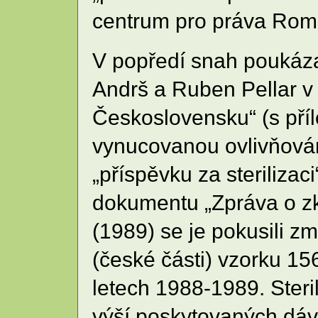
centrum pro práva Romů
V popředí snah poukáza
Andrš a Ruben Pellar v
Československu“ (s příl
vynucovanou ovlivňován
„příspěvku za sterilizac
dokumentu „Zpráva o zk
(1989) se je pokusili z
(české části) vzorku 156
letech 1988-1989. Steri
výší poskytovaných dáv