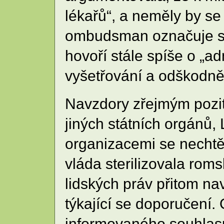
lékařů“, a neměly by se
ombudsman označuje ster
hovoří stále spíše o „a
vyšetřování a odškodněn
Navzdory zřejmým pozi
jiných státních orgánů,
organizacemi se nechtě
vláda sterilizovala rom
lidských práv přitom na
týkající se doporučení.
informovaného souhlasu