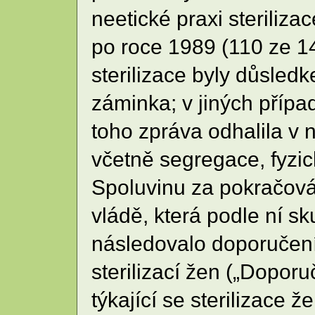
neetické praxi steriliz
po roce 1989 (110 ze 1
sterilizace byly důsled
záminka; v jiných příp
toho zpráva odhalila v
včetně segregace, fyzi
Spoluvinu za pokračován
vládě, která podle ní s
následovalo doporučení
sterilizací žen („Doporu
týkající se sterilizace 