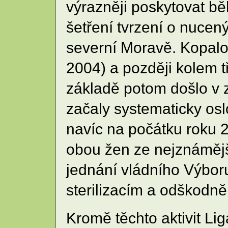
výrazněji poskytovat b
šetření tvrzení o nucen
severní Moravě. Kopalov
2004) a později kolem t
základě potom došlo v zá
začaly systematicky os
navíc na počátku roku 
obou žen ze nejznámějš
jednání vládního Výboru
sterilizacím a odškodně
Kromě těchto aktivit Li