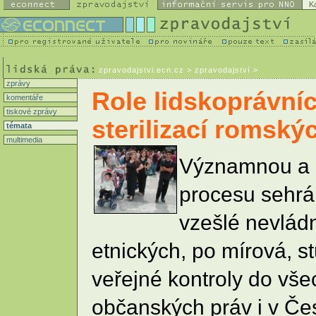
K
zpravodajstvi.ecn.cz
> zpravodajství >
zprávy
Role lidskoprávníc
komentáře
tiskové zprávy
sterilizací romský
témata
multimedia
Významnou a z
procesu sehrála
vzešlé nevlád
etnických, po mírová, s
veřejné kontroly do vše
občanských práv i v Česk