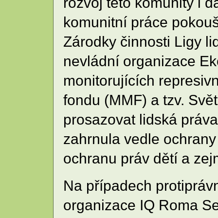
rozvoj této komunity i 
komunitní práce pokouší
Zárodky činnosti Ligy li
nevládní organizace Ek
monitorujících represi
fondu (MMF) a tzv. Svět
prosazovat lidská práva 
zahrnula vedle ochrany 
ochranu práv dětí a zej
Na případech protiprávn
organizace IQ Roma Se