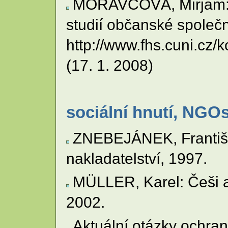
MORAVCOVÁ, Mirjam: Po
studií občanské společn
http://www.fhs.cuni.cz
(17. 1. 2008)
sociální hnutí, NGO
ZNEBEJÁNEK, František:
nakladatelství, 1997.
MÜLLER, Karel: Češi a
2002.
Aktuální otázky ochran