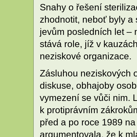
Snahy o řešení sterili
zhodnotit, neboť byly a 
jevům posledních let – 
stává role, jíž v kauzác
neziskové organizace.
Zásluhou neziskových or
diskuse, obhajoby osob
vymezení se vůči nim.
k protiprávním zákrokům
před a po roce 1989 na
argumentovala, že k m