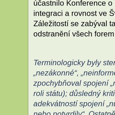
účastnilo Konference o
integraci a rovnost ve 
Záležitostí se zabýval
odstranění všech forem
Terminologicky byly ste
„nezákonné“, „neinform
zpochybňoval spojení „ná
roli státu); důsledný kr
adekvátností spojení „n
nebo potvrdily“. Ostatn