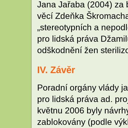
Jana Jařaba (2004) za b
věcí Zdeňka Škromacha (
„stereotypních a nepodl
pro lidská práva Džami
odškodnění žen steriliz
IV. Závěr
Poradní orgány vlády j
pro lidská práva ad. pro
květnu 2006 byly návr
zablokovány (podle výk