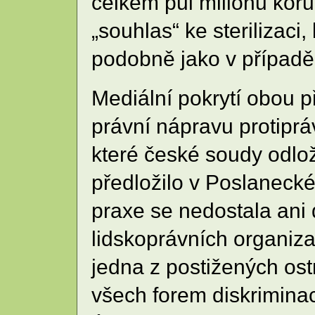
celkem půl milionu koru
„souhlas“ ke sterilizac
podobně jako v případě
Mediální pokrytí obou př
právní nápravu protiprá
které české soudy odloži
předložilo v Poslaneck
praxe se nedostala ani 
lidskoprávních organiz
jedna z postižených os
všech forem diskriminac