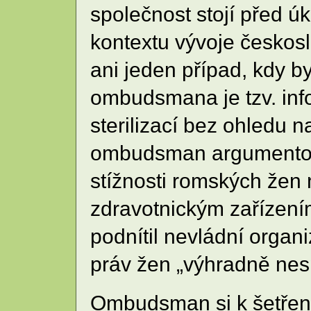
společnost stojí před úk
kontextu vývoje českos
ani jeden případ, kdy b
ombudsmana je tzv. inf
sterilizací bez ohledu 
ombudsman argumentova
stížnosti romských žen 
zdravotnickým zařízení
podnítil nevládní organi
práv žen „výhradně ne
Ombudsman si k šetření 