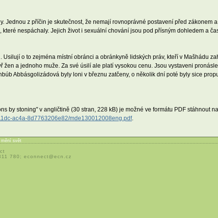
 Jednou z příčin je skutečnost, že nemají rovnoprávné postavení před zákonem a 
teré nespáchaly. Jejich život i sexuální chování jsou pod přísným dohledem a čas
u. Usilují o to zejména místní obránci a obránkyně lidských práv, kteří v Mašhád
yř žen a jednoho muže. Za své úsilí ale platí vysokou cenu. Jsou vystaveni pronásl
úb Abbásgolizádová byly loni v březnu zatčeny, o několik dní poté byly sice propu
ons by stoning" v angličtině (30 stran, 228 kB) je možné ve formátu PDF stáhnout n
d2-11dc-ac4a-8d7763206e82/mde130012008eng.pdf
.
í mění svět
ct
 311 780;
econnect@ecn.cz