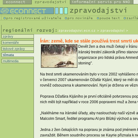
zpravodajstvi.ecn.cz
> zpravodajství >
zprávy
Írán: země, kde se stále používá trest smrti
komentáře
Devět žen a dva muži čekají v Írán
tiskové zprávy
íránský trestní zákoník přímo stanov
témata
organizace pro lidská práva Amnest
multimedia
stoning".
Na trest smrti ukamenováním bylo v roce 2002 vyhlášeno m
v červenci 2007 ukamenován Džafár Kijání, který se měl do
rovněž odsouzena k ukamenování. Nyní je držena ve věznici
Poprava Džafára Kijáního je první oficiálně potvrzenou pop
nich měli být například v roce 2006 popraveni muž a žen
„Naléháme na íránské úřady, aby naslouchaly naší výzvě a vý
Malcolm Smart, ředitel programu AI pro Blízký východ a seve
Jedna z žen čekajících na popravu je známa pod jménem Ka
zavraždit. Během soudního procesu se Kayrie přiznala k n