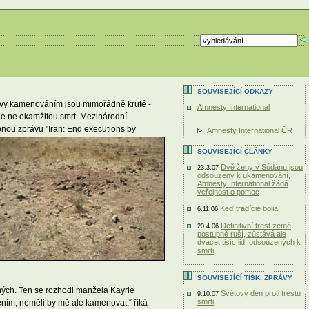
SOUVISEJÍCÍ ODKAZY
pravy kamenováním jsou mimořádně kruté -
Amnesty International
 ale ne okamžitou smrt. Mezinárodní
bnou zprávu "Iran: End executions by
Amnesty International ČR
SOUVISEJÍCÍ ČLÁNKY
Dvě ženy v Súdánu jsou
23.3.07
odsouzeny k ukamenování,
Amnesty International žádá
veřejnost o pomoc
Keď tradície bolia
6.11.06
Definitivní trest země
20.4.06
postupně ruší, zůstává ale
dvacet tisíc lidí odsouzených k
smrti
SOUVISEJÍCÍ TISK. ZPRÁVY
ných. Ten se rozhodl manžela Kayrie
Světový den proti trestu
9.10.07
smrti
ním, neměli by mě ale kamenovat,“ říká