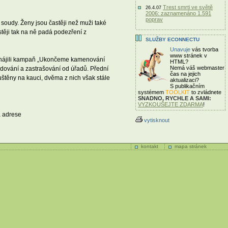
Trest smrti ve světě
26.4.07
2006: zaznamenáno 1.591
poprav
soudy. Ženy jsou častěji než muži také
těji tak na ně padá podezření z
SLUŽBY ECONNECTU
Unavuje
vás tvorba
www stránek v
u zahájili kampaň „Ukončeme kamenování
HTML?
Nemá váš webmaster
edování a zastrašování od úřadů. Přední
čas
na jejich
štěny na kauci, dvěma z nich však stále
aktualizaci?
S publikačním
systémem
TOOLKIT
to zvládnete
SNADNO, RYCHLE A SAMI:
VYZKOUŠEJTE ZDARMA
!
a adrese
vytisknout
kontakt
mapa stránek