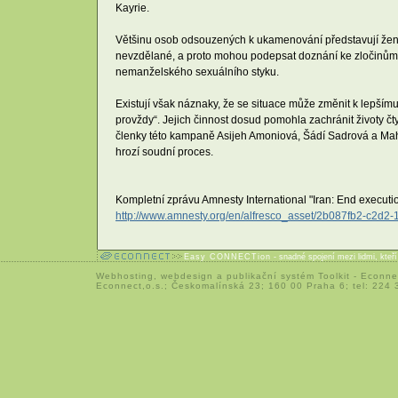
Kayrie.
Většinu osob odsouzených k ukamenování představují ženy.
nevzdělané, a proto mohou podepsat doznání ke zločinům, k
nemanželského sexuálního styku.
Existují však náznaky, že se situace může změnit k lepším
provždy“. Jejich činnost dosud pomohla zachránit životy čt
členky této kampaně Asijeh Amoniová, Šádí Sadrová a Mahb
hrozí soudní proces.
Kompletní zprávu Amnesty International "Iran: End executi
http://www.amnesty.org/en/alfresco_asset/2b087fb2-c2
Easy CONNECTion
- snadné spojení mezi lidmi, kteř
Webhosting
,
webdesign
a
publikační systém Toolkit
-
Econne
Econnect,o.s.; Českomalínská 23; 160 00 Praha 6; tel: 224