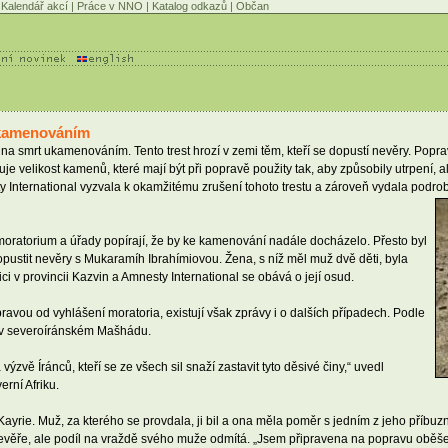
Kalendář akcí
|
Práce v NNO
|
Katalog odkazů
|
Občan
 ukamenováním
u na smrt ukamenováním. Tento trest hrozí v zemi těm, kteří se dopustí nevěry. Po
uje velikost kamenů, které mají být při popravě použity tak, aby způsobily utrpení,
y International vyzvala k okamžitému zrušení tohoto trestu a zároveň vydala podro
oratorium a úřady popírají, že by ke kamenování nadále docházelo. Přesto byl
pustit nevěry s Mukaramíh Ibrahímiovou. Žena, s níž měl muž dvě děti, byla
 v provincii Kazvin a Amnesty International se obává o její osud.
ravou od vyhlášení moratoria, existují však zprávy i o dalších případech. Podle
a v severoíránském Mašhádu.
zvě Íránců, kteří se ze všech sil snaží zastavit tyto děsivé činy,“ uvedl
rní Afriku.
yrie. Muž, za kterého se provdala, ji bil a ona měla poměr s jedním z jeho příbuz
evěře, ale podíl na vraždě svého muže odmítá. „Jsem připravena na popravu oběše