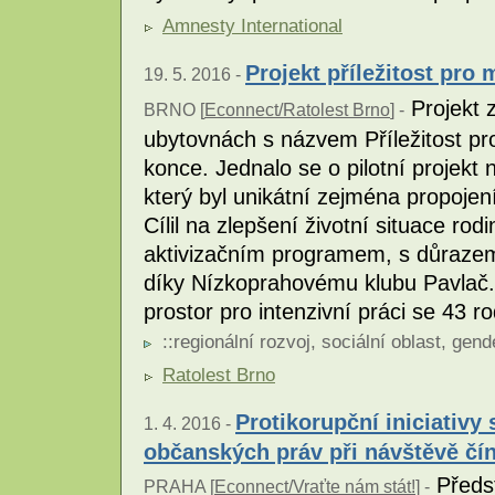
Amnesty International
Projekt příležitost pro
19. 5. 2016 -
Projekt z
BRNO [
Econnect/Ratolest Brno
] -
ubytovnách s názvem Příležitost pr
konce. Jednalo se o pilotní projekt
který byl unikátní zejména propojen
Cílil na zlepšení životní situace ro
aktivizačním programem, s důrazem n
díky Nízkoprahovému klubu Pavlač. R
prostor pro intenzivní práci se 43 r
::
regionální rozvoj
,
sociální oblast
,
gend
Ratolest Brno
Protikorupční iniciativy
1. 4. 2016 -
občanských práv při návštěvě čí
Předst
PRAHA [
Econnect/Vraťte nám stát!
] -