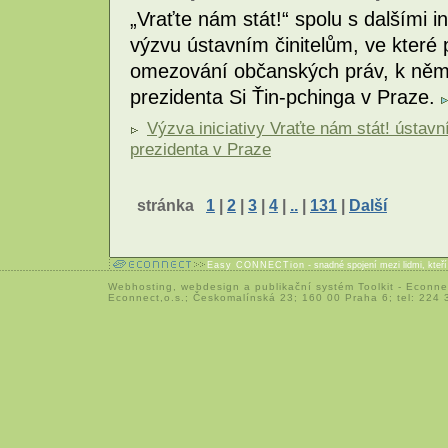
„Vraťte nám stát!“ spolu s dalšími i
výzvu ústavním činitelům, ve které 
omezování občanských práv, k němu
prezidenta Si Ťin-pchinga v Praze.
Výzva iniciativy Vraťte nám stát! ústav
prezidenta v Praze
stránka
1
|
2
|
3
|
4
|
..
|
131
|
Další
Easy CONNECTion
- snadné spojení mezi lidmi, kteř
Webhosting
,
webdesign
a
publikační systém Toolkit
-
Econne
Econnect,o.s.; Českomalínská 23; 160 00 Praha 6; tel: 224