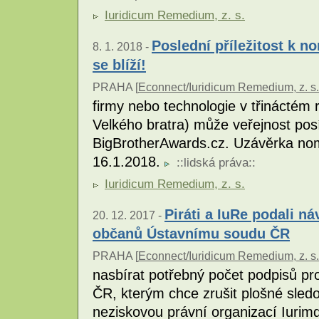
Iuridicum Remedium, z. s.
Poslední příležitost k n
8. 1. 2018 -
se blíží!
PRAHA [
Econnect/Iuridicum Remedium, z. s.
firmy nebo technologie v třináctém
Velkého bratra) může veřejnost pos
BigBrotherAwards.cz. Uzávěrka nomi
16.1.2018.
::
lidská práva
::
Iuridicum Remedium, z. s.
Piráti a IuRe podali n
20. 12. 2017 -
občanů Ústavnímu soudu ČR
PRAHA [
Econnect/Iuridicum Remedium, z. s.
nasbírat potřebný počet podpisů p
ČR, kterým chce zrušit plošné sledov
neziskovou právní organizací Iuri