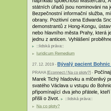
například společnosti Mastercard,
státních úřadů jsou nominováni na j
Bezpečnostní informační služba, min
obrany. Pozitivní cena Edwarda Sn
demonstrantů z Hong-Kongu, ústav
nebo hlavního města Prahy, která 
jednu z anticen. Vyhlášení proběhn
::
lidská práva
::
Iuridicum Remedium
Bývalý pacient Bohnic
27. 12. 2019 -
Počínaj
PRAHA [
Econnect / Na co ploty?
] -
Marek Tichý hladovku a mlčenlivý p
svatého Václava u vstupu do Bohnic
připomínající dva jeho přátele, kteří
přišli o život.
::
lidská práva
::
Na co ploty?