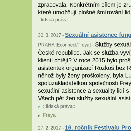
zpracovala. Konkrétním cílem je zr
které umožňují plošné šmírování li
::
lidská práva
::
Sexuální asistence fung
30. 3. 2017 -
Služby sexuáln
PRAHA [
Econnect/Freya
] -
České republice. Jak se služba vyví
klienti chtějí? V roce 2015 bylo pro
asistentek organizací Rozkoš bez Riz
něhož byly ženy proškoleny, byla Lu
spoluzakladatelkou společnosti Frey
sexuální asistence a sexuality lidí 
Všech pět žen služby sexuální asist
::
lidská práva
::
Freya
16. ročník Festivalu Pr
27. 2. 2017 -