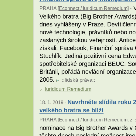
V
PRAHA [
Econnect / Iuridicum Remedium
] -
Velkého bratra (Big Brother Awards) -
dnes vyhlášeny v Praze. Devítičlen
nové technologie, právníků nebo no
zaslaných širokou veřejností. Antic
získali: Facebook, Finanční správa 
Stuchlík. Jediná pozitivní cena E
spotřebitelské organizaci BEUC. So
Británii, pořádá nevládní organizac
2005.
::
lidská práva
::
Iuridicum Remedium
Navrhněte slídila roku 
18. 1. 2019 -
velkého bratra se blíží
PRAHA [
Econnect / Iuridicum Remedium, z. 
nominace na Big Brother Awards v 
těchto dnech poslední možnost jmen