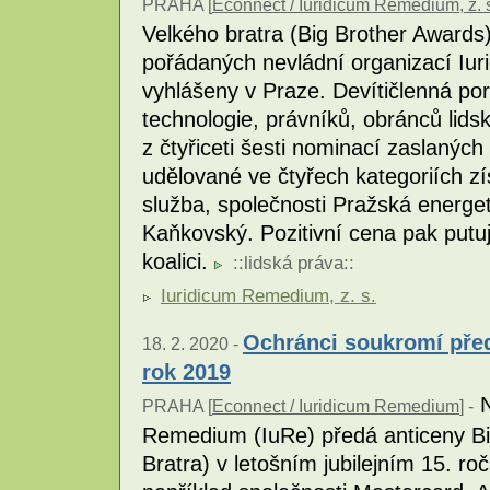
PRAHA [
Econnect / Iuridicum Remedium, z. 
Velkého bratra (Big Brother Awards) 
pořádaných nevládní organizací Iu
vyhlášeny v Praze. Devítičlenná po
technologie, právníků, obránců lids
z čtyřiceti šesti nominací zaslaných
udělované ve čtyřech kategoriích zí
služba, společnosti Pražská energet
Kaňkovský. Pozitivní cena pak putu
koalici.
::
lidská práva
::
Iuridicum Remedium, z. s.
Ochránci soukromí před
18. 2. 2020 -
rok 2019
N
PRAHA [
Econnect / Iuridicum Remedium
] -
Remedium (IuRe) předá anticeny Bi
Bratra) v letošním jubilejním 15. ro