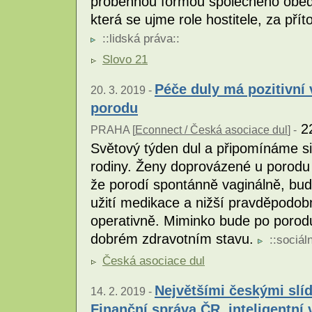
proběhnou formou společného oběda
která se ujme role hostitele, za přít
::
lidská práva
::
Slovo 21
Péče duly má pozitivní 
20. 3. 2019 -
porodu
22
PRAHA [
Econnect / Česká asociace dul
] -
Světový týden dul a připomínáme si
rodiny. Ženy doprovázené u porodu
že porodí spontánně vaginálně, bud
užití medikace a nižší pravděpodo
operativně. Miminko bude po porod
dobrém zdravotním stavu.
::
sociáln
Česká asociace dul
Největšími českými slíd
14. 2. 2019 -
Finanční správa ČR, inteligentní 