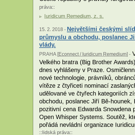
práva
::
Iuridicum Remedium, z. s.
Největšími českými slíd
15. 2. 2018 -
průmyslu a obchodu, poslanec Ji
vlády.
V
PRAHA [
Econnect / Iuridicum Remedium
] -
Velkého bratra (Big Brother Awards) -
dnes vyhlášeny v Praze. Osmičlenn
nové technologie, právníků, obránců
vítěze z čtyřiceti nominací zaslanýc
udělované ve čtyřech kategoriích zí
obchodu, poslanec Jiří Bě-hounek, 
pozitivní cena Edwarda Snowdena p
Open Whisper Systems. Soutěž, kter
pořádá nevládní organizace Iuridi
::
lidská práva
::