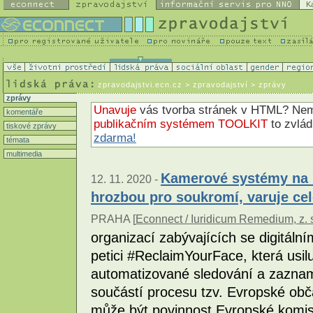
K
zpravodajstvi.ecn.cz
> zpravodajství > zprávy
zprávy
Unavuje
vás tvorba stránek v HTML? N
komentáře
publikačním systémem TOOLKIT
to zvlá
tiskové zprávy
zdarma!
témata
multimedia
Kamerové systémy na r
12. 11. 2020 -
hrozbou pro soukromí, varuje c
PRAHA [
Econnect / Iuridicum Remedium, z. 
organizací zabývajících se digitálním
petici #ReclaimYourFace, která usi
automatizované sledování a zaznam
součástí procesu tzv. Evropské obča
může být povinnost Evropské komi