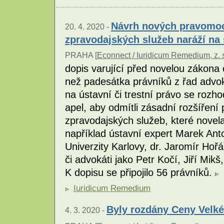
Návrh nových pravomocí
20. 4. 2020 -
zpravodajských služeb naráží na
PRAHA [
Econnect / Iuridicum Remedium, z. 
dopis varující před novelou zákona o
než padesátka právníků z řad advo
na ústavní či trestní právo se rozh
apel, aby odmítli zásadní rozšíření 
zpravodajských služeb, které novela
například ústavní expert Marek Anto
Univerzity Karlovy, dr. Jaromír Hoř
či advokáti jako Petr Kočí, Jiří Mik
K dopisu se připojilo 56 právníků.
Iuridicum Remedium
Byly rozdány Ceny Velké
4. 3. 2020 -