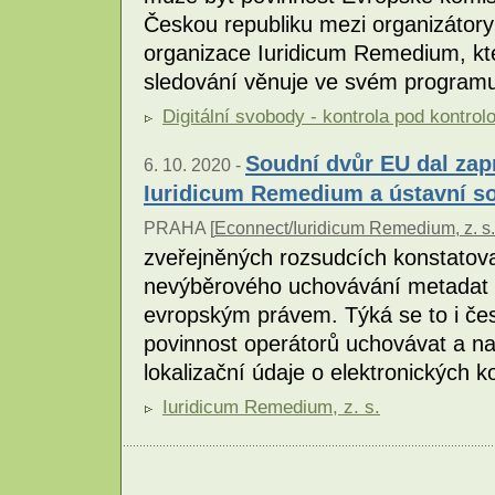
Českou republiku mezi organizátory 
organizace Iuridicum Remedium, kt
sledování věnuje ve svém programu
Digitální svobody - kontrola pod kontrol
Soudní dvůr EU dal zap
6. 10. 2020 -
Iuridicum Remedium a ústavní s
PRAHA [
Econnect/Iuridicum Remedium, z. s.
zveřejněných rozsudcích konstatova
nevýběrového uchovávání metadat o
evropským právem. Týká se to i čes
povinnost operátorů uchovávat a na
lokalizační údaje o elektronických 
Iuridicum Remedium, z. s.