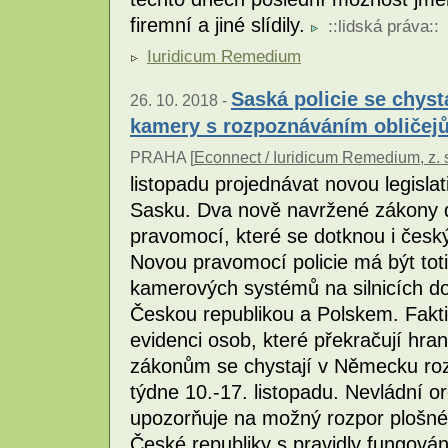
firemní a jiné slídily.
::
lidská práva
::
Iuridicum Remedium
Saská policie se chyst
26. 10. 2018 -
kamery s rozpoznáváním obličej
PRAHA [
Econnect / Iuridicum Remedium, z. 
listopadu projednávat novou legislati
Sasku. Dva nově navržené zákony dá
pravomocí, které se dotknou i česk
Novou pravomocí policie má být totiž
kamerových systémů na silnicích do
Českou republikou a Polskem. Fakti
evidenci osob, které překračují hr
zákonům se chystají v Německu ro
týdne 10.-17. listopadu. Nevládní 
upozorňuje na možný rozpor plošnéh
České republiky s pravidly fungov