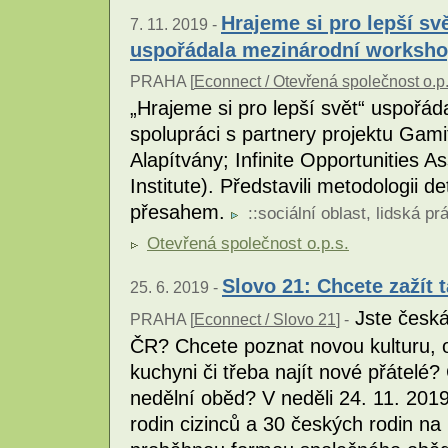
Hrajeme si pro lepší sv
7. 11. 2019 -
uspořádala mezinárodní worksh
PRAHA [
Econnect / Otevřená společnost o.p.
„Hrajeme si pro lepší svět“ uspořá
spolupráci s partnery projektu Gami
Alapítvány; Infinite Opportunities 
Institute). Představili metodologii 
přesahem.
::
sociální oblast
,
lidská pr
Otevřená společnost o.p.s.
Slovo 21: Chcete zažít 
25. 6. 2019 -
Jste česká 
PRAHA [
Econnect / Slovo 21
] -
ČR? Chcete poznat novou kulturu, 
kuchyni či třeba najít nové přátelé?
nedělní oběd? V neděli 24. 11. 201
rodin cizinců a 30 českých rodin na