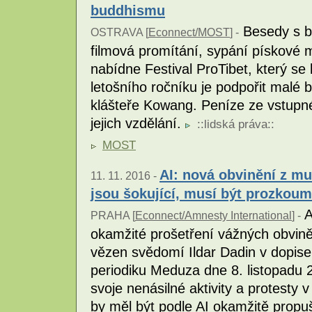
buddhismu
Besedy s b
OSTRAVA [
Econnect/MOST
] -
filmová promítání, sypání pískové 
nabídne Festival ProTibet, který s
letošního ročníku je podpořit malé b
klášteře Kowang. Peníze ze vstupné
jejich vzdělání.
::
lidská práva
::
MOST
AI: nová obvinění z m
11. 11. 2016 -
jsou šokující, musí být prozkou
A
PRAHA [
Econnect/Amnesty International
] -
okamžité prošetření vážných obvině
vězen svědomí Ildar Dadin v dopis
periodiku Meduza dne 8. listopadu 
svoje nenásilné aktivity a protesty
by měl být podle AI okamžitě propu