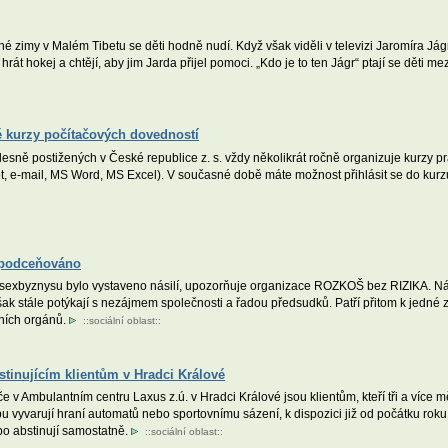
é zimy v Malém Tibetu se děti hodně nudí. Když však viděli v televizi Jaromíra Jágr
rát hokej a chtějí, aby jim Jarda přijel pomoci. „Kdo je to ten Jágr“ ptají se děti m
é kurzy počítačových dovedností
lesně postižených v České republice z. s. vždy několikrát ročně organizuje kurzy 
et, e-mail, MS Word, MS Excel). V současné době máte možnost přihlásit se do kur
o podceňováno
 sexbyznysu bylo vystaveno násilí, upozorňuje organizace ROZKOŠ bez RIZIKA. Nás
k stále potýkají s nezájmem společnosti a řadou předsudků. Patří přitom k jedné 
ivních orgánů.
::
sociální oblast
::
tinujícím klientům v Hradci Králové
v Ambulantním centru Laxus z.ú. v Hradci Králové jsou klientům, kteří tři a více m
bu vyvarují hraní automatů nebo sportovnímu sázení, k dispozici již od počátku rok
ebo abstinují samostatně.
::
sociální oblast
::