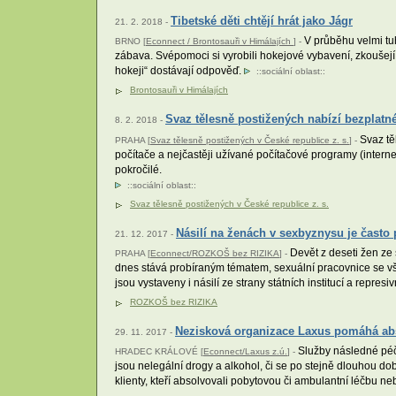
Tibetské děti chtějí hrát jako Jágr
21. 2. 2018 -
V průběhu velmi tuh
BRNO [
Econnect / Brontosauři v Himálajích
] -
zábava. Svépomoci si vyrobili hokejové vybavení, zkoušejí h
hokeji“ dostávají odpověď.
::
sociální oblast
::
Brontosauři v Himálajích
Svaz tělesně postižených nabízí bezplatn
8. 2. 2018 -
Svaz tě
PRAHA [
Svaz tělesně postižených v České republice z. s.
] -
počítače a nejčastěji užívané počítačové programy (intern
pokročilé.
::
sociální oblast
::
Svaz tělesně postižených v České republice z. s.
Násilí na ženách v sexbyznysu je čast
21. 12. 2017 -
Devět z deseti žen ze
PRAHA [
Econnect/ROZKOŠ bez RIZIKA
] -
dnes stává probíraným tématem, sexuální pracovnice se vša
jsou vystaveny i násilí ze strany státních institucí a repres
ROZKOŠ bez RIZIKA
Nezisková organizace Laxus pomáhá abs
29. 11. 2017 -
Služby následné péče 
HRADEC KRÁLOVÉ [
Econnect/Laxus z.ú.
] -
jsou nelegální drogy a alkohol, či se po stejně dlouhou do
klienty, kteří absolvovali pobytovou či ambulantní léčbu n