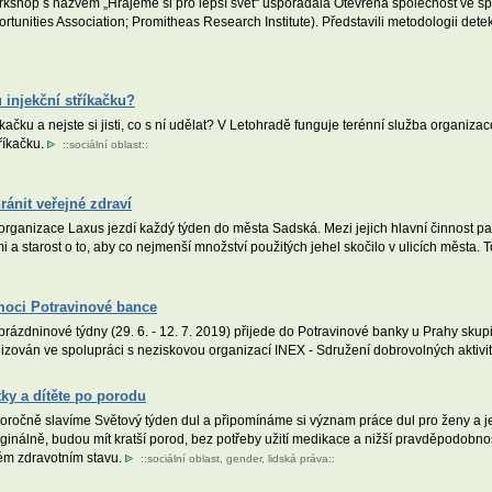
shop s názvem „Hrajeme si pro lepší svět“ uspořádala Otevřená společnost ve spo
ortunities Association; Promitheas Research Institute). Představili metodologii d
 injekční stříkačku?
říkačku a nejste si jisti, co s ní udělat? V Letohradě funguje terénní služba organi
říkačku.
::
sociální oblast
::
ánit veřejné zdraví
organizace Laxus jezdí každý týden do města Sadská. Mezi jejich hlavní činnost pat
a starost o to, aby co nejmenší množství použitých jehel skočilo v ulicích města. T
moci Potravinové bance
rázdninové týdny (29. 6. - 12. 7. 2019) přijede do Potravinové banky u Prahy sku
nizován ve spolupráci s neziskovou organizací INEX - Sdružení dobrovolných aktivi
tky a dítěte po porodu
oročně slavíme Světový týden dul a připomínáme si význam práce dul pro ženy a j
ginálně, budou mít kratší porod, bez potřeby užití medikace a nižší pravděpodobn
ém zdravotním stavu.
::
sociální oblast
,
gender
,
lidská práva
::