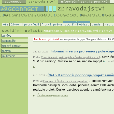
zpravodajstvi.ecn.cz
> zpravodajství > zprávy
zprávy
Nechcete být závislí
na korporátech typu Google či Microsoft? V
komentáře
tiskové zprávy
témata
Informační servis pro seniory pokračuje
22. 12. 2022 -
multimedia
Svaz těle
Praha [
Svaz tělesně postižených v České republice z. s.
] -
STP pro seniory“. Můžete se do něj nadále zapojit.
::
sociá
ČRA v Kambodži podporuje projekt zaměst
6. 1. 2022 -
Lidé se zdravotní
PRAHA [
Econnect / Česká rozvojová agentura
] -
Kambodži častěji žijí v chudobě, přičemž jedním z hlavních
realizuje projekt České rozvojové agentury zaměřený na 
Česká rozvojová agentura