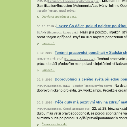
Mezinárodní work
PRAHA [
Econnect / Otevřená společnost o.p.s.
] -
Gamification4Inclusion (Autonómia Alapítvány; Infinite Opp
::
sociální oblast
,
lidská práva
::
Otevřená společnost o.p.s.
Laxus: Co dělat, pokud najdete použitou
30. 10. 2019 -
Našli jste použitou injekční st
SLANÝ [
Econnect / Laxus z.ú.
] -
obrátit nejen v případě, když na ulici najdete pohozenou st
Laxus z.ú.
Terénní pracovníci pomáhají v Sadské chr
8. 10. 2019 -
Terénní pracovníci 
HRADEC KRÁLOVÉ [
Econnect / Laxus z.ú.
] -
práce obnáší především manipulaci s injekčními stříkačkami 
Laxus z.ú.
Dobrovolníci z celého světa přijedou po
26. 6. 2019 -
Na dva p
PRAHA [
Econnect / INEX - Sdružení dobrovolných aktivit
] -
dobrovolnického projektu, tzv. workcampu. Projekt je orga
Péče duly má pozitivní vliv na zdraví ma
20. 3. 2019 -
22. až 28. března každ
PRAHA [
Econnect / Česká asociace dul
] -
dulou mají větší pravděpodobnost, že porodí spontánně va
Miminko bude po porodu s vyšší pravděpodobností v dobr
Česká asociace dul