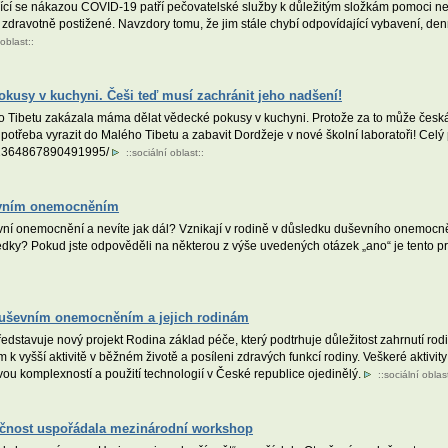
šířící se nákazou COVID-19 patří pečovatelské služby k důležitým složkám pomoci
o zdravotně postižené. Navzdory tomu, že jim stále chybí odpovídající vybavení, den
 oblast
::
okusy v kuchyni. Češi teď musí zachránit jeho nadšení!
 Tibetu zakázala máma dělat vědecké pokusy v kuchyni. Protože za to může česká 
e potřeba vyrazit do Malého Tibetu a zabavit Dordžeje v nové školní laboratoři! Celý
s/2364867890491995/
::
sociální oblast
::
ševním onemocněním
í onemocnění a nevíte jak dál? Vznikají v rodině v důsledku duševního onemocněn
edky? Pokud jste odpověděli na některou z výše uvedených otázek „ano“ je tento p
duševním onemocněním a jejich rodinám
edstavuje nový projekt Rodina základ péče, který podtrhuje důležitost zahrnutí r
 vyšší aktivitě v běžném životě a posíleni zdravých funkcí rodiny. Veškeré aktivity
svou komplexností a použití technologií v České republice ojedinělý.
::
sociální oblas
lečnost uspořádala mezinárodní workshop