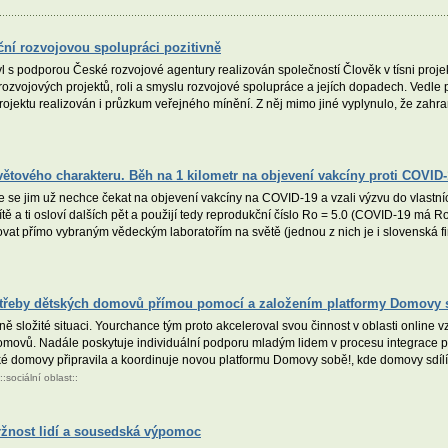
ční rozvojovou spolupráci pozitivně
l s podporou České rozvojové agentury realizován společností Člověk v tísni pro
rozvojových projektů, roli a smyslu rozvojové spolupráce a jejích dopadech. Vedle 
rojektu realizován i průzkum veřejného mínění. Z něj mimo jiné vyplynulo, že zahr
světového charakteru. Běh na 1 kilometr na objevení vakcíny proti COVID
že se jim už nechce čekat na objevení vakcíny na COVID-19 a vzali výzvu do vlastn
sítě a ti osloví dalších pět a použijí tedy reprodukční číslo Ro = 5.0 (COVID-19 má R
novat přímo vybraným vědeckým laboratořím na světě (jednou z nich je i slovenská f
potřeby dětských domovů přímou pomocí a založením platformy Domovy 
 složité situaci. Yourchance tým proto akceleroval svou činnost v oblasti online vzd
 domovů. Nadále poskytuje individuální podporu mladým lidem v procesu integrace
ké domovy připravila a koordinuje novou platformu Domovy sobě!, kde domovy sdíl
::
sociální oblast
::
žnost lidí a sousedská výpomoc