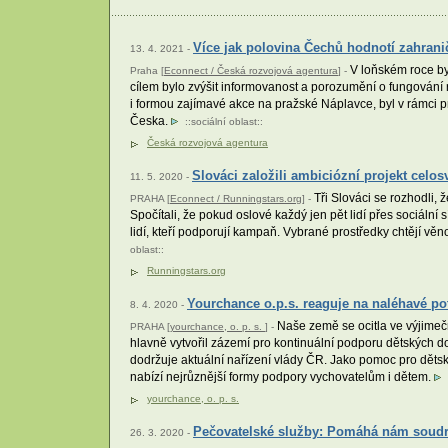
Více jak polovina Čechů hodnotí zahrani
13. 4. 2021 -
V loňském roce by
Praha [
Econnect / Česká rozvojová agentura
] -
cílem bylo zvýšit informovanost a porozumění o fungování 
i formou zajímavé akce na pražské Náplavce, byl v rámci p
Česka.
::
sociální oblast
::
Česká rozvojová agentura
Slováci založili ambiciózní projekt celo
11. 5. 2020 -
Tři Slováci se rozhodli, 
PRAHA [
Econnect / Runningstars.org
] -
Spočítali, že pokud oslové každý jen pět lidí přes sociální 
lidí, kteří podporují kampaň. Vybrané prostředky chtějí vě
oblast
::
Runningstars.org
Yourchance o.p.s. reaguje na naléhavé 
8. 4. 2020 -
Naše země se ocitla ve výjimečně
PRAHA [
yourchance, o. p. s.
] -
hlavně vytvořil zázemí pro kontinuální podporu dětských
dodržuje aktuální nařízení vlády ČR. Jako pomoc pro děts
nabízí nejrůznější formy podpory vychovatelům i dětem.
yourchance, o. p. s.
Pečovatelské služby: Pomáhá nám soudr
26. 3. 2020 -