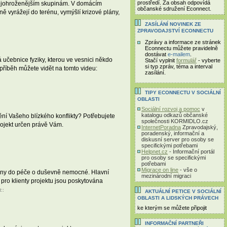
prostředí. Za obsah odpovídá
 nejohroženějším skupinám. V domácím
občanské sdružení Econnect.
ně vyrážejí do terénu, vymýšlí krizové plány,
ZASÍLÁNÍ NOVINEK ZE
ZPRAVODAJSTVÍ ECONNECTU
Zprávy a informace ze stránek
Econnectu můžete pravidelně
dostávat
e-mailem
.
učebnice fyziky, kterou ve vesnici někdo
Stačí vyplnit
formulář
- vyberte
si typ zpráv, téma a interval
 příběh můžete vidět na tomto videu:
zasílání.
TIPY ECONNECTU V SOCIÁLNÍ
OBLASTI
Sociální rozvoj a pomoc
v
katalogu odkazů občanské
í Vašeho blízkého konflikty? Potřebujete
společnosti KORMIDLO.cz
rojekt určen právě Vám.
InternetPoradna
Zpravodajský,
poradenský, informační a
diskusní server pro osoby se
specifickými potřebami
Helpnet.cz
- Informační portál
pro osoby se specifickými
potřebami
Migrace on line
- vše o
odiny do péče o duševně nemocné. Hlavní
mezinárodní migraci
 pro klienty projektu jsou poskytována
t
::
AKTUÁLNÍ PETICE V SOCIÁLNÍ
OBLASTI A LIDSKÝCH PRÁVECH
ke kterým se můžete připojit
INFORMAČNÍ PARTNEŘI