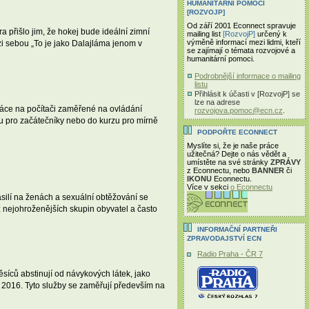
HUMANITÁRNÍ POMOCI
[ROZVOJP]
Od září 2001 Econnect spravuje
a přišlo jim, že hokej bude ideální zimní
mailing list
[RozvojP]
určený k
výměně informací mezi lidmi, kteří
ezi sebou „To je jako Dalajláma jenom v
se zajímají o témata rozvojové a
humanitární pomoci.
Podrobnější informace o mailing
listu
Přihlásit k účasti v [RozvojP] se
lze na adrese
práce na počítači zaměřené na ovládání
rozvojova.pomoc@ecn.cz
.
zu pro začátečníky nebo do kurzu pro mírně
PODPOŘTE ECONNECT
Myslíte si, že je naše práce
užitečná? Dejte o nás vědět a
umístěte na své stránky
ZPRÁVY
z Econnectu, nebo
BANNER
či
IKONU
Econnectu.
Více v sekci
o Econnectu
ilí na ženách a sexuální obtěžování se
z nejohroženějších skupin obyvatel a často
INFORMAČNÍ PARTNEŘI
ZPRAVODAJSTVÍ ECN
Radio Praha - ČR 7
ěsíců abstinují od návykových látek, jako
u 2016. Tyto služby se zaměřují především na