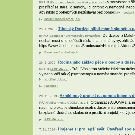
V souvislosti s 
PRAHA [
Econnect / Institut sociální práce, z.s.
] -
prostředí se starají o seniory, lidi chronicky nemocné, neb
aby nikdo z potřebných nezůstával bez pomoci.
::
sociální
Institut sociální práce, z.s.
Tibetský Dordžej slíbil mámě skončit s p
25. 1. 2020 -
Dordžejovi z Malého
BRNO [
Econnect / Brontosauři v Himálajích
] -
nechal, musí si to teď čeští vědci u tamní mámy vyžehlit. J
https://www.facebook.com/BrontosaurivHimalajich/video
Brontosauři v Himálajích
Rodina jako základ péče o osoby s du
20. 1. 2020 -
Trápí Vás nebo Vašeho blízkého duševn
PRAHA [
A DOMA z.s.
] -
Vy nebo Váš blízký psychoterapii a nemáte finanční prostř
::
sociální oblast
::
Facebook
Vznikl nový projekt na pomoc lidem s 
29. 11. 2019 -
Organizace A DOMA z. s. př
PRAHA [
Econnect / A DOMA, z. s.
] -
náplní projektu je stimulace osob s duševním onemocněním k
bezplatně. Jedná se skutečně o prestižní projekt, který je 
A DOMA, z. s.
Hrajeme si pro lepší svět: Otevřená spo
7. 11. 2019 -