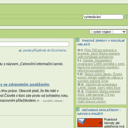
TISKOVÉ ZPRÁVY V SOCIÁLNÍ
OBLASTI
Přes 700 tun potravin a
poslat příspěvek do Econnectu
20.5.
drogerie. Jarní Sbírka potravin
opět pomáhala potřebným
Zambie: Humanitární
5.1.
organizace CARE pomáhá v zemi,
ktu s názvem „Celoroční informační servis
která trpí extrémním suchem i
ničivými povodněmi
Slunce místo dieslu. Česká
5.12.
pomoc přináší naději do válkou a
suchem zničené Sýrie
by se zdravotním postižením
Vánoční tip organizace
28.11.
CARE: Dárek, který mění život
hu práce. Obecně platí, že tito lidé v
Podzimní Sbírka potravin
21.11.
2025: Lidé darovali 774 tun
st Člověk v tísni zde proto od loňského roku
potravin a drogerie
racovním příležitostem.
::
sociální oblast
::
Další tiskové zprávy
OBČANSKÁ SPOLEČNOST -
NÁVOD K POUŽITÍ
Praktické
návody, jak
uplatňovat svá