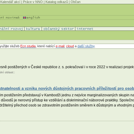
Kalendář akcí
|
Práce v NNO
|
Katalog odkazů
|
Občan
yužijte služeb
Ecn studia
, které nabízí
e-mail
,
cloud
a
další služby
.
sně postižených v České republice z. s. pokračoval i v roce 2022 v realizaci proje
lní oblast
::
natelnosti a vzniku nových důstojných pracovních příležitostí pro oso
m postižením představují v Kambodži jednu z nejvíce marginalizovaných skupin na tr
 důvodů je nerovný přístup ke vzdělání a diskriminační náborové praktiky. Společno
udržitelný přechod osob se zdravotním postižením směrem k důstojným a vhodným p