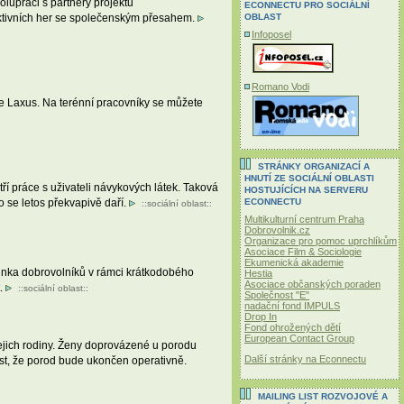
lupráci s partnery projektu
ECONNECTU PRO SOCIÁLNÍ
etektivních her se společenským přesahem.
OBLAST
Infoposel
Romano Vodi
zace Laxus. Na terénní pracovníky se můžete
STRÁNKY ORGANIZACÍ A
HNUTÍ ZE SOCIÁLNÍ OBLASTI
ří práce s uživateli návykových látek. Taková
HOSTUJÍCÍCH NA SERVERU
ECONNECTU
o se letos překvapivě daří.
::
sociální oblast
::
Multikulturní centrum Praha
Dobrovolnik.cz
Organizace pro pomoc uprchlíkům
Asociace Film & Sociologie
Ekumenická akademie
pinka dobrovolníků v rámci krátkodobého
Hestia
Asociace občanských poraden
t.
::
sociální oblast
::
Společnost "E"
nadační fond IMPULS
Drop In
Fond ohrožených dětí
European Contact Group
ejich rodiny. Ženy doprovázené u porodu
Další stránky na Econnectu
ost, že porod bude ukončen operativně.
MAILING LIST ROZVOJOVÉ A