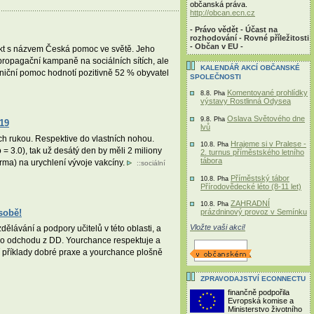
občanská práva.
http://obcan.ecn.cz
- Právo vědět - Účast na
rozhodování - Rovné příležitosti
- Občan v EU -
jekt s názvem Česká pomoc ve světě. Jeho
propagační kampaně na sociálních sítích, ale
KALENDÁŘ AKCÍ OBČANSKÉ
aniční pomoc hodnotí pozitivně 52 % obyvatel
SPOLEČNOSTI
Komentované prohlídky
8.8. Pha
výstavy Rostlinná Odysea
Oslava Světového dne
9.8. Pha
-19
lvů
ích rukou. Respektive do vlastních nohou.
Hrajeme si v Pralese -
10.8. Pha
o = 3.0), tak už desátý den by měli 2 miliony
2. turnus příměstského letního
tábora
irma) na urychlení vývoje vakcíny.
::
sociální
Příměstský tábor
10.8. Pha
Přírodovědecké léto (8-11 let)
ZAHRADNÍ
10.8. Pha
prázdninový provoz v Semínku
sobě!
Vložte vaši akci!
ělávání a podpory učitelů v této oblasti, a
 po odchodu z DD. Yourchance respektuje a
í příklady dobré praxe a yourchance plošně
ZPRAVODAJSTVÍ ECONNECTU
finančně podpořila
Evropská komise a
Ministerstvo životního