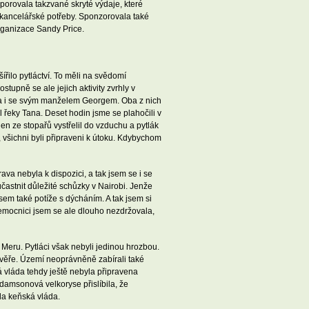
rovala takzvané skryté výdaje, které
y, kancelářské potřeby. Sponzorovala také
rganizace Sandy Price.
řilo pytláctví. To měli na svědomí
stupně se ale jejich aktivity zvrhly v
žila i se svým manželem Georgem. Oba z nich
l řeky Tana. Deset hodin jsme se plahočili v
en ze stopařů vystřelil do vzduchu a pytlák
, všichni byli připraveni k útoku. Kdybychom
va nebyla k dispozici, a tak jsem se i se
astnit důležité schůzky v Nairobi. Jenže
em také potíže s dýcháním. A tak jsem si
emocnici jsem se ale dlouho nezdržovala,
Meru. Pytláci však nebyli jedinou hrozbou.
 zvěře. Území neoprávněně zabírali také
á vláda tehdy ještě nebyla připravena
damsonová velkoryse přislíbila, že
la keňská vláda.