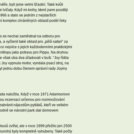
ěře, byli jsme velmi šťastní. Také kvůli
mi lvíčaty. Když mi knihy, které jsem později
966 a stalo se jedním z nejstarších
ní komplex chráněných oblastí podél řeky
s se nechal zaměstnat na odboru pro
a vyčlenil také oblast pro „pěší safari“ za
co nejvíce s jejich každodenními praktickými
antilopu jako potravu pro Pippu. Na druhou
 však oba dva úřadovali v buši. “Joy řídila
k Joy vypnula motor, vyndala psací stroj, na
byl jednu dobu členem správní rady Joyiny
áda naložila. Když v roce 1971 Adamsonovi
elnou rezervací určenou pro rozmnožování
zabránit nájezdům pytláků, kteří ve velkém
Původně se národní park stal domovem
usů zvířat, ale v roce 1999 přežilo jen 2500
dvourohý byly kompletně vyhubeny. Také počty