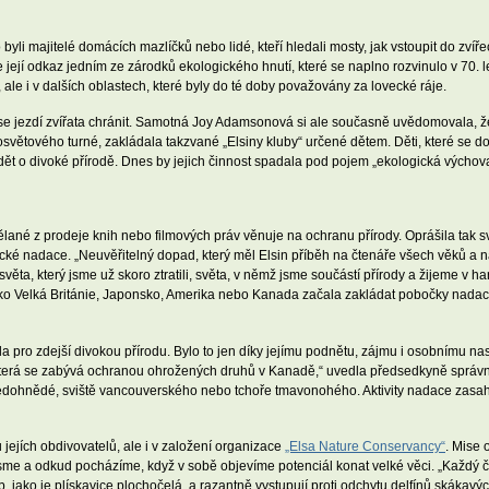
 byli majitelé domácích mazlíčků nebo lidé, kteří hledali mosty, jak vstoupit do zvíře
se její odkaz jedním ze zárodků ekologického hnutí, které se naplno rozvinulo v 70. 
, ale i v dalších oblastech, které byly do té doby považovány za lovecké ráje.
 se jezdí zvířata chránit. Samotná Joy Adamsonová si ale současně uvědomovala, že 
světového turné, zakládala takzvané „Elsiny kluby“ určené dětem. Děti, které se d
dět o divoké přírodě. Dnes by jejich činnost spadala pod pojem „ekologická výchov
ané z prodeje knih nebo filmových práv věnuje na ochranu přírody. Oprášila tak s
cké nadace. „Neuvěřitelný dopad, který měl Elsin příběh na čtenáře všech věků a n
ěta, který jsme už skoro ztratili, světa, v němž jsme součástí přírody a žijeme v ha
ako Velká Británie, Japonsko, Amerika nebo Kanada začala zakládat pobočky nadací.
a pro zdejší divokou přírodu. Bylo to jen díky jejímu podnětu, zájmu i osobnímu na
která se zabývá ochranou ohrožených druhů v Kanadě,“ uvedla předsedkyně správ
edohnědé, sviště vancouverského nebo tchoře tmavonohého. Aktivity nadace zasahu
ů jejích obdivovatelů, ale i v založení organizace
„Elsa Nature Conservancy“
. Mise 
jsme a odkud pocházíme, když v sobě objevíme potenciál konat velké věci. „Každý
lryb, jako je plískavice plochočelá, a razantně vystupují proti odchytu delfínů skákavý