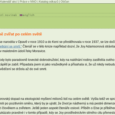
Kalendář akcí
|
Práce v NNO
|
Katalog odkazů
|
Občan
ě zvířat po celém světě
 narodila v Opavě v roce 1910 a do Keni se přestěhovala v roce 1937, se lze dočí
etkání se smrtí.“
Čtenář se v této knize například dozví, že Joy Adamsonová strávila 
t v malebném údolí řeky Moravice.
ody bylo paradoxně lovecké dobrodružství, kdy na naléhání rodiny zastřelila svéh
ápětí je zabít. Připadala jsem si jako vražedkyně a přísahala si, že už nikdy nebudu 
vědčení se držela až do své smrti.
rovský dopad na ekologické myšlení milionů lidí na celém světě. Vyšla totiž ve sp
li po pozitivním směru, který by je ujistil, že život je nádherný a má pestré dimenze
ověkem a zvířetem. Ještě jeden aspekt čtenáře oslovil. Příběh o Else je příběhem l
 ukázalo pravdivé i v tomto případě, kdy se Joy prostřednictvím silného citu přene