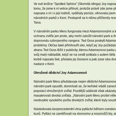
Ve své knížce “Spotted Sphinx” (Skvrnitá sfinga) Joy napsal
tomu, že jsme k ní velice přilnuli, protože právě zde jsme při
napsala o ní i o její rodině, vydělaly peníze, věnovala js
národních parků v Keni. Postupně se k němu přičlenily rez
Tana.
V národním parku Meru fungovala mezi Adamsonovými a te
ochranu zvěře jen proto, aby mohl založit národní park a ih
doprovodu ozbrojeného rangera. Ted Goss poskytl Adamsonov
problémy. Občas také přimhouřil oko, když jej Joy požádala
stranu Ted Goss těžil z publicity, kterou Adamsonovi parku 
svůj malý náklaďák, když se na cestě potkala s autem šéfa pa
korbě napsala šek, předala jej Gossovi a pak zase oba dva
nadace v Keni.
Ohrožené dědictví Joy Adamsonové
Národní park Meru představuje nejen dědictví Adamsonový
národní park opustili, domnívali se, že keňské vládě zane
populací ohrožených zvířat. Pozdější události však ukázal
masakrovali divoká zvířata. „Národní park Meru prošel něk
neobvykle vysokého počtu divokých zvířat, které byly sous
Následovala bezprecedentní vlna pytláctví během osmdesátýc
kusů. Pytláci se zaměřovali na slonovinu a nosorožčí kly,