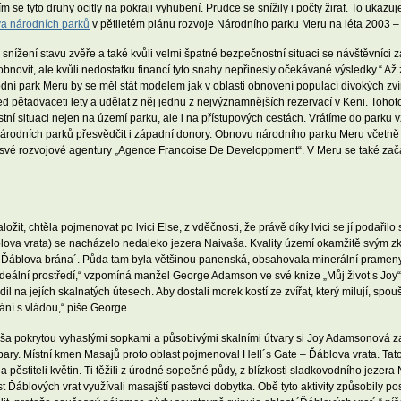
se tyto druhy ocitly na pokraji vyhubení. Prudce se snížily i počty žiraf. To ukazuj
a národních parků
v pětiletém plánu rozvoje Národního parku Meru na léta 2003 –
snížení stavu zvěře a také kvůli velmi špatné bezpečnostní situaci se návštěvníci 
 obnovit, ale kvůli nedostatku financí tyto snahy nepřinesly očekávané výsledky.“ A
dní park Meru by se měl stát modelem jak v oblasti obnovení populací divokých z
řed pětadvaceti lety a udělat z něj jednu z nejvýznamnějších rezervací v Keni. Toh
stní situaci nejen na území parku, ale i na přístupových cestách. Vrátíme do parku
rodních parků přesvědčit i západní donory. Obnovu národního parku Meru včetně vy
ím své rozvojové agentury „Agence Francoise De Developpment“. V Meru se také za
it, chtěla pojmenovat po lvici Else, z vděčnosti, že právě díky lvici se jí podaři
(Ďáblova vrata) se nacházelo nedaleko jezera Naivaša. Kvality území okamžitě svým
á ´Ďáblova brána´. Půda tam byla většinou panenská, obsahovala minerální prameny a
o ně ideální prostředí,“ vzpomíná manžel George Adamson ve své knize „Můj život s Joy
zdil na jejích skalnatých útesech. Aby dostali morek kostí ze zvířat, který milují, spo
nání s vládou,“ píše George.
ša pokrytou vyhaslými sopkami a působivými skalními útvary si Joy Adamsonová zam
výpary. Místní kmen Masajů proto oblast pojmenoval Hell´s Gate – Ďáblova vrata. Tato
 pěstiteli květin. Ti těžili z úrodné sopečné půdy, z blízkosti sladkovodního jezera
t Ďáblových vrat využívali masajští pastevci dobytka. Obě tyto aktivity způsobily