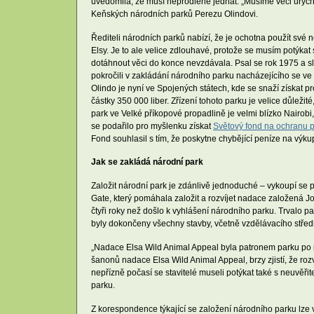
uvědomila, že musí neprodleně jednat. „Musíme věci urychl
Keňských národních parků Perezu Olindovi.
Řediteli národních parků nabízí, že je ochotna použít své 
Elsy. Je to ale velice zdlouhavé, protože se musím potýkat
dotáhnout věci do konce nevzdávala. Psal se rok 1975 a 
pokročili v zakládání národního parku nacházejícího se 
Olindo je nyní ve Spojených státech, kde se snaží získat p
částky 350 000 liber. Zřízení tohoto parku je velice důleži
park ve Velké příkopové propadlině je velmi blízko Nairob
se podařilo pro myšlenku získat
Světový fond na ochranu 
Fond souhlasil s tím, že poskytne chybějící peníze na výku
Jak se zakládá národní park
Založit národní park je zdánlivě jednoduché – vykoupí se 
Gate, který pomáhala založit a rozvíjet nadace založená J
čtyři roky než došlo k vyhlášení národního parku. Trvalo pak
byly dokončeny všechny stavby, včetně vzdělávacího střed
„Nadace Elsa Wild Animal Appeal byla patronem parku po m
šanonů nadace Elsa Wild Animal Appeal, brzy zjistí, že r
nepřízně počasí se stavitelé museli potýkat také s neuvě
parku.
Z korespondence týkající se založení národního parku lze vy