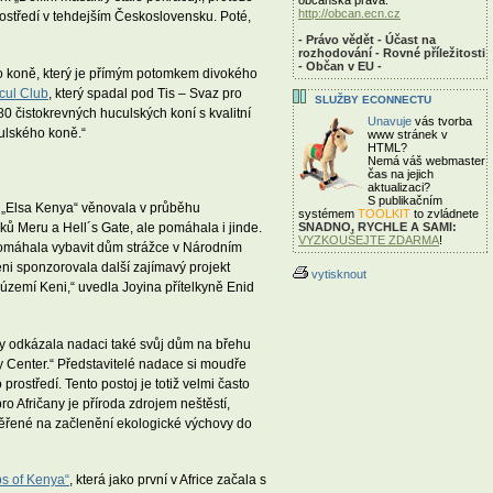
http://obcan.ecn.cz
rostředí v tehdejším Československu. Poté,
- Právo vědět - Účast na
rozhodování - Rovné příležitosti
- Občan v EU -
kého koně, který je přímým potomkem divokého
cul Club
, který spadal pod Tis – Svaz pro
SLUŽBY ECONNECTU
0 čistokrevných huculských koní s kvalitní
Unavuje
vás tvorba
ulského koně.“
www stránek v
HTML?
Nemá váš webmaster
čas
na jejich
aktualizaci?
S publikačním
í „Elsa Kenya“ věnovala v průběhu
systémem
TOOLKIT
to zvládnete
SNADNO, RYCHLE A SAMI:
rků Meru a Hell´s Gate, ale pomáhala i jinde.
VYZKOUŠEJTE ZDARMA
!
 Pomáhala vybavit dům strážce v Národním
eni sponzorovala další zajímavý projekt
vytisknout
á území Keni,“ uvedla Joyina přítelkyně Enid
Joy odkázala nadaci také svůj dům na břehu
y Center.“ Představitelé nadace si moudře
ostředí. Tento postoj je totiž velmi často
ro Afričany je příroda zdrojem neštěstí,
měřené na začlenění ekologické výchovy do
bs of Kenya“
, která jako první v Africe začala s