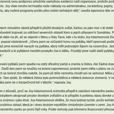
onová svou podporou umožnila samotnou existenci naší organizace, protože podpo
elnilo. Joy však mnoho let hradila naše náklady na administrativu, na telefony, papír
a, aby našimi programy prošlo přes milión keňských dětí,“ uvedla tajemnice této o
h minulého století přispět k přežití divokých zvířat, Keňou se jako mor v té době ší
původně bojovali za odtržení severních oblastí Keni a jejich připojení k Somálsku. Po
ali stále na jih, až se objevili v Meru u řeky Tana, kde v tu dobu Joy Adamsonová 
 popsal následovně: „Včera jsem se zúčastnil honu na pytláky, kteří operovali podé
 až jsme konečně narazili na pytláka, který mířil jedovatým šípem na nosorožce. Jed
točil a to pytlákovi mezitím poskytlo čas k útěku. Později jsme našli další pytláky
i.“
vání pytláků jsem spadla na ostrý dřevěný pahýl a zranila si žebra. Ale žádná dopra
 Další den jsem se snažila na bolest zapomenout, protože jsem měla v plánu se zúč
e bolest zhoršila natolik, že jsem již déle nemohla chodit ani se sehnout. Měla js
e. Tam zjistili, že některá žebra byla pohmožděná a některá dokonce zlomená. V n
la jsem se o bezpečnost lidí v táboře,“ napsala Joy.
ím z důvodů, proč se Joy Adamsonová rozhodla přispět k založení národního parku 
 dobytkem ukrajovali prostor divokým zvířatům a to přispělo k poklesu stavu divoké
iraa známou i jako khat. Joy Adamsonová věděla, že musí jednat rychle, jenže keňsk
rozsáhlou oblast, která je i dnes druhým největším chráněným územím v zemi. Joy A
árodního parku po první čtyři roky. Podle dohody pak břemeno financování převza