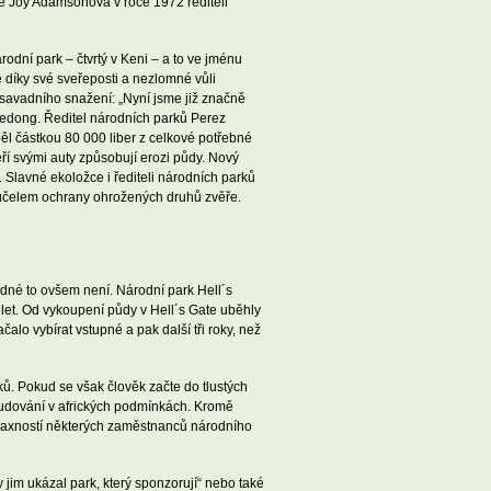
še Joy Adamsonová v roce 1972 řediteli
odní park – čtvrtý v Keni – a to ve jménu
e díky své sveřeposti a nezlomné vůli
savadního snažení: „Nyní jsme již značně
Kedong. Ředitel národních parků Perez
pěl částkou 80 000 liber z celkové potřebné
eří svými auty způsobují erozi půdy. Nový
 Slavné ekoložce i řediteli národních parků
a účelem ochrany ohrožených druhů zvěře.
adné to ovšem není. Národní park Hell´s
 let. Od vykoupení půdy v Hell´s Gate uběhly
čalo vybírat vstupné a pak další tři roky, než
. Pokud se však člověk začte do tlustých
budování v afrických podmínkách. Kromě
 laxností některých zaměstnanců národního
 jim ukázal park, který sponzorují“ nebo také