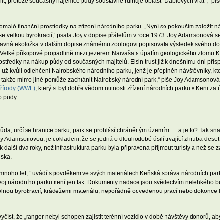
it, protože současný nájemce půdy soustavně ruinuje oblast ´Ďáblových vrat´,“ pí
nemalé finanční prostředky na zřízení národního parku. „Nyní se pokouším založit nár
 se velkou byrokracií,“ psala Joy v dopise přátelům v roce 1973. Joy Adamsonová s
slavná ekoložka v dalším dopise známému zoologovi popisovala výsledek svého do
ve Velké příkopové propadlině mezi jezerem Naivaša a úpatím geologického zlomu 
rostředky na nákup půdy od současných majitelů. Elsin trust již k dnešnímu dni přis
té, už kvůli odlehčení Nairobského národního parku, jenž je přeplněn návštěvníky, kt
i, takže mimo jiné pomůže zachránit Nairobský národní park,“ píše Joy Adamsonová.
přírody (WWF)
, který si byl dobře vědom nutnosti zřízení národních parků v Keni z
p půdy.
půda, určí se hranice parku, park se prohlásí chráněným územím … a je to? Tak sn
oy Adamsonovou, je dokladem, že se jedná o dlouhodobé úsilí trvající zhruba deset
 další dva roky, než infrastruktura parku byla připravena přijmout turisty a než se za
iska.
noho let, “ uvádí s povděkem ve svých materiálech Keňská správa národních parků
ozvoj národního parku není jen tak. Dokumenty nadace jsou svědectvím nelehkého 
řitelnou byrokracií, krádežemi materiálu, nepořádně odvedenou prací nebo dokonce
číst, že „ranger nebyl schopen zajistit terénní vozidlo v době návštěvy donorů, aby