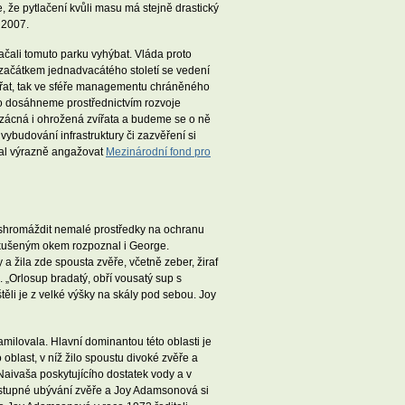
e, že pytlačení kvůli masu má stejně drastický
 2007.
začali tomuto parku vyhýbat. Vláda proto
ž začátkem jednadvacátého století se vedení
vířat, tak ve sféře managementu chráněného
oto dosáhneme prostřednictvím rozvoje
 vzácná i ohrožená zvířata a budeme se o ně
budování infrastruktury či zazvěření si
čal výrazně angažovat
Mezinárodní fond pro
lo shromáždit nemalé prostředky na ochranu
 zkušeným okem rozpoznal i George.
 žila zde spousta zvěře, včetně zeber, žiraf
“. „Orlosup bradatý, obří vousatý sup s
uštěli je z velké výšky na skály pod sebou. Joy
ilovala. Hlavní dominantou této oblasti je
 oblast, v níž žilo spoustu divoké zvěře a
 Naivaša poskytujícího dostatek vody a v
 postupné ubývání zvěře a Joy Adamsonová si