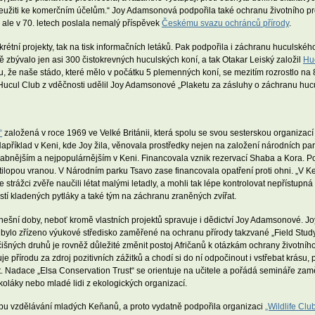
k zneužiti ke komerčním účelům.“ Joy Adamsonová podpořila také ochranu životního p
, ale v 70. letech poslala nemalý příspěvek
Českému svazu ochránců přírody
.
nkrétní projekty, tak na tisk informačních letáků. Pak podpořila i záchranu huculs
 zbývalo jen asi 300 čistokrevných huculských koní, a tak Otakar Leiský založil
Hu
, že naše stádo, které mělo v počátku 5 plemenných koní, se mezitím rozrostlo na 8
 Hucul Club z vděčnosti udělil Joy Adamsonové „Plaketu za zásluhy o záchranu huc
“
založená v roce 1969 ve Velké Británii, která spolu se svou sesterskou organizac
. Například v Keni, kde Joy žila, věnovala prostředky nejen na založení národních pa
ůvabnějším a nejpopulárnějším v Keni. Financovala vznik rezervací Shaba a Kora.
tilopou vranou. V Národním parku Tsavo zase financovala opatření proti ohni. „V K
e strážci zvěře naučili létat malými letadly, a mohli tak lépe kontrolovat nepřístupn
í kladených pytláky a také tým na záchranu zraněných zvířat.
 dnešní doby, neboť kromě vlastních projektů spravuje i dědictví Joy Adamsonové. 
 bylo zřízeno výukové středisko zaměřené na ochranu přírody takzvané „Field Stud
ných druhů je rovněž důležité změnit postoj Afričanů k otázkám ochrany životního pr
přírodu za zdroj pozitivních zážitků a chodí si do ní odpočinout i vstřebat krásu, p
at. Nadace „Elsa Conservation Trust“ se orientuje na učitele a pořádá semináře za
koláky nebo mladé lidi z ekologických organizací.
u vzdělávání mladých Keňanů, a proto vydatně podpořila organizaci
„Wildlife Clu