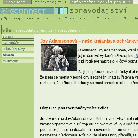
zpravodajstvi.ecn.cz
> zpravodajství >
zprávy
Joy Adamsonová – naše krajanka a ochránkyn
komentáře
tiskové zprávy
O osudech Joy Adamsonové, která se
témata
jejím čerstvě vydaném životopise
„S
multimedia
k přírodě byl naprosto klíčový poby
Za jejím přerodem v ochránkyni přír
že jsem se mohla v jedné chvíli rozněžnit nad zvířetem a vz
rozhodla, že přírodní hodnoty se musí chránit a tohoto přes
Díky Else jsou zachráněny tisíce zvířat
Již první kniha Joy Adamsonové „Příběh lvice Elsy“ měla ob
zrovna vzpamatovala z útrap druhé světové války a lidé žízni
podmínek je možno dosáhnout neuvěřitelné harmonie mezi čl
bezmezně důvěřovala. Přísloví, že láska i hory přenáší, se