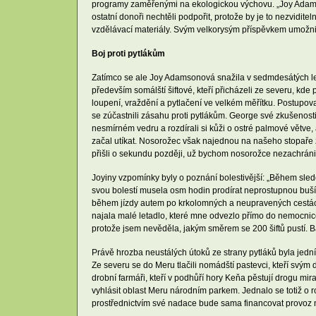
programy zaměřenými na ekologickou výchovu. „Joy Adams
ostatní donoři nechtěli podpořit, protože by je to nezvidit
vzdělávací materiály. Svým velkorysým příspěvkem umožnil
Boj proti pytlákům
Zatímco se ale Joy Adamsonová snažila v sedmdesátých letec
především somálští šiftové, kteří přicházeli ze severu, kde 
loupení, vraždění a pytlačení ve velkém měřítku. Postupov
se zúčastnili zásahu proti pytlákům. George své zkušenosti
nesmírném vedru a rozdírali si kůži o ostré palmové větve,
začal utíkat. Nosorožec však najednou na našeho stopaře zaú
přišli o sekundu později, už bychom nosorožce nezachránil
Joyiny vzpomínky byly o poznání bolestivější: „Během sledo
svou bolestí musela osm hodin prodírat neprostupnou buší.
během jízdy autem po krkolomných a neupravených cestách s
najala malé letadlo, které mne odvezlo přímo do nemocnic
protože jsem nevěděla, jakým směrem se 200 šiftů pustí. Bá
Právě hrozba neustálých útoků ze strany pytláků byla jedn
Ze severu se do Meru tlačili nomádští pastevci, kteří svým
drobní farmáři, kteří v podhůří hory Keňa pěstují drogu m
vyhlásit oblast Meru národním parkem. Jednalo se totiž o 
prostřednictvím své nadace bude sama financovat provoz n