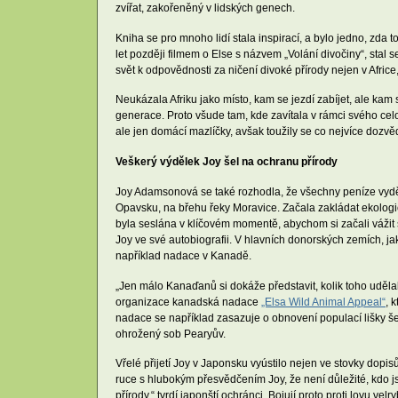
zvířat, zakořeněný v lidských genech.
Kniha se pro mnoho lidí stala inspirací, a bylo jedno, zda to
let později filmem o Else s názvem „Volání divočiny“, stal 
svět k odpovědnosti za ničení divoké přírody nejen v Africe
Neukázala Afriku jako místo, kam se jezdí zabíjet, ale kam
generace. Proto všude tam, kde zavítala v rámci svého celo
ale jen domácí mazlíčky, avšak toužily se co nejvíce dozvě
Veškerý výdělek Joy šel na ochranu přírody
Joy Adamsonová se také rozhodla, že všechny peníze vyděl
Opavsku, na břehu řeky Moravice. Začala zakládat ekologi
byla seslána v klíčovém momentě, abychom si začali vážit sv
Joy ve své autobiografii. V hlavních donorských zemích, j
například nadace v Kanadě.
„Jen málo Kanaďanů si dokáže představit, kolik toho udělal
organizace kanadská nadace
„Elsa Wild Animal Appeal“
, 
nadace se například zasazuje o obnovení populací lišky š
ohrožený sob Pearyův.
Vřelé přijetí Joy v Japonsku vyústilo nejen ve stovky dopis
ruce s hlubokým přesvědčením Joy, že není důležité, kdo 
přírody,“ tvrdí japonští ochránci. Bojují proto proti lovu ve