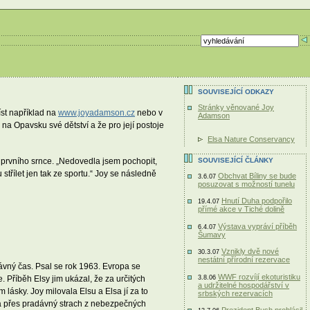
SOUVISEJÍCÍ ODKAZY
Stránky věnované Joy
st například na
www.joyadamson.cz
nebo v
Adamson
na Opavsku své dětství a že pro její postoje
Elsa Nature Conservancy
SOUVISEJÍCÍ ČLÁNKY
o prvního srnce. „Nedovedla jsem pochopit,
střílet jen tak ze sportu.“ Joy se následně
Obchvat Bíliny se bude
3.6.07
posuzovat s možností tunelu
Hnutí Duha podpořilo
19.4.07
přímé akce v Tiché dolině
Výstava vypráví příběh
6.4.07
Šumavy
Vznikly dvě nové
30.3.07
nestátní přírodní rezervace
rávný čas. Psal se rok 1963. Evropa se
WWF rozvíjí ekoturistiku
. Příběh Elsy jim ukázal, že za určitých
3.8.06
a udržitelné hospodářství v
ásky. Joy milovala Elsu a Elsa jí za to
srbských rezervacích
sla přes pradávný strach z nebezpečných