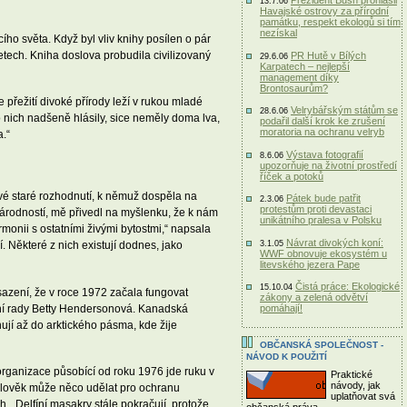
Prezident Bush prohlásil
13.7.06
Havajské ostrovy za přírodní
památku, respekt ekologů si tím
nezískal
cího světa. Když byl vliv knihy posílen o pár
letech. Kniha doslova probudila civilizovaný
PR Hutě v Bílých
29.6.06
Karpatech – nejlepší
management díky
Brontosaurům?
přežití divoké přírody leží v rukou mladé
Velrybářským státům se
28.6.06
o nich nadšeně hlásily, sice neměly doma lva,
podařil další krok ke zrušení
moratoria na ochranu velryb
a.“
Výstava fotografií
8.6.06
upozorňuje na životní prostředí
říček a potoků
vé staré rozhodnutí, k němuž dospěla na
Pátek bude patřit
2.3.06
protestům proti devastaci
árodností, mě přivedl na myšlenku, že k nám
unikátního pralesa v Polsku
rmonii s ostatními živými bytostmi,“ napsala
Návrat divokých koní:
3.1.05
 Některé z nich existují dodnes, jako
WWF obnovuje ekosystém u
litevského jezera Pape
Čistá práce: Ekologické
15.10.04
sazení, že v roce 1972 začala fungovat
zákony a zelená odvětví
ní rady Betty Hendersonová. Kanadská
pomáhají!
jí až do arktického pásma, kde žije
OBČANSKÁ SPOLEČNOST -
NÁVOD K POUŽITÍ
organizace působící od roku 1976 jde ruku v
Praktické
návody, jak
 člověk může něco udělat pro ochranu
uplatňovat svá
ch. „Delfíní masakry stále pokračují, protože
občanská práva.