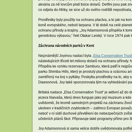
akvária za ně lovcům platí tisíce dolarů. Delfíni jsou pa
co odjela do Afriky, se sice už do svého rodiště nepodívala
Prostředky byly použity na ochranu ptactva, a to jak na ko
koně evropského, neboli tarpana. V té době na celé planetě
ochranu přírody a krajiny. „Joy Adamsonová přispěla k tomu
genetickou výbavou,“ řekl Otakar Leiský. V roce 1974 pak
Záchrana národních parků v Keni
Nejznámější Joyinou nadací byla
„Elsa Conservation Trust
následujících třiceti let miliony dolarů na ochranu přírody
Přispěla ke vzniku rezervace Samburu, která patří k nejp
parku Shimba Hills, který je proslulý plachou a vzácnou an
zaměřený na boj s pytláky. Poskytla prostředky na to, aby s
Dawsonová. Joy také sponzorovala tým na vyhledávání past
Britská nadace „Elsa Conservation Trust“ je aktivní až do
jezera Naivaša, který dnes funguje jako její muzeum a kde
uvědomili, že kromě samotných projektů na záchranu živočiš
ukotven v tradičních zvyklostech – zatímco Evropan považuje 
neboť v ní sídlí duchové převtělení do nebezpečných zvíř
učebních plánů škol. Připravuje také programy přímo pro š
Joy Adamsonová si sama velice dobře uvědomovala potřeb