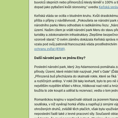
buvolců stepních nebo přímorožců klesly téměř o 100% a tím 
dopad jako pytlačení kvůli slonoviny,“ uvedla
Keňská správ
Keňská vláda se ocitla v bludném kruhu. Kvůli drastickému 
přišla o příjmy z návštěvnosti. „Pokoušela se národní park
národního parku Meru odhodlalo k radikálnímu řezu: „Náro
území. Našim cílem je vrátit národní park Meru do stavu p
turistiky a zdokonalením infrastruktury. Zlepšíme bezpečno
vzorově starat.“ O svém záměru dokázala Keňská správa ná
vzala pod svůj patronát francouzská vláda prostřednictv
ochranu zvířat (IFAW)
.
Další národní park ve jménu Elsy?
Poslední národní park, který Joy Adamsonová pomáhala založ
přírody. Území, které místní lidé nazývali „Hell´s Gate“ 
„Přirozená buš přecházela do skalnaté rokle, které se řík
a rozličných antilop. V rokli žili taky levharti, bylo to pr
největším rozpětím křídel v Africe, hlídkoval nad roklí a hní
toužila to zde koupit a udělat tu rezervaci, vedla o tom jed
Romantickou krajinu v sopečnaté oblasti za jezerem Naiva
soutěska, v níž vyvěrají horká vřídla a naplňují ji sirnými 
ohrožených druhů, zvláště těch ptačích, však byla využívána
neposlední řadě také z levné pracovní síly. Současně oblas