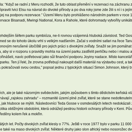
a: “Když se radní z Meru rozhodli, že tuto oblast přemění v rezervaci na záchranu zv
pravili lvici Elsu na návrat do divoké přírody a po dva roky jsme zde žili s ní i s její
em jej na podporu rezervace.” Území Meru bylo prohlášeno národním parkem v roce 1
ervace Bisanadi, Mwingi National, Kora a Rahole, které dohromady vytvořily unikát
hdejším šéfem parku symbióza, ne-li rovnou vzájemná hluboká závislost. Ted Gos
ned se do tohoto úkolu vrhl s velkým nadšením. Začal s vodními safari na řece Tana, 
ým nerušené útočiště pro jejich práci s divokými zvířaty. Snažil se jim pomáhat 
, aby si v rozporu s pravidly mohla na území parku zastřelit perličku nebo i malou 
přinášeli, navíc potřeboval jako sůl finanční podporu Joyiny nadace. Místo kanceláře
rku. Ten jí řekl, že zrovna potřebují nakoupit další materiál na výstavbu cest, a ta
 pokračovali svou cestou,” popsal jednu z typických situací Simon Johnson, který 
ch, ale je také názorným svědectvím, jakým způsobem s tímto dědictvím keňská vl
chávají „rajskou zahradu“ – rozmanité území plné zvířat, které se stane nedotknut
y, jak hluboce se mýlili. Následovníci Teda Gosse v osmdesátých letech nedokázali 
olika obtížnými obdobími, která odrážejí pestrou historii ochrany přírody v Keni. 
tředěny kolem řek a mokřin.
h let. Počty divokých zvířat klesly o 77%. Ještě v roce 1977 bylo v parku 11 000 k
 ale také na maso divokých zvířat. Některé druhy jako slon africký nebo nosorožec 