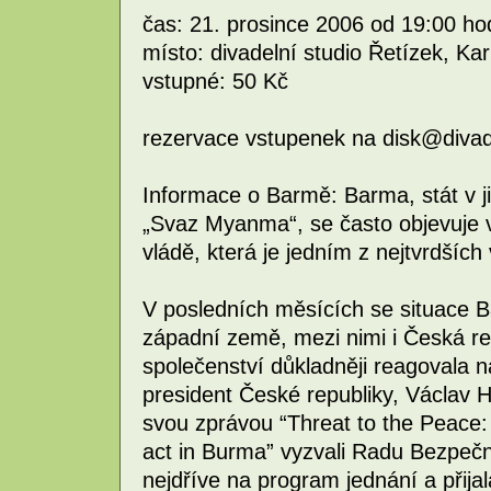
čas: 21. prosince 2006 od 19:00 ho
místo: divadelní studio Řetízek, Ka
vstupné: 50 Kč
rezervace vstupenek na disk@divadl
Informace o Barmě: Barma, stát v ji
„Svaz Myanma“, se často objevuje v
vládě, která je jedním z nejtvrdšíc
V posledních měsících se situace B
západní země, mezi nimi i Česká rep
společenství důkladněji reagovala 
president České republiky, Václav 
svou zprávou “Threat to the Peace: 
act in Burma” vyzvali Radu Bezpeč
nejdříve na program jednání a přijal