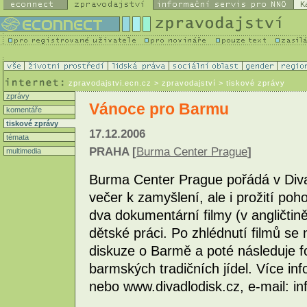
K
zpravodajstvi.ecn.cz
> zpravodajství > tiskové zprávy
zprávy
Vánoce pro Barmu
komentáře
tiskové zprávy
17.12.2006
témata
PRAHA [
Burma Center Prague
]
multimedia
Burma Center Prague pořádá v Diva
večer k zamyšlení, ale i prožití p
dva dokumentární filmy (v angličtině
dětské práci. Po zhlédnutí filmů se
diskuze o Barmě a poté následuje f
barmských tradičních jídel. Více i
nebo www.divadlodisk.cz, e-mail: i