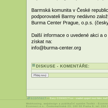
Barmská komunita v České republic
podporovateli Barmy nedávno založi
Burma Center Prague, o.p.s. (česk
Další informace o uvedené akci a 
získat na:
info@burma-center.org
DISKUSE - KOMENTÁŘE:
Easy CONNECTion
- snadné spojení mezi lidmi, kteř
Webhosting
,
webdesign
a
publikační systém Toolkit
-
Econne
Econnect,o.s.; Českomalínská 23; 160 00 Praha 6; tel: 224