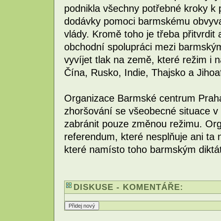
podnikla všechny potřebné kroky k p
dodávky pomoci barmskému obvyvat
vlády. Kromě toho je třeba přitvrdit
obchodní spolupráci mezi barmský
vyvíjet tlak na země, které režim i 
Čína, Rusko, Indie, Thajsko a Jihoaf
Organizace Barmské centrum Praha
zhoršování se všeobecné situace v 
zabránit pouze změnou režimu. Or
referendum, které nesplňuje ani ta n
které namísto toho barmským diktát
DISKUSE - KOMENTÁŘE: