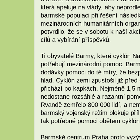
která apeluje na vlády, aby neprodl
barmské populaci při řešení následk
mezinárodních humanitárních organi
potvrdilo, že se v sobotu k naší akci 
cílů a vybírání příspěvků.
Ti obyvatelé Barmy, které cyklón Nar
potřebují mezinárodní pomoc. Barm
dodávky pomoci do té míry, že bez
hlad. Cyklón zemi zpustošil již př
přichází po kapkách. Nejméně 1,5 mi
nedostane rozsáhlé a razantní pomoc
Rvandě zemřelo 800 000 lidí, a nemě
barmský vojenský režim blokuje příl
tak potřebné pomoci obětem cyklón
Barmské centrum Praha proto vyzý