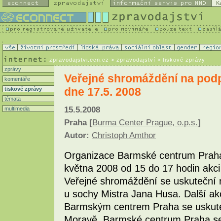
K
zpravodajstvi.ecn.cz
> zpravodajství > tiskové zprávy
zprávy
Veřejné shromáždění na pod
komentáře
dne 17.5. 2008
tiskové zprávy
témata
15.5.2008
multimedia
Praha [
Burma Center Prague, o.p.s.
]
Autor:
Christoph Amthor
Organizace Barmské centrum Praha,
května 2008 od 15 do 17 hodin akci
Veřejné shromáždění se uskuteční
u sochy Mistra Jana Husa. Další ak
Barmským centrem Praha se uskute
Moravě. Barmské centrum Praha se 