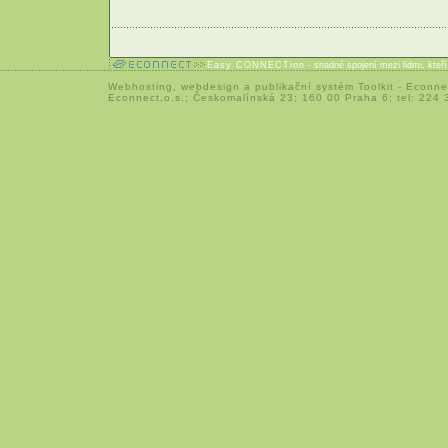
Easy CONNECTion
- snadné spojení mezi lidmi, kteř
Webhosting
,
webdesign
a
publikační systém Toolkit
-
Econne
Econnect,o.s.; Českomalínská 23; 160 00 Praha 6; tel: 224