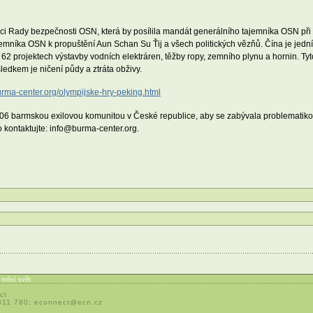
i Rady bezpečnosti OSN, která by posílila mandát generálního tajemníka OSN při ř
jemníka OSN k propuštění Aun Schan Su Ťij a všech politických vězňů. Čína je jedn
62 projektech výstavby vodních elektráren, těžby ropy, zemního plynu a hornin. Tyto
ledkem je ničení půdy a ztráta obživy.
ma-center.org/olympijske-hry-peking.html
6 barmskou exilovou komunitou v České republice, aby se zabývala problematikou
 kontaktujte: info@burma-center.org.
í mění svět
ct
 311 780;
econnect@ecn.cz