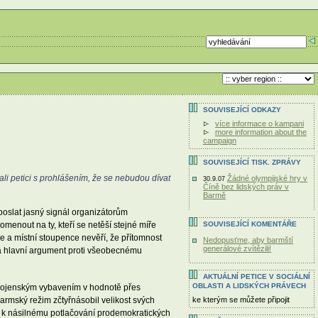
SOUVISEJÍCÍ ODKAZY
více informace o kampani
more information about the
campaign
SOUVISEJÍCÍ TISK. ZPRÁVY
i petici s prohlášením, že se nebudou dívat
Žádné olympijské hry v
30.9.07
Číně bez lidských práv v
Barmě
poslat jasný signál organizátorům
SOUVISEJÍCÍ KOMENTÁŘE
nout na ty, kteří se netěší stejné míře
 a místní stoupence nevěří, že přítomnost
Nedopusťme, aby barmští
generálové zvítězili!
a hlavní argument proti všeobecnému
AKTUÁLNÍ PETICE V SOCIÁLNÍ
OBLASTI A LIDSKÝCH PRÁVECH
a vojenským vybavením v hodnotě přes
rmský režim zčtyřnásobil velikost svých
ke kterým se můžete připojit
ě k násilnému potlačování prodemokratických