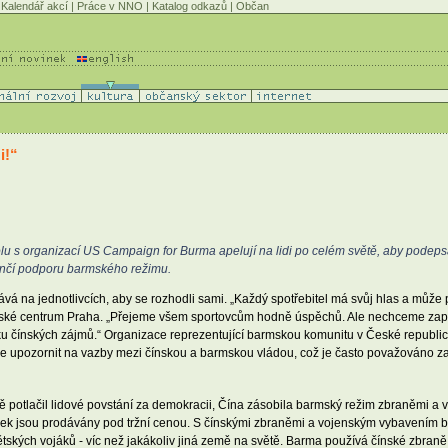
Kalendář akcí
|
Práce v NNO
|
Katalog odkazů
|
Občan
i!“
u s organizací US Campaign for Burma apelují na lidi po celém světě, aby podepsal
končí podporu barmského režimu.
vá na jednotlivcích, aby se rozhodli sami. „Každý spotřebitel má svůj hlas a může 
mské centrum Praha. „Přejeme všem sportovcům hodně úspěchů. Ale nechceme zapome
u čínských zájmů.“ Organizace reprezentující barmskou komunitu v České republice
e upozornit na vazby mezi čínskou a barmskou vládou, což je často považováno z
ně potlačil lidové povstání za demokracii, Čína zásobila barmský režim zbraněmi 
ožek jsou prodávány pod tržní cenou. S čínskými zbraněmi a vojenským vybavením ba
tských vojáků - víc než jakákoliv jiná země na světě. Barma používá čínské zbran