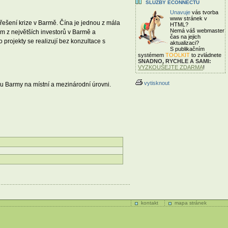
SLUŽBY ECONNECTU
Unavuje
vás tvorba
www stránek v
ešení krize v Barmě. Čína je jednou z mála
HTML?
Nemá váš webmaster
ím z největších investorů v Barmě a
čas
na jejich
 projekty se realizují bez konzultace s
aktualizaci?
S publikačním
systémem
TOOLKIT
to zvládnete
SNADNO, RYCHLE A SAMI:
VYZKOUŠEJTE ZDARMA
!
vytisknout
 Barmy na místní a mezinárodní úrovni.
kontakt
mapa stránek