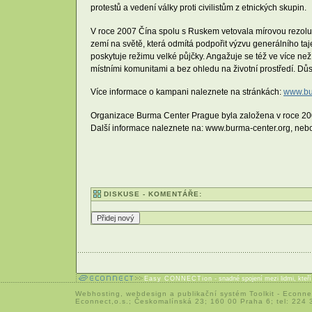
protestů a vedení války proti civilistům z etnických skupin.
V roce 2007 Čína spolu s Ruskem vetovala mírovou rezoluc
zemí na světě, která odmítá podpořit výzvu generálního ta
poskytuje režimu velké půjčky. Angažuje se též ve více než 
místními komunitami a bez ohledu na životní prostředí. Důs
Více informace o kampani naleznete na stránkách:
www.bur
Organizace Burma Center Prague byla založena v roce 200
Další informace naleznete na: www.burma-center.org, nebo
DISKUSE - KOMENTÁŘE:
Easy CONNECTion
- snadné spojení mezi lidmi, kteř
Webhosting
,
webdesign
a
publikační systém Toolkit
-
Econne
Econnect,o.s.; Českomalínská 23; 160 00 Praha 6; tel: 224