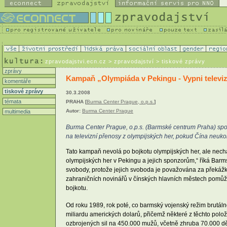
zpravodajstvi.ecn.cz
> zpravodajství > tiskové zprávy
zprávy
Kampaň „Olympiáda v Pekingu - Vypni televiz
komentáře
tiskové zprávy
30.3.2008
témata
PRAHA [
Burma Center Prague, o.p.s.
]
Autor:
Burma Center Prague
multimedia
Burma Center Prague, o.p.s. (Barmské centrum Praha) spol
na televizní přenosy z olympijských her, pokud Čína neu
Tato kampaň nevolá po bojkotu olympijských her, ale nechá
olympijských her v Pekingu a jejich sponzorům,“ říká Bar
svobody, protože jejich svoboda je považována za překážk
zahraničních novinářů v čínských hlavních městech pomůž
bojkotu.
Od roku 1989, rok poté, co barmský vojenský režim brutál
miliardu amerických dolarů, přičemž některé z těchto pol
ozbrojených sil na 450.000 mužů, včetně zhruba 70.000 dě