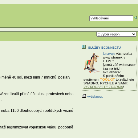
SLUŽBY ECONNECTU
Unavuje
vás tvorba
www stránek v
HTML?
Nemá váš webmaster
čas
na jejich
aktualizaci?
S publikačním
jméně 40 lidí, mezi nimi 7 mnichů, poslaly
systémem
TOOLKIT
to zvládnete
SNADNO, RYCHLE A SAMI:
VYZKOUŠEJTE ZDARMA
!
vězení kvůli přímé účasti na protestech nebo
vytisknout
.
 zhruba 1150 dlouhodobých politických vězňů
snaží legitimizovat vojenskou vládu, podobně