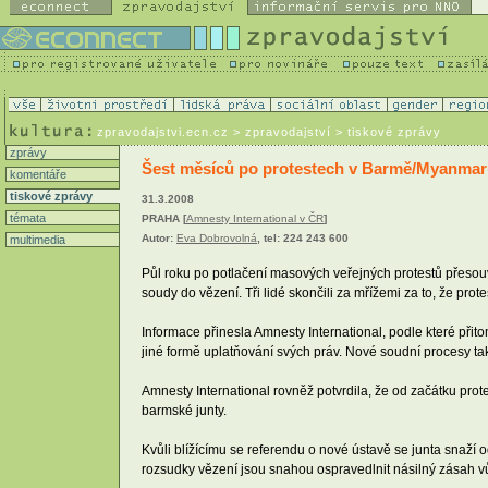
zpravodajstvi.ecn.cz
> zpravodajství > tiskové zprávy
zprávy
Šest měsíců po protestech v Barmě/Myanmar
komentáře
tiskové zprávy
31.3.2008
témata
PRAHA [
Amnesty International v ČR
]
Autor:
Eva Dobrovolná
, tel: 224 243 600
multimedia
Půl roku po potlačení masových veřejných protestů přesouv
soudy do vězení. Tři lidé skončili za mřížemi za to, že pro
Informace přinesla Amnesty International, podle které přit
jiné formě uplatňování svých práv. Nové soudní procesy tak p
Amnesty International rovněž potvrdila, že od začátku pr
barmské junty.
Kvůli blížícímu se referendu o nové ústavě se junta snaží
rozsudky vězení jsou snahou ospravedlnit násilný zásah v