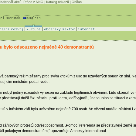
Kalendář akcí
|
Práce v NNO
|
Katalog odkazů
|
Občan
u bylo odsouzeno nejméně 40 demonstrantů
á barmský režim zásahy proti svým kritikům z ulic do uzavřených soudních síní. Ne
testujícím mnichům podali vodu.
om nebyl jediný rozsudek vynesen na základě legitimních obvinění. Lidé skončili ve 
ředstavují další fázi zásahu proti lidem, kteří vyjadřují nesouhlas se situací v zemi
otestů v loňském září bylo uvězněno nejméně 700 osob. Ve vězení nadále zůstává i
 od zářijových protestů odvést pozornost. „Pomocí referenda se představitelé země 
ůči pokojným demonstrantům,“ upozorňuje Amnesty International.