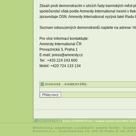
Zásah proti demonstracím v ulicích řady barmských měst př
společenství však podle Amnesty International nesmí v tl
zpravodaje OSN. Amnesty International vyzývá také Radu be
Seznam odsouzených demonstrantů najdete na adrese: ht
Pro více informací kontaktujte:
Amnesty International ČR
Provaznická 3, Praha 1
E-mail: press@amnesty.cz
Tel.: +420 224 243 600
Mobil: +420 724 133 134
DISKUSE - KOMENTÁŘE:
Easy CONNECTion
- snadné spojení mezi lidmi, kteř
Webhosting
,
webdesign
a
publikační systém Toolkit
-
Econne
Econnect,o.s.; Českomalínská 23; 160 00 Praha 6; tel: 224