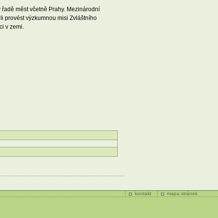
 v řadě měst včetně Prahy. Mezinárodní
li provést výzkumnou misi Zvláštního
i v zemi.
kontakt
mapa stránek