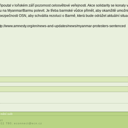
ipoutal v loňském září pozornost celosvětové veřejnosti. Akce solidarity se konaly
aku na Myanmar/Barmu polevit. Je třeba barmské vůdce přimět, aby okamžitě umožni
zpečnosti OSN, aby schválila rezoluci o Barmě, která bude odrážet aktuální situac
tp://www.amnesty.org/en/news-and-updates/news/myanmar-protesters-sentenced
í mění svět
ct
 311 780;
econnect@ecn.cz