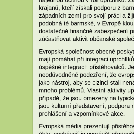
krajanů, kteří získali podporu z ba
západních zemí pro svojí práci a žijí
podobná té barmské, v Evropě klouza
dostatečně finančně zabezpečení pro
zúčastňovat aktivit občanské společ
Evropská společnost obecně poskyt
mají pomáhat při integraci uprchlíků
úspěšné integraci“ přistěhovalců. J
neodůvodněné podezření, že evropsk
jako nástroj, aby se cizinci stali 
mnoho problémů. Vlastní aktivity up
případě, že jsou omezeny na typické
jsou kulturní představení, podpora 
prohlášení a vzpomínkové akce.
Evropská média prezentují přistěh
úhlu, nechávají je vyprávět předev