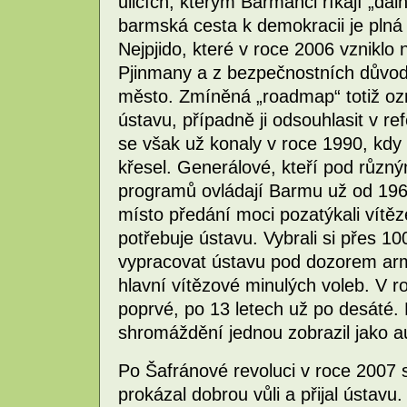
ulicích, kterým Barmánci říkají „dál
barmská cesta k demokracii je plná
Nejpjido, které v roce 2006 vzniklo 
Pjinmany a z bezpečnostních důvod
město. Zmíněná „roadmap“ totiž oz
ústavu, případně ji odsouhlasit v r
se však už konaly v roce 1990, kdy
křesel. Generálové, kteří pod různý
programů ovládají Barmu už od 1962
místo předání moci pozatýkali vítěz
potřebuje ústavu. Vybrali si přes 1
vypracovat ústavu pod dozorem arm
hlavní vítězové minulých voleb. V r
poprvé, po 13 letech už po desáté. 
shromáždění jednou zobrazil jako a
Po Šafránové revoluci v roce 2007 s
prokázal dobrou vůli a přijal ústa