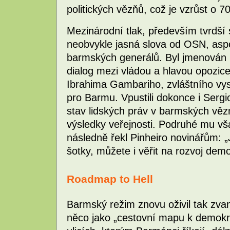
politických vězňů, což je vzrůst o 7
Mezinárodní tlak, především tvrdší
neobvykle jasná slova od OSN, aspo
barmských generálů. Byl jmenován m
dialog mezi vládou a hlavou opozice
Ibrahima Gambariho, zvláštního vy
pro Barmu. Vpustili dokonce i Sergi
stav lidských práv v barmských věz
výsledky veřejnosti. Podruhé mu vš
následně řekl Pinheiro novinářům: „Je
šotky, můžete i věřit na rozvoj dem
Roadmap to Hell
Barmský režim znovu oživil tak zv
něco jako „cestovní mapu k demokra