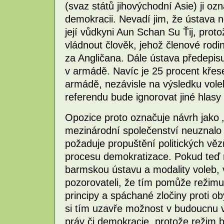
(svaz států jihovýchodní Asie) ji o
demokracii. Nevadí jim, že ústava 
její vůdkyni Aun Schan Su Ťij, prot
vládnout člověk, jehož členové rodin
za Angličana. Dále ústava předepis
v armádě. Navíc je 25 procent křese
armádě, nezávisle na výsledku voleb
referendu bude ignorovat jiné hlasy
Opozice proto označuje návrh jako „
mezinárodní společenství neuznalo 
požaduje propuštění politických vě
procesu demokratizace. Pokud teď 
barmskou ústavu a modality voleb, 
pozorovateli, že tím pomůže režimu
principy a spáchané zločiny proti o
si tím uzavře možnost v budoucnu v
práv či demokracie, protože režim