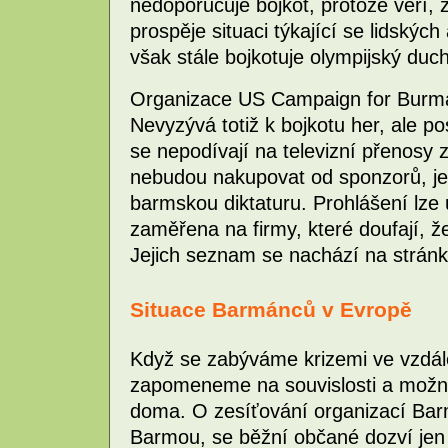
nedoporučuje bojkot, protože věří,
prospěje situaci týkající se lidský
však stále bojkotuje olympijský duch
Organizace US Campaign for Burma 
Nevyzývá totiž k bojkotu her, ale p
se nepodívají na televizní přenosy
nebudou nakupovat od sponzorů, je
barmskou diktaturu. Prohlášení lze
zaměřena na firmy, které doufají, ž
Jejich seznam se nachází na stránk
Situace Barmánců v Evropě
Když se zabýváme krizemi ve vzdál
zapomeneme na souvislosti a možná
doma. O zesíťování organizací Bar
Barmou, se běžní občané dozví jen 