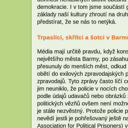
demokracie. I v tom jsme součástí 
základy naší kultury zhroutí na dr
předstírat, že se nás to netýká.
Trpaslíci, skřítci a šotci v Barm
Média mají určitě pravdu, když kons
největšího města Barmy, po zásahu 
přesunuly do menších měst, odkud p
obětí do exilových zpravodajských 
zpravodajů. Tyto zprávy často líčí c
jim neuniklo, že policie v nocích cho
podle údajů udavačů nebo obrázků 
politických vězňů ovšem není možné 
je stále nezvěstný. Protože policie 
nevědí jestli je pohřešovaný ještě
Association for Political Prisoners)