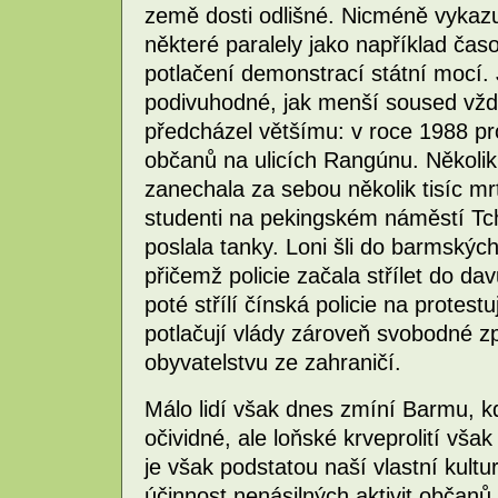
země dosti odlišné. Nicméně vykazu
některé paralely jako například čas
potlačení demonstrací státní mocí.
podivuhodné, jak menší soused vž
předcházel většímu: v roce 1988 pro
občanů na ulicích Rangúnu. Několik
zanechala za sebou několik tisíc mr
studenti na pekingském náměstí Tc
poslala tanky. Loni šli do barmských u
přičemž policie začala střílet do da
poté střílí čínská policie na protest
potlačují vlády zároveň svobodné z
obyvatelstvu ze zahraničí.
Málo lidí však dnes zmíní Barmu, kd
očividné, ale loňské krveprolití vša
je však podstatou naší vlastní kult
účinnost nenásilných aktivit občanů