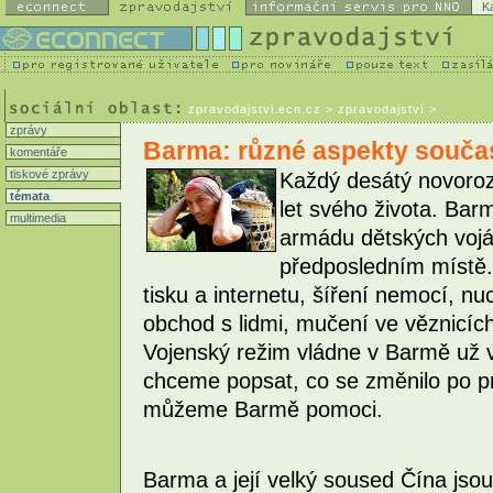
K
zpravodajstvi.ecn.cz
> zpravodajství >
zprávy
Barma: různé aspekty souča
komentáře
tiskové zprávy
Každý desátý novoroz
témata
let svého života. Bar
multimedia
armádu dětských vojá
předposledním místě.
tisku a internetu, šíření nemocí, n
obchod s lidmi, mučení ve věznicích 
Vojenský režim vládne v Barmě už v
chceme popsat, co se změnilo po pr
můžeme Barmě pomoci.
Barma a její velký soused Čína jso