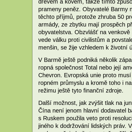
dřevem a kovem, takže tímto způso
prameny peněz. Obyvatelé Barmy ma
těchto příjmů, protože zhruba 50 pr
armády, ze zbytku mají prospěch p
obyvatelstva. Obzvlášť na venkově 
vede válku proti civilistům a povs
menšin, se žije vzhledem k životní 
V Barmě ještě podniká několik zápa
ropná společnost Total nebo její am
Chevron. Evropská unie proto musí 
ropném průmyslu a kromě toho i na
režimu ještě tyto finanční zdroje.
Další možnost, jak zvýšit tlak na ju
Čína není jenom hlavní dodavatel 
s Ruskem použila veto proti resoluci
jiného k dodržování lidských práv. V