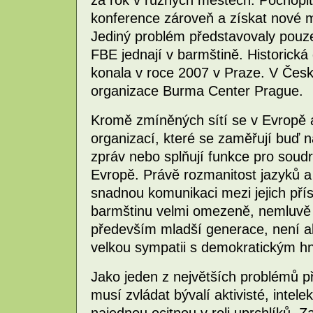
za rok v různých městech. Pochopit
konference zároveň a získat nové 
Jediný problém představovaly pouze
FBE jednají v barmštině. Historická
konala v roce 2007 v Praze. V Česk
organizace Burma Center Prague.
Kromě zmíněných sítí se v Evropě 
organizací, které se zaměřují buď 
zpráv nebo splňují funkce pro soud
Evropě. Právě rozmanitost jazyků 
snadnou komunikaci mezi jejich přís
barmštinu velmi omezeně, nemluvě 
především mladší generace, není akt
velkou sympatii s demokratickým h
Jako jeden z největších problémů při
musí zvládat bývalí aktivisté, intele
najednou ocitnou v roli uprchlíků. Za