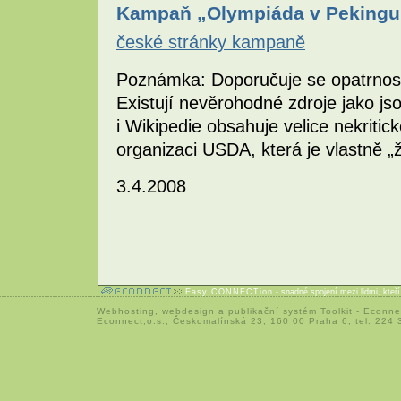
Kampaň „Olympiáda v Pekingu -
české stránky kampaně
Poznámka: Doporučuje se opatrnost 
Existují nevěrohodné zdroje jako j
i Wikipedie obsahuje velice nekritic
organizaci USDA, která je vlastně „ž
3.4.2008
Easy CONNECTion
- snadné spojení mezi lidmi, kteř
Webhosting
,
webdesign
a
publikační systém Toolkit
-
Econne
Econnect,o.s.; Českomalínská 23; 160 00 Praha 6; tel: 224