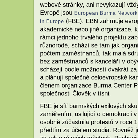
webové stránky, ani nevykazují vžd
Evropě jsou
European Burma Network
(FBE). EBN zahrnuje evro
in Europe
akademické nebo jiné organizace, 
rámci jednoho trvalého projektu zab
různorodé, schází se tam jak orga
počtem zaměstnanců, tak malá sdruž
bez zaměstnanců s kanceláří v obý
scházejí podle možností dvakrát za
a plánují společné celoevropské ka
členem organizace Burma Center P
společnosti Člověk v tísni.
FBE je síť barmských exilových sku
zaměřením, usilující o demokracii 
osobně zúčastnila protestů v roce 19
předtím za účelem studia. Rovněž 