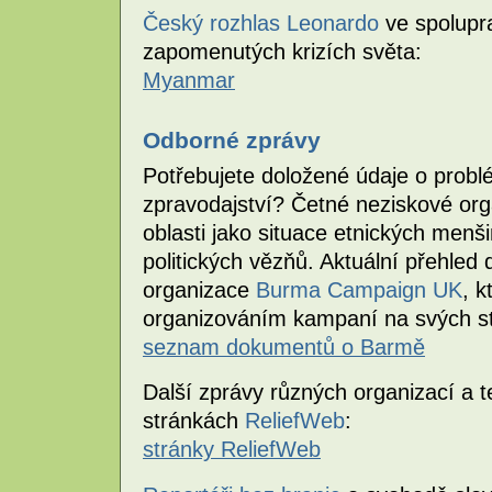
Český rozhlas Leonardo
ve spolupr
zapomenutých krizích světa:
Myanmar
Odborné zprávy
Potřebujete doložené údaje o prob
zpravodajství? Četné neziskové orga
oblasti jako situace etnických menš
politických vězňů. Aktuální přehle
organizace
Burma Campaign UK
, 
organizováním kampaní na svých s
seznam dokumentů o Barmě
Další zprávy různých organizací a 
stránkách
ReliefWeb
:
stránky ReliefWeb