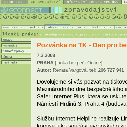
K
zpravodajstvi.ecn.cz
> zpravodajství > tiskové zprá
zprávy
Pozvánka na TK - Den pro be
komentáře
tiskové zprávy
7.2.2008
témata
PRAHA [
Linka bezpečí Online
]
multimedia
Autor:
Renata Vargová
, tel: 266 727 941
Dovolujeme si vás pozvat na tiskovo
Mezinárodního dne bezpečnějšího i
Safer Internet Plus, která se uskut
Náměstí Hrdinů 3, Praha 4 (budova
Službu Internet Helpline realizuje 
komise jako součást evropského k