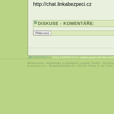
http://chat.linkabezpeci.cz
DISKUSE - KOMENTÁŘE:
Easy CONNECTion
- snadné spojení mezi lidmi, kteř
Webhosting
,
webdesign
a
publikační systém Toolkit
-
Econne
Econnect,o.s.; Českomalínská 23; 160 00 Praha 6; tel: 224