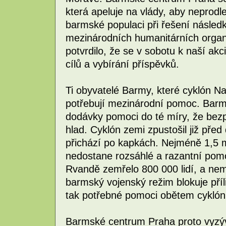
která apeluje na vlády, aby neprodl
barmské populaci při řešení následk
mezinárodních humanitárních organi
potvrdilo, že se v sobotu k naší akci 
cílů a vybírání příspěvků.
Ti obyvatelé Barmy, které cyklón Nar
potřebují mezinárodní pomoc. Barm
dodávky pomoci do té míry, že bez
hlad. Cyklón zemi zpustošil již př
přichází po kapkách. Nejméně 1,5 mi
nedostane rozsáhlé a razantní pomoc
Rvandě zemřelo 800 000 lidí, a nemě
barmský vojenský režim blokuje příl
tak potřebné pomoci obětem cyklón
Barmské centrum Praha proto vyzý