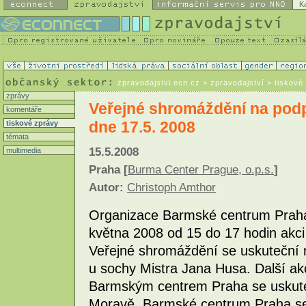
K
zpravodajstvi.ecn.cz
> zpravodajství > tiskové
zprávy
Veřejné shromáždění na pod
komentáře
dne 17.5. 2008
tiskové zprávy
témata
15.5.2008
multimedia
Praha [
Burma Center Prague, o.p.s.
]
Autor:
Christoph Amthor
Organizace Barmské centrum Praha,
května 2008 od 15 do 17 hodin akci
Veřejné shromáždění se uskuteční
u sochy Mistra Jana Husa. Další ak
Barmským centrem Praha se uskute
Moravě. Barmské centrum Praha se 