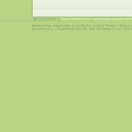
Easy CONNECTion
- snadné spojení mezi lidmi, kteř
Webhosting
,
webdesign
a
publikační systém Toolkit
-
Econne
Econnect,o.s.; Českomalínská 23; 160 00 Praha 6; tel: 224