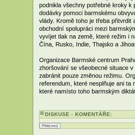
podnikla všechny potřebné kroky k p
dodávky pomoci barmskému obvyvat
vlády. Kromě toho je třeba přitvrdit
obchodní spolupráci mezi barmský
vyvíjet tlak na země, které režim i 
Čína, Rusko, Indie, Thajsko a Jihoaf
Organizace Barmské centrum Praha
zhoršování se všeobecné situace v 
zabránit pouze změnou režimu. Or
referendum, které nesplňuje ani ta n
které namísto toho barmským diktát
DISKUSE - KOMENTÁŘE: