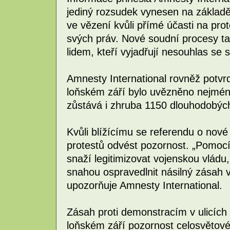
jediný rozsudek vynesen na základě 
ve vězení kvůli přímé účasti na pro
svých práv. Nové soudní procesy tak
lidem, kteří vyjadřují nesouhlas se s
Amnesty International rovněž potvrd
loňském září bylo uvězněno nejmén
zůstává i zhruba 1150 dlouhodobých
Kvůli blížícímu se referendu o nové
protestů odvést pozornost. „Pomocí
snaží legitimizovat vojenskou vlád
snahou ospravedlnit násilný zásah
upozorňuje Amnesty International.
Zásah proti demonstracím v ulicích
loňském září pozornost celosvětové 