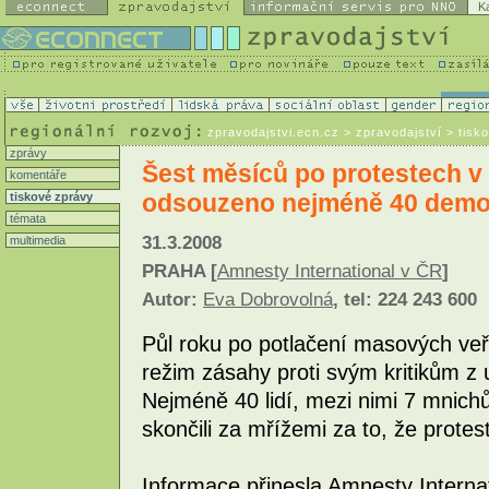
K
zpravodajstvi.ecn.cz
> zpravodajství > tisk
zprávy
Šest měsíců po protestech 
komentáře
odsouzeno nejméně 40 demo
tiskové zprávy
témata
31.3.2008
multimedia
PRAHA [
Amnesty International v ČR
]
Autor:
Eva Dobrovolná
, tel: 224 243 600
Půl roku po potlačení masových ve
režim zásahy proti svým kritikům z 
Nejméně 40 lidí, mezi nimi 7 mnichů,
skončili za mřížemi za to, že prote
Informace přinesla Amnesty Internat