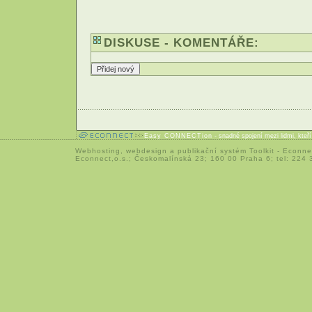
DISKUSE - KOMENTÁŘE:
Easy CONNECTion
- snadné spojení mezi lidmi, kteř
Webhosting
,
webdesign
a
publikační systém Toolkit
-
Econne
Econnect,o.s.; Českomalínská 23; 160 00 Praha 6; tel: 224