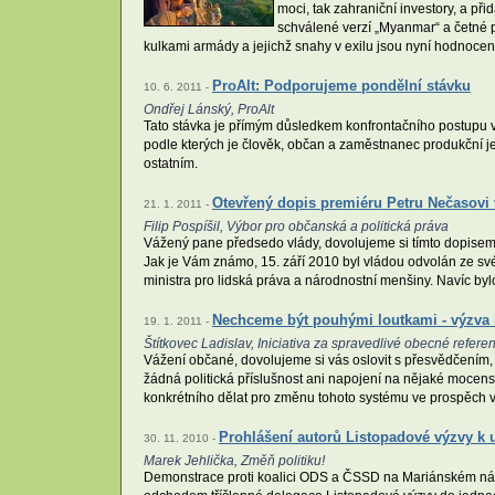
moci, tak zahraniční investory, a př
schválené verzí „Myanmar“ a četné p
kulkami armády a jejichž snahy v exilu jsou nyní hodnoceny
ProAlt: Podporujeme pondělní stávku
10. 6. 2011 -
Ondřej Lánský, ProAlt
Tato stávka je přímým důsledkem konfrontačního postupu vlá
podle kterých je člověk, občan a zaměstnanec produkční
ostatním.
Otevřený dopis premiéru Petru Nečasovi 
21. 1. 2011 -
Filip Pospíšil, Výbor pro občanská a politická práva
Vážený pane předsedo vlády, dovolujeme si tímto dopisem 
Jak je Vám známo, 15. září 2010 byl vládou odvolán ze sv
ministra pro lidská práva a národnostní menšiny. Navíc byl
Nechceme být pouhými loutkami - výzva 
19. 1. 2011 -
Štítkovec Ladislav, Iniciativa za spravedlivé obecné refer
Vážení občané, dovolujeme si vás oslovit s přesvědčením,
žádná politická příslušnost ani napojení na nějaké mocen
konkrétního dělat pro změnu tohoto systému ve prospěch 
Prohlášení autorů Listopadové výzvy k
30. 11. 2010 -
Marek Jehlička, Změň politiku!
Demonstrace proti koalici ODS a ČSSD na Mariánském náměs