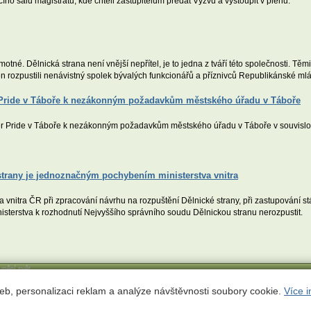
o sálu magistrátu, kde chtěli zastupitelům předat Výzvu a vystoupit v plénu.
motné. Dělnická strana není vnější nepřítel, je to jedna z tváří této společnosti. Tě
 rozpustili nenávistný spolek bývalých funkcionářů a příznivců Republikánské ml
r Pride v Táboře k nezákonným požadavkům městského úřadu v Táboře
er Pride v Táboře k nezákonným požadavkům městského úřadu v Táboře v souvislo
strany je jednoznačným pochybením ministerstva vnitra
nitra ČR při zpracování návrhu na rozpuštění Dělnické strany, při zastupování st
isterstva k rozhodnutí Nejvyššího správního soudu Dělnickou stranu nerozpustit.
í mění svět
ct
eb, personalizaci reklam a analýze návštěvnosti soubory cookie.
Více i
 311 780;
econnect@ecn.cz