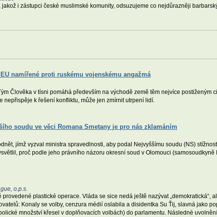
 jakož i zástupci české muslimské komunity, odsuzujeme co nejdůrazněji barbarský
ky EU namířené proti ruskému vojenskému angažmá
ým Člověka v tísni pomáhá především na východě země těm nejvíce postiženým civil
 nepřispěje k řešení konfliktu, může jen zmírnit utrpení lidí.
ššího soudu ve věci Romana Smetany je pro nás zklamáním
ět, jímž vyzval ministra spravedlnosti, aby podal Nejvyššímu soudu (NS) stížnost p
ětlil, proč podle jeho právního názoru okresní soud v Olomouci (samosoudkyně 
gue, o.p.s.
provedené plastické operace. Vláda se sice nedá ještě nazývat „demokratická“, al
vatelů: Konaly se volby, cenzura médií oslabila a disidentka Su Ťij, slavná jako 
olické množství křesel v doplňovacích volbách) do parlamentu. Následné uvolnění 