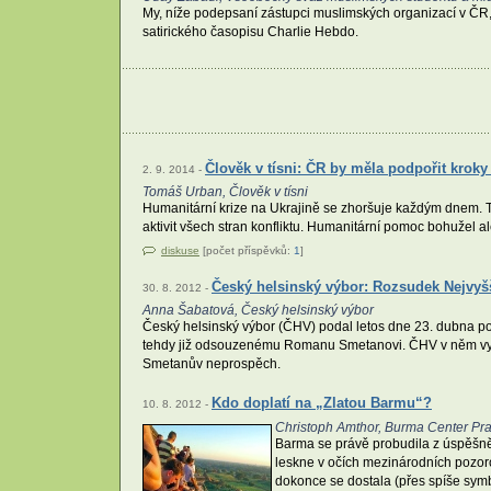
My, níže podepsaní zástupci muslimských organizací v ČR,
satirického časopisu Charlie Hebdo.
Člověk v tísni: ČR by měla podpořit kro
2. 9. 2014 -
Tomáš Urban, Člověk v tísni
Humanitární krize na Ukrajině se zhoršuje každým dnem. T
aktivit všech stran konfliktu. Humanitární pomoc bohužel ale
diskuse
[počet příspěvků:
1
]
Český helsinský výbor: Rozsudek Nejvy
30. 8. 2012 -
Anna Šabatová, Český helsinský výbor
Český helsinský výbor (ČHV) podal letos dne 23. dubna podn
tehdy již odsouzenému Romanu Smetanovi. ČHV v něm vysv
Smetanův neprospěch.
Kdo doplatí na „Zlatou Barmu“?
10. 8. 2012 -
Christoph Amthor, Burma Center Pra
Barma se právě probudila z úspěšně 
leskne v očích mezinárodních pozoro
dokonce se dostala (přes spíše symb