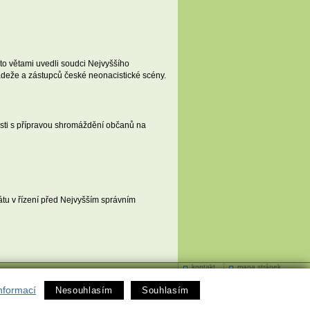
mito větami uvedli soudci Nejvyššího
ádeže a zástupců české neonacistické scény.
sti s přípravou shromáždění občanů na
átu v řízení před Nejvyšším správním
kontakt
mapa stránek
nformací
Nesouhlasím
Souhlasím