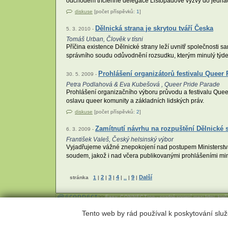
odchodem tříčlenné delegace Listopadové výzvy do jednacíh
diskuse
[počet příspěvků:
1
]
Dělnická strana je skrytou tváří Česka
5. 3. 2010 -
Tomáš Urban, Člověk v tísni
Příčina existence Dělnické strany leží uvnitř společnosti sa
správního soudu odůvodnění rozsudku, kterým minulý týden
Prohlášení organizátorů festivalu Quee
30. 5. 2009 -
Petra Podlahová & Eva Kubešová , Queer Pride Parade
Prohlášení organizačního výboru průvodu a festivalu Que
oslavu queer komunity a základních lidských práv.
diskuse
[počet příspěvků:
2
]
Zamítnutí návrhu na rozpuštění Dělnické 
6. 3. 2009 -
František Valeš, Český helsinský výbor
Vyjadřujeme vážné znepokojení nad postupem Ministerstva v
soudem, jakož i nad včera publikovanými prohlášeními min
2
3
4
9
Další
stránka
1
|
|
|
|
..
|
|
Easy CONNECTion
- snadné spojení mezi lidmi, kteř
Webhosting
,
webdesign
a
publikační systém Toolkit
-
Econne
Tento web by rád používal k poskytování služ
Econnect,o.s.; Českomalínská 23; 160 00 Praha 6; tel: 224