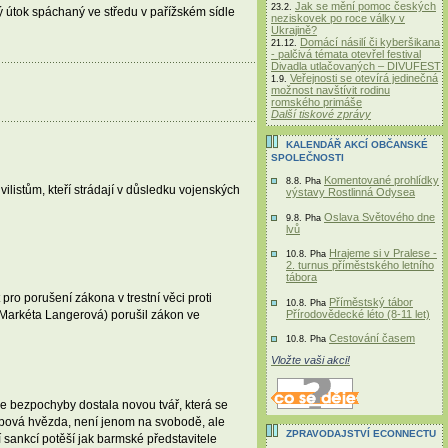
Jak se mění pomoc českých
23.2.
 útok spáchaný ve středu v pařížském sídle
neziskovek po roce války v
Ukrajině?
Domácí násilí či kyberšikana
21.12.
- palčivá témata otevřel festival
Divadla utlačovaných – DIVUFEST
Veřejnosti se otevírá jedinečná
1.9.
možnost navštívit rodinu
romského primáše
Další tiskové zprávy
KALENDÁŘ AKCÍ OBČANSKÉ
SPOLEČNOSTI
Komentované prohlídky
8.8. Pha
istům, kteří strádají v důsledku vojenských
výstavy Rostlinná Odysea
Oslava Světového dne
9.8. Pha
lvů
Hrajeme si v Pralese -
10.8. Pha
2. turnus příměstského letního
tábora
ro porušení zákona v trestní věci proti
Příměstský tábor
10.8. Pha
Přírodovědecké léto (8-11 let)
Markéta Langerová) porušil zákon ve
Cestování časem
10.8. Pha
Vložte vaši akci!
e bezpochyby dostala novou tvář, která se
popová hvězda, není jenom na svobodě, ale
ZPRAVODAJSTVÍ ECONNECTU
sankcí potěší jak barmské představitele