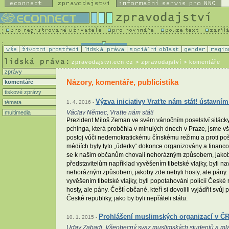
zpravodajstvi.ecn.cz
> zpravodajství > komentáře
zprávy
Názory, komentáře, publicistika
komentáře
tiskové zprávy
Výzva iniciativy Vraťte nám stát! ústavní
témata
1. 4. 2016 -
Václav Němec, Vraťte nám stát!
multimedia
Prezident Miloš Zeman ve svém vánočním poselství silácky
pchinga, která proběhla v minulých dnech v Praze, jsme však
postoj vůči nedemokratickému čínskému režimu a proti pošl
médiích byly tyto „úderky“ dokonce organizovány a financov
se k našim občanům chovali nehorázným způsobem, jakoby zd
představitelům například vyvěšením tibetské vlajky, byli na
nehorázným způsobem, jakoby zde nebyli hosty, ale pány. Če
vyvěšením tibetské vlajky, byli popotahováni policií České
hosty, ale pány. Čeští občané, kteří si dovolili vyjádřit sv
České republiky, jako by byli nepřáteli státu.
Prohlášení muslimských organizací v ČR 
10. 1. 2015 -
Uday Zabadi, Všeobecný svaz muslimských studentů a ml