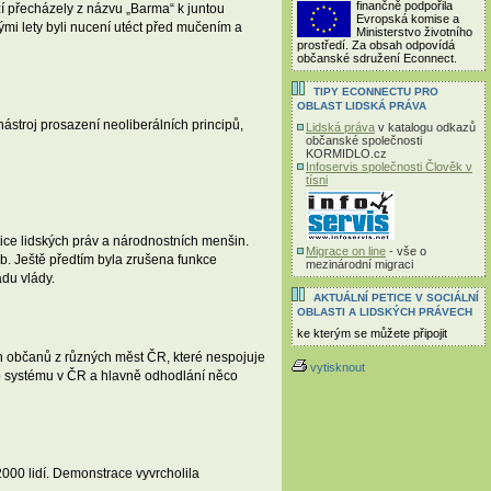
finančně podpořila
ží přecházely z názvu „Barma“ k juntou
Evropská komise a
ými lety byli nucení utéct před mučením a
Ministerstvo životního
prostředí. Za obsah odpovídá
občanské sdružení Econnect.
TIPY ECONNECTU PRO
OBLAST LIDSKÁ PRÁVA
ástroj prosazení neoliberálních principů,
Lidská práva
v katalogu odkazů
občanské společnosti
KORMIDLO.cz
Infoservis společnosti Člověk v
tísni
ice lidských práv a národnostních menšin.
Migrace on line
- vše o
b. Ještě předtím byla zrušena funkce
mezinárodní migraci
adu vlády.
AKTUÁLNÍ PETICE V SOCIÁLNÍ
OBLASTI A LIDSKÝCH PRÁVECH
ke kterým se můžete připojit
h občanů z různých měst ČR, které nespojuje
vytisknout
ho systému v ČR a hlavně odhodlání něco
000 lidí. Demonstrace vyvrcholila