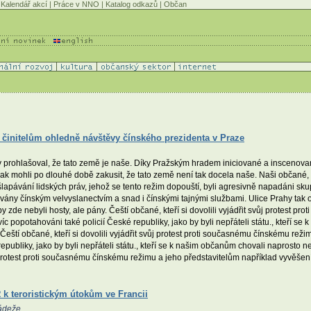
Kalendář akcí
|
Práce v NNO
|
Katalog odkazů
|
Občan
m činitelům ohledně návštěvy čínského prezidenta v Praze
 prohlašoval, že tato země je naše. Díky Pražským hradem iniciované a inscenova
 mohli po dlouhé době zakusit, že tato země není tak docela naše. Naši občané, kteř
apávání lidských práv, jehož se tento režim dopouští, byli agresivně napadáni sk
ány čínským velvyslanectvím a snad i čínskými tajnými službami. Ulice Prahy tak ovl
e nebyli hosty, ale pány. Čeští občané, kteří si dovolili vyjádřit svůj protest pr
víc popotahováni také policií České republiky, jako by byli nepřáteli státu., kteří s
ští občané, kteří si dovolili vyjádřit svůj protest proti současnému čínskému reži
 republiky, jako by byli nepřáteli státu., kteří se k našim občanům chovali naprost
ůj protest proti současnému čínskému režimu a jeho představitelům například vyvěšení
k teroristickým útokům ve Francii
ádeže