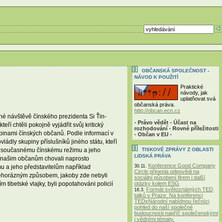
OBČANSKÁ SPOLEČNOST -
NÁVOD K POUŽITÍ
Praktické
návody, jak
uplatňovat svá
občanská práva.
http://obcan.ecn.cz
né návštěvě čínského prezidenta Si Ťin-
- Právo vědět - Účast na
í chtěli pokojně vyjádřit svůj kritický
rozhodování - Rovné příležitosti
upinami čínských občanů. Podle informací v
- Občan v EU -
ádly skupiny příslušníků jiného státu, kteří
TISKOVÉ ZPRÁVY Z OBLASTI
oti současnému čínskému režimu a jeho
LIDSKÁ PRÁVA
e k našim občanům chovali naprosto
Konference Good Company
30.11.
mu a jeho představitelům například
Circle přinesla odpovědi na
o nehorázným způsobem, jakoby zde nebyli
sociální působení firem i další
otázky kolem ESG
m tibetské vlajky, byli popotahováni policií
Formát světoznámých TED
16.3.
talků v Praze. Na konferenci
TEDxNárodní nabídnou řečníci
pohled do naší společné
budoucnosti napříč společenskými
i vědními tématy.