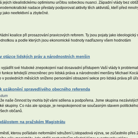
idá jejich idealistickému optimismu určitou sobeckou nuanci. Západní vlády bez obtí
rodemokratické nadace přestaly podporovat aktivity těch aktivistů, kteří před mnoh
 jako neefektivní a zbytečné.
dní koalice při prosazování pravicových reforem. Ty jsou pojaty jako ideologický n
 jednotkou a podle kterých jsou ekonomické hodnoty nadřazeny všem hodnotám
v otázce lidských práv a národnostních menšin
vyjádřit své hluboké znepokojení nad dosavadní přístupem Vaší vlády k problemat
é funkce tehdejší zmocněnec pro lidská práva a národnostní menšiny Michael Kocá
o v posledních měsících sníženo personální obsazení sekce pro lidská práva při úř
k uzákonění spravedlivého obecného referenda
endum
 že naše činnost by mohla být vámi sdílena a podpořena. Jsme skupina nezávislýc
ské skupiny. Co nás ale spojuje, je nespokojenost se současným stavem politické
všech občanů.
 událostem na pražském Magistrátu
tí, kterou pořádalo neformální sdružení Listopadová výzva, se zúčastnilo přes 2