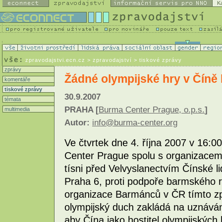
K
zpravodajstvi.ecn.cz
> zpravodajství > tiskové zprávy
zprávy
Žádné olympijské hry v Číně
komentáře
tiskové zprávy
30.9.2007
témata
PRAHA [
Burma Center Prague, o.p.s.
]
multimedia
Autor:
info@burma-center.org
Ve čtvrtek dne 4. října 2007 v 16:
Center Prague spolu s organizacemi
tísni před Velvyslanectvím Čínské li
Praha 6, proti podpoře barmského 
organizace Barmánců v ČR tímto zp
olympijský duch zakládá na uznávání
aby Čína jako hostitel olympijských