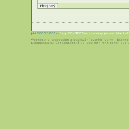
Easy CONNECTion
- snadné spojení mezi lidmi, kteř
Webhosting
,
webdesign
a
publikační systém Toolkit
-
Econne
Econnect,o.s.; Českomalínská 23; 160 00 Praha 6; tel: 224