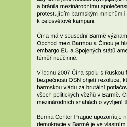
a bránila mezinárodnímu společens
protestujícím barmským mnichům i v
k celosvětové kampani.
Čína má v sousední Barmě významn
Obchod mezi Barmou a Čínou je hl
embargo EU a Spojených států ame
téměř neúčinné.
V lednu 2007 Čína spolu s Ruskou 
bezpečnosti OSN přijetí rezoluce, k
barmskou vládu za brutální potlačo
všech politických vězňů v Barmě. Čí
mezinárodních snahách o vyvíjení t
Burma Center Prague upozorňuje na 
demokracie v Barmě je ve vlastním