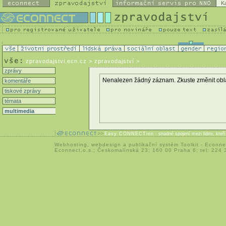
K
zpravodajstvi.ecn.cz
> zpravodajství >
zprávy
Nenalezen žádný záznam. Zkuste změnit oblast 
komentáře
tiskové zprávy
témata
multimedia
Easy CONNECTion
- snadné spojení mezi lidmi, kteř
Webhosting
,
webdesign
a
publikační systém Toolkit
-
Econne
Econnect,o.s.; Českomalínská 23; 160 00 Praha 6; tel: 224