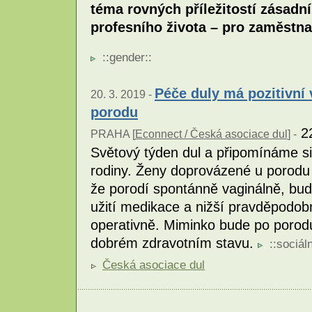
téma rovných příležitostí zásadn
profesního života – pro zaměstna
::
gender
::
Péče duly má pozitivní 
20. 3. 2019 -
porodu
22
PRAHA [
Econnect / Česká asociace dul
] -
Světový týden dul a připomínáme si
rodiny. Ženy doprovázené u porodu
že porodí spontánně vaginálně, bud
užití medikace a nižší pravděpodo
operativně. Miminko bude po porod
dobrém zdravotním stavu.
::
sociáln
Česká asociace dul