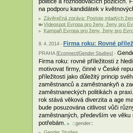
politice a rozhodovacích pozicích.
na podporu kandidátek v květnovýc
Závěrečná zpráva: Postoje mladých žen 
Videospot Evropa pro ženy, ženy pro E
Kampaň Evropa pro ženy, ženy pro Evr
Firma roku: Rovné přílež
8. 4. 2014 -
Gender
PRAHA [
Econnect/Gender Studies
] -
Firma roku: rovné příležitosti z hle
motivovat firmy, činné v České repu
příležitosti jako důležitý princip své
zaměstnanců a zaměstnankyň a zača
zaměstnaneckých politikách a prax
rok stává věková diverzita a age m
bude posuzována citlivost vůči rů
zaměstnaných, především ve věku na
potřebám.
::
gender
::
Gender Studies