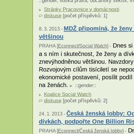
::
gender
,
lidská práva
,
občanský sektor
,
in
Stránky Pracovnice v domácnosti
diskuse
[počet příspěvků:
1
]
MDŽ připomíná, že ženy
8. 3. 2013 -
většinou
Dnes si
PRAHA [
Econnect/Social Watch
] -
a s ním i skutečnost, že ženy a dív
znevýhodněnou většinou. Navzdory
Rozvojovým cílům tisíciletí se nepodař
ekonomické postavení, posílit podíl
na ženách.
::
gender
::
Koalice Social Watch
diskuse
[počet příspěvků:
2
]
Česká ženská lobby: Od
24. 1. 2013 -
dívkách, podpořte One Billion Ri
Dn
PRAHA [
Econnect/Česká ženská lobby
] -