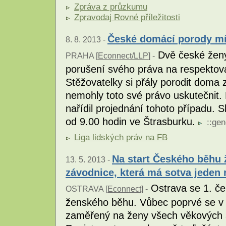
Zpráva z průzkumu
Zpravodaj Rovné příležitosti
České domácí porody mí
8. 8. 2013 -
Dvě české ženy 
PRAHA [
Econnect/LLP
] -
porušení svého práva na respektov
Stěžovatelky si přály porodit doma 
nemohly toto své právo uskutečnit.
nařídil projednání tohoto případu. 
od 9.00 hodin ve Štrasburku.
::
gen
Liga lidských práv na FB
Na start Českého běhu 
13. 5. 2013 -
závodnice, která má sotva jeden 
Ostrava se 1. č
OSTRAVA [
Econnect
] -
ženského běhu. Vůbec poprvé se v 
zaměřený na ženy všech věkových a