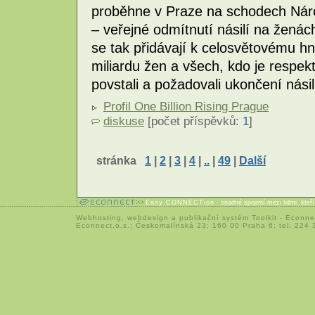
proběhne v Praze na schodech Nár
– veřejné odmítnutí násilí na ženác
se tak přidávají k celosvětovému hnu
miliardu žen a všech, kdo je respektu
povstali a požadovali ukončení nási
Profil One Billion Rising Prague
diskuse
[počet příspěvků:
1
]
stránka
1
|
2
|
3
|
4
|
..
|
49
|
Další
Easy CONNECTion
- snadné spojení mezi lidmi, kteř
Webhosting
,
webdesign
a
publikační systém Toolkit
-
Econne
Econnect,o.s.; Českomalínská 23; 160 00 Praha 6; tel: 224