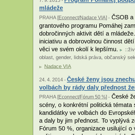
7. 9. 2015 -
mládeže
ČSOB a N
PRAHA [
Econnect/Nadace VIA
] -
grantového programu Pomáhej zaměř
dobročinných aktivit dětí a mládeže
iniciativu a dobrovolnou činnost dět
věci ve svém okolí k lepšímu.
::
živ
oblast
,
gender
,
lidská práva
,
občanský sek
Nadace VIA
České ženy jsou znechu
24. 4. 2014 -
volbách by rády daly přednost 
České že
PRAHA [
Econnect/Fórum 50 %
] -
scény, o konkrétní politická témata
kandidátky ve volbách do Evropskéh
a daly by jim přednost. To vyplývá z
Fórum 50 %, organizace usilující 