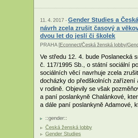
Gender Studies a Česká 
11. 4. 2017 -
návrh zcela zrušit časový a věkov
dvou let do jeslí či školek
PRAHA [
Econnect/Česká ženská lobby/Gend
Ve středu 12. 4. bude Poslanecká 
č. 117/1995 Sb., o státní sociální p
sociálních věcí navrhuje zcela zruš
docházky do předškolních zařízení 
v rodině. Objevily se však pozměňo
a paní poslankyně Chalánkové, které
a dále paní poslankyně Adamové, kte
::
gender
::
Česká ženská lobby
Gender Studies