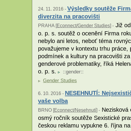
Výsledky soutěže Firma
24. 11. 2016 -
diverzita na pracovišti
Již od
PRAHA [
Econnect/Gender Studies
] -
o. p. s. soutěž o ocenění Firma roku
nebylo ani letos, neboť téma rovnýc
považujeme v kontextu trhu práce, 
podmínek a kultury na pracovišti za
genderové problematiky, říká Helen
o. p. s.
::
gender
::
Gender Studies
NESEHNUTÍ: Nejsexistič
6. 10. 2016 -
vaše volba
Nezisková 
BRNO [
Econnect/Nesehnutí
] -
osmý ročník soutěže Sexistické pras
českou reklamu vypukne 6. října n