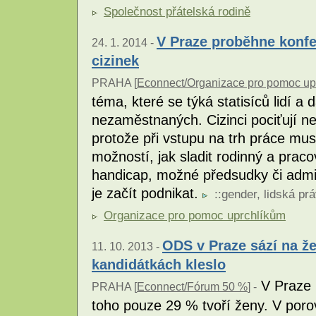
Společnost přátelská rodině
V Praze proběhne konfe
24. 1. 2014 -
cizinek
PRAHA [
Econnect/Organizace pro pomoc up
téma, které se týká statisíců lidí a 
nezaměstnaných. Cizinci pociťují ne
protože při vstupu na trh práce mus
možností, jak sladit rodinný a pracov
handicap, možné předsudky či admin
je začít podnikat.
::
gender
,
lidská pr
Organizace pro pomoc uprchlíkům
ODS v Praze sází na že
11. 10. 2013 -
kandidátkách kleslo
V Praze 
PRAHA [
Econnect/Fórum 50 %
] -
toho pouze 29 % tvoří ženy. V poro