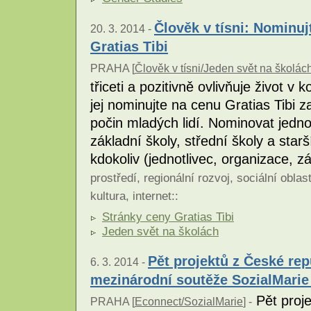
Člověk v tísni: Nominu
20. 3. 2014 -
Gratias Tibi
PRAHA [
Člověk v tísni/Jeden svět na školá
třiceti a pozitivně ovlivňuje život 
jej nominujte na cenu Gratias Tibi z
počin mladých lidí. Nominovat jedno
základní školy, střední školy a starš
kdokoliv (jednotlivec, organizace, z
prostředí
,
regionální rozvoj
,
sociální oblas
kultura
,
internet
::
Stránky ceny Gratias Tibi
Jeden svět na školách
Pět projektů z České re
6. 3. 2014 -
mezinárodní soutěže SozialMarie
Pět proje
PRAHA [
Econnect/SozialMarie
] -