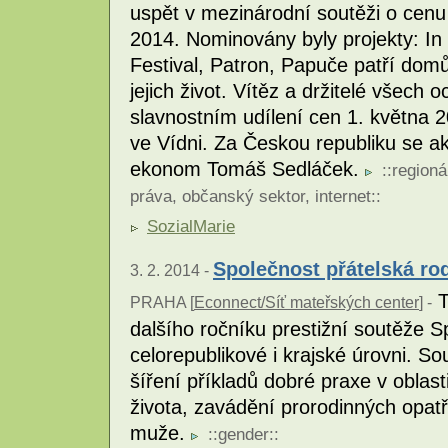
uspět v mezinárodní soutěži o cenu 
2014. Nominovány byly projekty: In
Festival, Patron, Papuče patří domů
jejich život. Vítěz a držitelé všech
slavnostním udílení cen 1. května
ve Vídni. Za Českou republiku se akt
ekonom Tomáš Sedláček.
::
regioná
práva
,
občanský sektor
,
internet
::
SozialMarie
Společnost přátelská ro
3. 2. 2014 -
T
PRAHA [
Econnect/Síť mateřských center
] -
dalšího ročníku prestižní soutěže S
celorepublikové i krajské úrovni. 
šíření příkladů dobré praxe v oblas
života, zavádění prorodinných opatř
muže.
::
gender
::