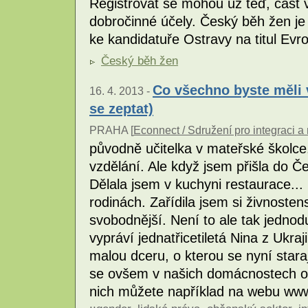
Registrovat se mohou už teď, část 
dobročinné účely. Český běh žen je 
ke kandidatuře Ostravy na titul Ev
Český běh žen
Co všechno byste měli 
16. 4. 2013 -
se zeptat)
PRAHA [
Econnect / Sdružení pro integraci a m
původně učitelka v mateřské školc
vzdělání. Ale když jsem přišla do Če
Dělala jsem v kuchyni restaurace..
rodinách. Zařídila jsem si živnoste
svobodnější. Není to ale tak jednod
vypráví jednatřicetiletá Nina z Ukra
malou dceru, o kterou se nyní stara
se ovšem v našich domácnostech o
nich můžete například na webu ww