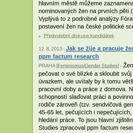
hlavním městě můžeme zaznamenat p
nominovaných žen na prvních pěti (t
Vyplývá to z podrobné analýzy Fóra
postavení žen na české politické s
Předvolební diskuse kandidátek
Jak se žije a pracuje 
12. 8. 2013 -
ppm factum research
Ženy
PRAHA [
Feminismus/Gender Studies
] -
pečovat o své blízké a skloubit svů
úvazkem, ale uvítaly by k tomu větš
pracovní doby a práce z domova. 
schopností slaďovat práci a povinnos
rodiče zároveň (tzv. sendvičová ge
45-65 let, pečujících i nepečujících
hledání práce. To jsou hlavní zjišt
Studies zpracoval ppm factum rese