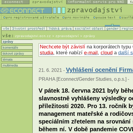
K
zpravodajstvi.ecn.cz
> zpravodajství > zprávy
zprávy
Nechcete být závislí
na korporátech typu 
komentáře
studia
, které nabízí
e-mail
,
cloud
a
další 
tiskové zprávy
témata
multimedia
Vyhlášení ocenění Firma
21. 6. 2021 -
PRAHA [Econnect/Gender Studies, o.p.s.] -
V pátek 18. června 2021 byly bě
slavnostně vyhlášeny výsledky o
příležitosti 2020. Pro 13. ročník
management mateřské a rodičovsk
speciálním zřetelem na srovnání
během ní. V době pandemie COVID