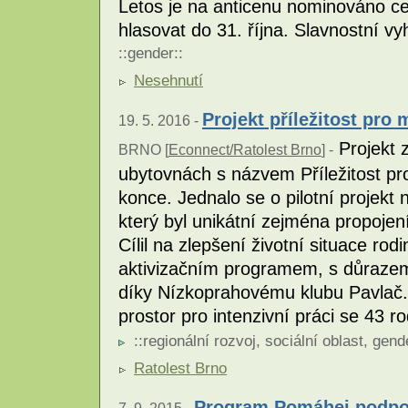
Letos je na anticenu nominováno c
hlasovat do 31. října. Slavnostní vy
::
gender
::
Nesehnutí
Projekt příležitost pro
19. 5. 2016 -
Projekt z
BRNO [
Econnect/Ratolest Brno
] -
ubytovnách s názvem Příležitost pr
konce. Jednalo se o pilotní projekt
který byl unikátní zejména propojen
Cílil na zlepšení životní situace ro
aktivizačním programem, s důrazem n
díky Nízkoprahovému klubu Pavlač. R
prostor pro intenzivní práci se 43 r
::
regionální rozvoj
,
sociální oblast
,
gend
Ratolest Brno
Program Pomáhej podpoří