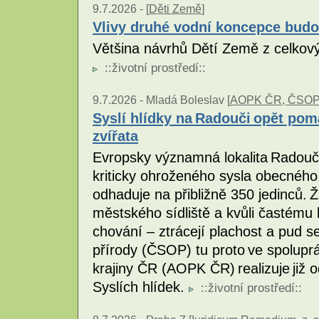
9.7.2026 -
[
Děti Země
]
Vlivy druhé vodní koncepce bud
Většina návrhů Dětí Země z celkový
::
životní prostředí
::
9.7.2026 -
Mladá Boleslav [
AOPK ČR, ČSO
Syslí hlídky na Radouči opět pomá
zvířata
Evropsky významná lokalita Radouč
kriticky ohroženého sysla obecného.
odhaduje na přibližně 350 jedinců. 
městského sídliště a kvůli častému 
chování – ztrácejí plachost a pud
přírody (ČSOP) tu proto ve spolupr
krajiny ČR (AOPK ČR) realizuje již o
Syslích hlídek.
::
životní prostředí
::