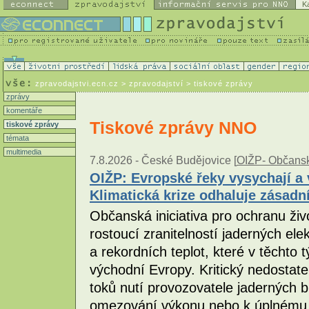
K
zpravodajstvi.ecn.cz
> zpravodajství > tiskové zprávy
zprávy
komentáře
Tiskové zprávy NNO
tiskové zprávy
témata
multimedia
7.8.2026 -
České Budějovice [
OIŽP- Občanská
OIŽP: Evropské řeky vysychají a 
Klimatická krize odhaluje zásadn
Občanská iniciativa pro ochranu živ
rostoucí zranitelností jaderných el
a rekordních teplot, které v těchto
východní Evropy. Kritický nedostat
toků nutí provozovatele jaderných 
omezování výkonu nebo k úplnému o