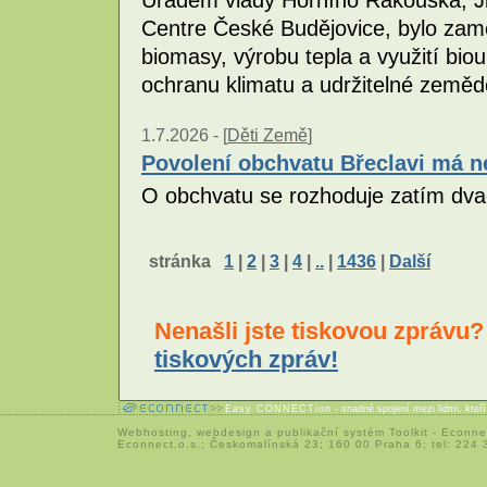
Centre České Budějovice, bylo zamě
biomasy, výrobu tepla a využití biou
ochranu klimatu a udržitelné zeměd
1.7.2026 -
[
Děti Země
]
Povolení obchvatu Břeclavi má ne
O obchvatu se rozhoduje zatím dvac
stránka
1
|
2
|
3
|
4
|
..
|
1436
|
Další
Nenašli jste tiskovou zprávu
tiskových zpráv!
Easy CONNECTion
- snadné spojení mezi lidmi, kteř
Webhosting
,
webdesign
a
publikační systém Toolkit
-
Econne
Econnect,o.s.; Českomalínská 23; 160 00 Praha 6; tel: 224