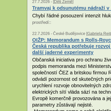
27.7.2026 -
[
Děti Země
]
Tramvaj k odsunutému nádraží v
Chybí řádné posouzení intenzit hlu
prostředí
::
22.7.2026 -
České Budějovice [
Gabriela Rei
OIŽP: Memorandum s Rolls-Royce 
Česká republika potřebuje rozvoj
další jaderné experimenty
Občanská iniciativa pro ochranu živ
podpis memoranda mezi Ministerst
společností ČEZ a britskou firmou 
odvádí pozornost od skutečných prio
urychlení rozvoje obnovitelných zd
elektrických sítí vláda sází na techn
Evropě komerčně provozována a jej
parametry zůstávají nejisté.