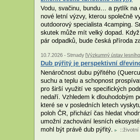
Vodu, svačinu, bundu… a pytlík na 
nové letní výzvy, kterou společně v
outdoorový specialista 4camping. S
skutek může mít velký dopad. Když
pár odpadků, bude česká příroda za
10.7.2026 -
Strnady [
Výzkumný ústav lesního h
Dub pýřitý je perspektivní dřevin
Nenáročnost dubu pýřitého (Quercu
suchu a teplu a schopnost prospívat
pro širší využití ve specifických p
nedaří. Vzhledem k dlouhodobým p
které se v posledních letech vyskyt
poloh ČR, přichází čas hledat vhodn
umožní zachování lesních ekosysté
mohl být právě dub pýřitý.
::
životní