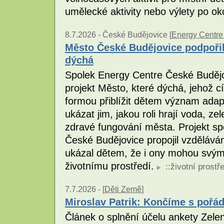
umělecké aktivity nebo výlety po ok
8.7.2026 -
České Budějovice [
Energy Centre
Město České Budějovice podpořil
dýchá
Spolek Energy Centre České Budějo
projekt Město, které dýchá, jehož cí
formou přiblížit dětem význam adap
ukázat jim, jakou roli hrají voda, zel
zdravé fungování města. Projekt s
České Budějovice propojil vzdělávání
ukázal dětem, že i ony mohou svým 
životnímu prostředí.
::
životní prostř
7.7.2026 -
[
Děti Země
]
Miroslav Patrik: Končíme s pořád
Článek o splnění účelu ankety Zelená