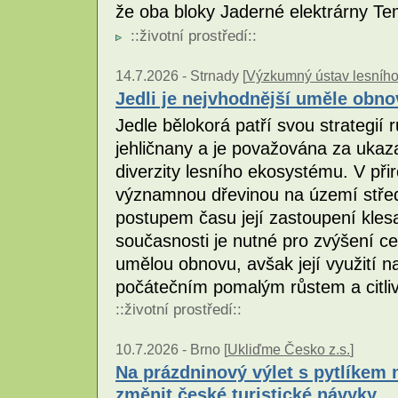
že oba bloky Jaderné elektrárny Te
::
životní prostředí
::
14.7.2026 -
Strnady [
Výzkumný ústav lesního h
Jedli je nejvhodnější uměle obno
Jedle bělokorá patří svou strategií
jehličnany a je považována za ukaza
diverzity lesního ekosystému. V při
významnou dřevinou na území střed
postupem času její zastoupení kles
současnosti je nutné pro zvýšení ce
umělou obnovu, avšak její využití na
počátečním pomalým růstem a citli
::
životní prostředí
::
10.7.2026 -
Brno [
Ukliďme Česko z.s.
]
Na prázdninový výlet s pytlíkem
změnit české turistické návyky