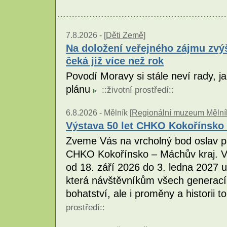
7.8.2026 -
[
Děti Země
]
Na doložení veřejného zájmu zvý
čeká již více než rok
Povodí Moravy si stále neví rady, j
plánu
::
životní prostředí
::
6.8.2026 -
Mělník [
Regionální muzeum Mělník
Výstava 50 let CHKO Kokořínsko 
Zveme Vás na vrcholný bod oslav pa
CHKO Kokořínsko – Máchův kraj. V
od 18. září 2026 do 3. ledna 2027 
která návštěvníkům všech generací př
bohatství, ale i proměny a historii 
prostředí
::