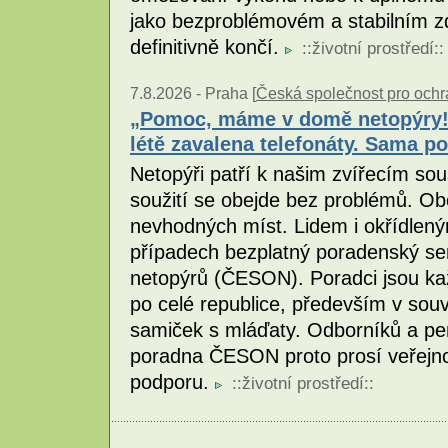
jako bezproblémovém a stabilním zd
definitivně končí.
::
životní prostředí
::
7.8.2026 -
Praha [
Česká společnost pro ochr
„Pomoc, máme v domě netopýry!
létě zavalena telefonáty. Sama p
Netopýři patří k našim zvířecím so
soužití se obejde bez problémů. Ob
nevhodných míst. Lidem i okřídle
případech bezplatný poradenský se
netopýrů (ČESON). Poradci jsou ka
po celé republice, především v souvi
samiček s mláďaty. Odborníků a pe
poradna ČESON proto prosí veřejnost
podporu.
::
životní prostředí
::