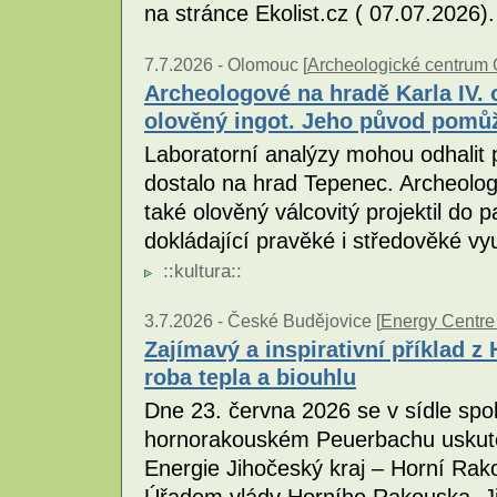
na stránce Ekolist.cz ( 07.07.2026)
7.7.2026 -
Olomouc [
Archeologické centrum
Archeologové na hradě Karla IV. o
olověný ingot. Jeho původ pomůž
Laboratorní analýzy mohou odhalit 
dostalo na hrad Tepenec. Archeolog
také olověný válcovitý projektil do 
dokládající pravěké i středověké vyu
::
kultura
::
3.7.2026 -
České Budějovice [
Energy Centre
Zajímavý a inspirativní příklad z
roba tepla a biouhlu
Dne 23. června 2026 se v sídle sp
hornorakouském Peuerbachu uskute
Energie Jihočeský kraj – Horní Rak
Úřadem vlády Horního Rakouska, J