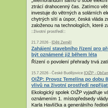
„Memorandum samo o sobě elektřin
ztrácí drahocenný čas. Zatímco vět
investuje do větrných a solárních e
chytrých sítí a úspor, česká vláda 
založenou na technologiích, které 
::
životní prostředí
::
21.7.2026 -
[
Děti Země
]
Zahájení stavebního řízení pro 
být oznámené již během léta
Řízení o povolení přehrady trvá z
15.7.2026 -
České Budějovice [
OIŽP - Občans
OIŽP: Provoz Temelína po dobu 8
vlivů na životní prostředí nepřija
Ekologický spolek OIŽP vyjadřuje v
oznámením 1. místopředsedy vlády 
Karla Havlíčka a generálního ředit