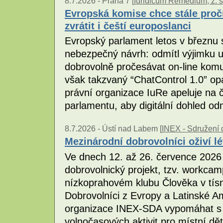
8.7.2026 -
Praha 7 [
Iuridicum Remedium, z. s
Evropská komise chce stále proč
zvrátit i čeští europoslanci
Evropský parlament letos v březnu
nebezpečný návrh: odmítl výjimku 
dobrovolně pročesávat on-line kom
však takzvaný “ChatControl 1.0” opa
právní organizace IuRe apeluje na
parlamentu, aby digitální dohled odm
8.7.2026 -
Ústí nad Labem [
INEX - Sdružení d
Mezinárodní dobrovolníci oživí l
Ve dnech 12. až 26. července 2026
dobrovolnický projekt, tzv. workc
nízkoprahovém klubu Člověka v tísni
Dobrovolníci z Evropy a Latinské A
organizace INEX-SDA vypomáhat s p
volnočasových aktivit pro místní děti