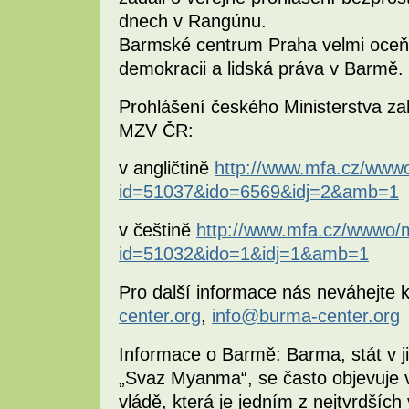
dnech v Rangúnu.
Barmské centrum Praha velmi oceňu
demokracii a lidská práva v Barmě.
Prohlášení českého Ministerstva za
MZV ČR:
v angličtině
http://www.mfa.cz/wwwo
id=51037&ido=6569&idj=2&amb=1
v češtině
http://www.mfa.cz/wwwo/m
id=51032&ido=1&idj=1&amb=1
Pro další informace nás neváhejte 
center.org
,
info@burma-center.org
Informace o Barmě: Barma, stát v ji
„Svaz Myanma“, se často objevuje v
vládě, která je jedním z nejtvrdšíc