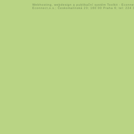
Webhosting
,
webdesign
a
publikační systém Toolkit
-
Econne
Econnect,o.s.; Českomalínská 23; 160 00 Praha 6; tel: 224