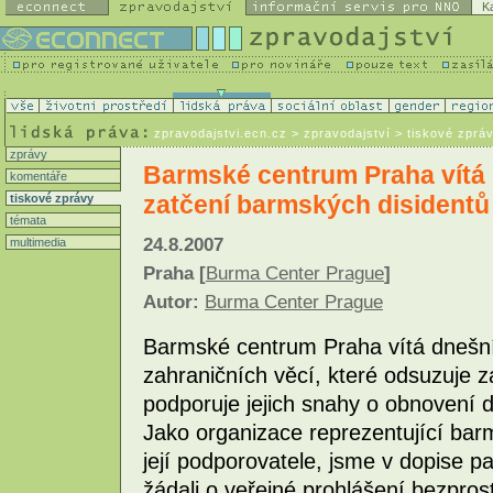
K
zpravodajstvi.ecn.cz
> zpravodajství > tiskové zprá
zprávy
Barmské centrum Praha vítá 
komentáře
zatčení barmských disidentů
tiskové zprávy
témata
24.8.2007
multimedia
Praha [
Burma Center Prague
]
Autor:
Burma Center Prague
Barmské centrum Praha vítá dnešní
zahraničních věcí, které odsuzuje z
podporuje jejich snahy o obnovení d
Jako organizace reprezentující bar
její podporovatele, jsme v dopise 
žádali o veřejné prohlášení bezpro