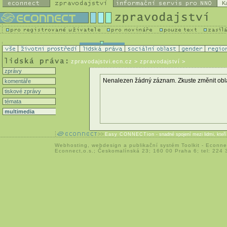
K
zpravodajstvi.ecn.cz
> zpravodajství >
zprávy
Nenalezen žádný záznam. Zkuste změnit oblast 
komentáře
tiskové zprávy
témata
multimedia
Easy CONNECTion
- snadné spojení mezi lidmi, kteř
Webhosting
,
webdesign
a
publikační systém Toolkit
-
Econne
Econnect,o.s.; Českomalínská 23; 160 00 Praha 6; tel: 224