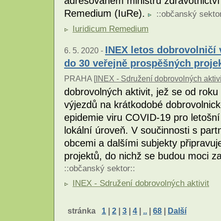
adresovaném ministru zdravotnictví
Remedium (IuRe).
::
občanský sekto
Iuridicum Remedium
INEX letos dobrovolničí 
6. 5. 2020 -
do 30 veřejně prospěšných proje
PRAHA [
INEX - Sdružení dobrovolných aktivi
dobrovolných aktivit, jež se od rok
výjezdů na krátkodobé dobrovolnick
epidemie viru COVID-19 pro letošní 
lokální úroveň. V součinnosti s par
obcemi a dalšími subjekty připravuj
projektů, do nichž se budou moci z
::
občanský sektor
::
INEX - Sdružení dobrovolných aktivit
stránka
1
|
2
|
3
|
4
|
..
|
68
|
Další