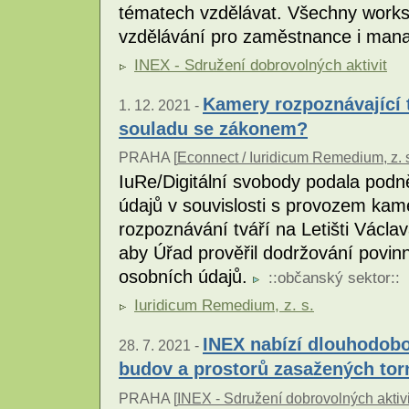
tématech vzdělávat. Všechny works
vzdělávání pro zaměstnance i man
INEX - Sdružení dobrovolných aktivit
Kamery rozpoznávající t
1. 12. 2021 -
souladu se zákonem?
PRAHA [
Econnect / Iuridicum Remedium, z. 
IuRe/Digitální svobody podala pod
údajů v souvislosti s provozem ka
rozpoznávání tváří na Letišti Václa
aby Úřad prověřil dodržování povin
osobních údajů.
::
občanský sektor
::
Iuridicum Remedium, z. s.
INEX nabízí dlouhodob
28. 7. 2021 -
budov a prostorů zasažených to
PRAHA [
INEX - Sdružení dobrovolných aktivi