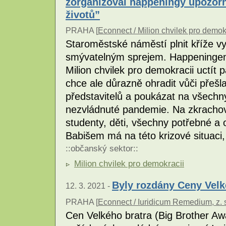
zorganizoval happeningy upozorň
životů”
PRAHA [
Econnect / Milion chvilek pro demok
Staroměstské náměstí plnit kříže 
smývatelným sprejem. Happeningem
Milion chvilek pro demokracii uctí
chce ale důrazně ohradit vůči přešl
představitelů a poukázat na všechn
nezvládnuté pandemie. Na zkrachova
studenty, děti, všechny potřebné a
Babišem má na této krizové situaci,
::
občanský sektor
::
Milion chvilek pro demokracii
Byly rozdány Ceny Velk
12. 3. 2021 -
PRAHA [
Econnect / Iuridicum Remedium, z. 
Cen Velkého bratra (Big Brother Awar