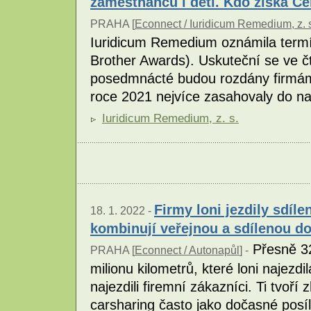
zaměstnanců i dětí. Kdo získá Ce
PRAHA [
Econnect / Iuridicum Remedium, z. 
Iuridicum Remedium oznámila termí
Brother Awards). Uskuteční se ve čt
posedmnácté budou rozdány firmám,
roce 2021 nejvíce zasahovaly do 
Iuridicum Remedium, z. s.
Firmy loni jezdily sdíle
18. 1. 2022 -
kombinují veřejnou a sdílenou d
Přesně 32
PRAHA [
Econnect / Autonapůl
] -
milionu kilometrů, které loni najezdi
najezdili firemní zákazníci. Ti tvoří
carsharing často jako dočasné posíle