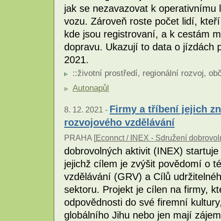
jak se nezavazovat k operativnímu 
vozu. Zároveň roste počet lidí, kteří
kde jsou registrovaní, a k cestám m
dopravu. Ukazují to data o jízdách
2021.
::
životní prostředí
,
regionální rozvoj
,
obč
Autonapůl
Firmy a tříbení jejich 
8. 12. 2021 -
rozvojového vzdělávání
PRAHA [
Econnct / INEX - Sdružení dobrovoln
dobrovolných aktivit (INEX) startuje
jejichž cílem je zvýšit povědomí o
vzdělávání (GRV) a Cílů udržitelné
sektoru. Projekt je cílen na firmy, 
odpovědnosti do své firemní kultury
globálního Jihu nebo jen mají záje