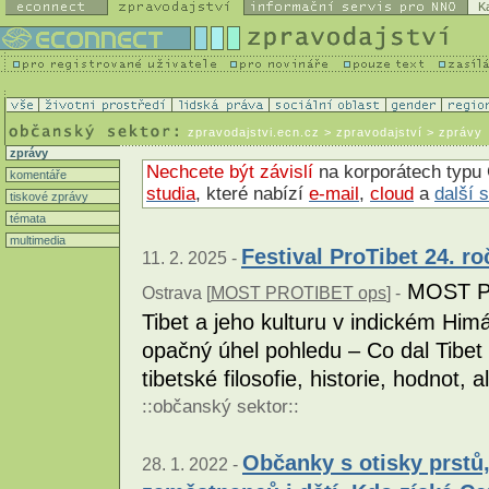
K
zpravodajstvi.ecn.cz
> zpravodajství > zprávy
zprávy
Nechcete být závislí
na korporátech typu 
komentáře
studia
, které nabízí
e-mail
,
cloud
a
další 
tiskové zprávy
témata
multimedia
Festival ProTibet 24. ro
11. 2. 2025 -
MOST PR
Ostrava [
MOST PROTIBET ops
] -
Tibet a jeho kulturu v indickém Himá
opačný úhel pohledu – Co dal Tibet
tibetské filosofie, historie, hodnot
::
občanský sektor
::
Občanky s otisky prstů,
28. 1. 2022 -