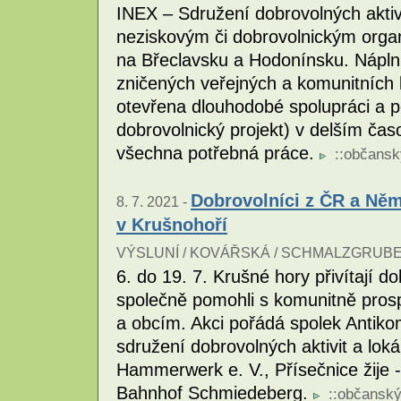
INEX – Sdružení dobrovolných aktiv
neziskovým či dobrovolnickým orga
na Břeclavsku a Hodonínsku. Nápln
zničených veřejných a komunitních 
otevřena dlouhodobé spolupráci a 
dobrovolnický projekt) v delším ča
všechna potřebná práce.
::
občansk
Dobrovolníci z ČR a Ně
8. 7. 2021 -
v Krušnohoří
VÝSLUNÍ / KOVÁŘSKÁ / SCHMALZGRUBE
6. do 19. 7. Krušné hory přivítají 
společně pomohli s komunitně pros
a obcím. Akci pořádá spolek Antiko
sdružení dobrovolných aktivit a lok
Hammerwerk e. V., Přísečnice žije -
Bahnhof Schmiedeberg.
::
občanský