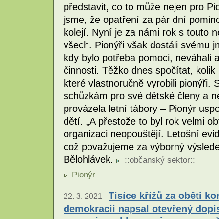
představit, co to může nejen pro P
jsme, že opatření za pár dní pomin
kolejí. Nyní je za námi rok s touto 
všech. Pionýři však dostáli svému j
kdy bylo potřeba pomoci, neváhali a
činnosti. Těžko dnes spočítat, kolik
které vlastnoručně vyrobili pionýři. S
schůzkám pro své dětské členy a ne
provázela letní tábory – Pionýr usp
dětí. „A přestože to byl rok velmi ob
organizaci neopouštějí. Letošní evi
což považujeme za výborný výsledek
Bělohlávek.
::
občanský sektor
::
Pionýr
Tisíce křížů za oběti ko
22. 3. 2021 -
demokracii napsal otevřený dopis