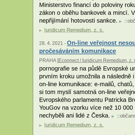
Ministerstvo financí do poloviny rok
zákon o oběhu bankovek a mincí. V
nepřijímání hotovosti sankce.
::
obč
Iuridicum Remedium, z. s.
On-line veřejnost neso
28. 4. 2021 -
pročesáváním komunikace
PRAHA [
Econnect / Iuridicum Remedium, z. 
pornografie se na půdě Evropské uni
prvním kroku umožnila a následně i
on-line komunikace: e-mailů, chatů,
si tom myslí samotná on-line veřejn
Evropského parlamentu Patricka Bre
YouGov na vzorku více než 10 000 
nechyběli ani lidé z Česka.
::
občans
Iuridicum Remedium, z. s.