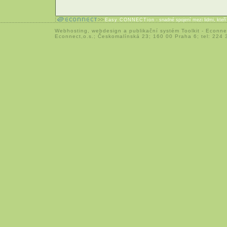
Easy CONNECTion
- snadné spojení mezi lidmi, kteř
Webhosting
,
webdesign
a
publikační systém Toolkit
-
Econne
Econnect,o.s.; Českomalínská 23; 160 00 Praha 6; tel: 224