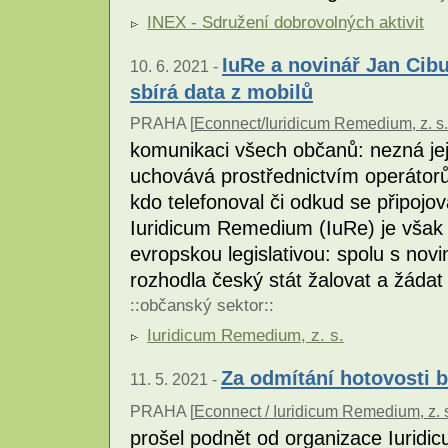
INEX - Sdružení dobrovolných aktivit
IuRe a novinář Jan Cibul
10. 6. 2021 -
sbírá data z mobilů
PRAHA [
Econnect/Iuridicum Remedium, z. s.
komunikaci všech občanů: nezná jej
uchovává prostřednictvím operátorů
kdo telefonoval či odkud se připojov
Iuridicum Remedium (IuRe) je však 
evropskou legislativou: spolu s no
rozhodla český stát žalovat a žádat
::
občanský sektor
::
Iuridicum Remedium, z. s.
Za odmítání hotovosti 
11. 5. 2021 -
PRAHA [
Econnect / Iuridicum Remedium, z. 
prošel podnět od organizace Iurid