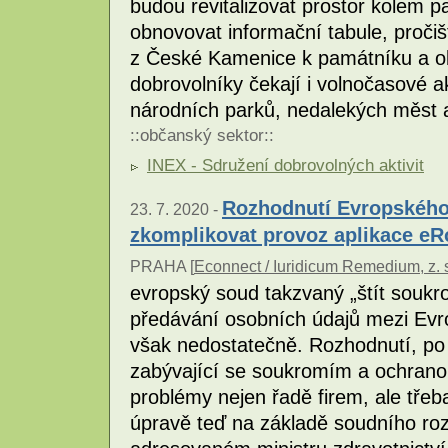
budou revitalizovat prostor kolem 
obnovovat informační tabule, pročiš
z České Kamenice k památníku a o
dobrovolníky čekají i volnočasové ak
národních parků, nedalekých měst a
::
občanský sektor
::
INEX - Sdružení dobrovolných aktivit
Rozhodnutí Evropského
23. 7. 2020 -
zkomplikovat provoz aplikace e
PRAHA [
Econnect / Iuridicum Remedium, z. 
evropský soud takzvaný „štít soukro
předávání osobních údajů mezi Evr
však nedostatečně. Rozhodnutí, po 
zabývající se soukromím a ochrano
problémy nejen řadě firem, ale třeba
úpravě teď na základě soudního ro