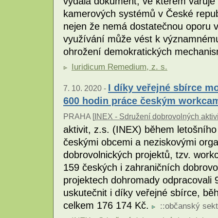
vydala dokument, ve kterém varuje 
kamerových systémů v České republi
nejen že nemá dostatečnou oporu v a
využívání může vést k významnému 
ohrožení demokratických mechani
Iuridicum Remedium, z. s.
I díky veřejné sbírce m
7. 10. 2020 -
600 hodin práce českým workc
PRAHA [
INEX - Sdružení dobrovolných aktivi
aktivit, z.s. (INEX) během letošního
českými obcemi a neziskovými org
dobrovolnických projektů, tzv. work
159 českých i zahraničních dobrovo
projektech dohromady odpracovali 9
uskutečnit i díky veřejné sbírce, bě
celkem 176 174 Kč.
::
občanský sekt