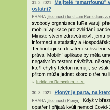
Majitelé “smartfounů” vy
31. 3. 2021 -
ostatní?
PRAHA [
Econnect / Iuridicum Remedium, z. 
svobody organizace IuRe varují před
mobilní aplikace pro zvládání pande
Ministerstvem zdravotnictví, jemu
informací a statistiky a Hospodářs
Technologické desatero schválené v
práva. Mobilní aplikace by měla um
negativním testem návštěvu některý
kteří chytrý telefon nemají, se však
přitom může jednat skoro o třetinu l
Iuridicum Remedium, z. s.
Pionýr je parta, na kter
30. 3. 2021 -
Když v březn
PRAHA [
Econnect / Pionýr
] -
opatření přijatá kvůli nemoci Covid-