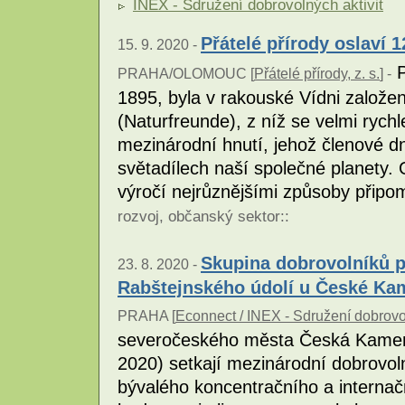
INEX - Sdružení dobrovolných aktivit
Přátelé přírody oslaví 1
15. 9. 2020 -
P
PRAHA/OLOMOUC [
Přátelé přírody, z. s.
] -
1895, byla v rakouské Vídni založen
(Naturfreunde), z níž se velmi rych
mezinárodní hnutí, jehož členové 
světadílech naší společné planety. O
výročí nejrůznějšími způsoby přip
rozvoj
,
občanský sektor
::
Skupina dobrovolníků př
23. 8. 2020 -
Rabštejnského údolí u České Ka
PRAHA [
Econnect / INEX - Sdružení dobrovol
severočeského města Česká Kamenic
2020) setkají mezinárodní dobrovolní
bývalého koncentračního a internač