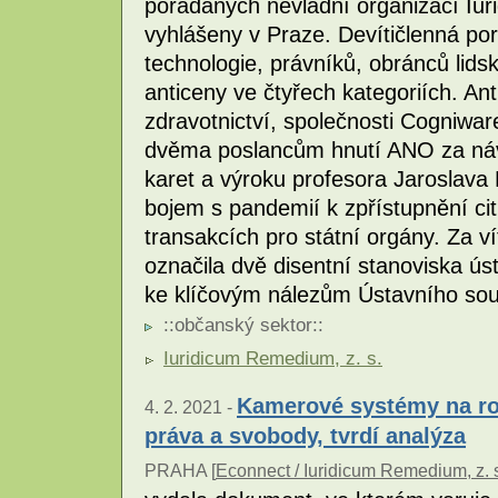
pořádaných nevládní organizací Iu
vyhlášeny v Praze. Devítičlenná po
technologie, právníků, obránců lids
anticeny ve čtyřech kategoriích. An
zdravotnictví, společnosti Cogniwar
dvěma poslancům hnutí ANO za náv
karet a výroku profesora Jaroslava F
bojem s pandemií k zpřístupnění cit
transakcích pro státní orgány. Za ví
označila dvě disentní stanoviska ú
ke klíčovým nálezům Ústavního sou
::
občanský sektor
::
Iuridicum Remedium, z. s.
Kamerové systémy na roz
4. 2. 2021 -
práva a svobody, tvrdí analýza
PRAHA [
Econnect / Iuridicum Remedium, z. 