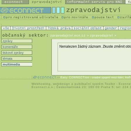
K
zpravodajstvi.ecn.cz
> zpravodajství >
zprávy
Nenalezen žádný záznam. Zkuste změnit oblast 
komentáře
tiskové zprávy
témata
multimedia
Easy CONNECTion
- snadné spojení mezi lidmi, kteř
Webhosting
,
webdesign
a
publikační systém Toolkit
-
Econne
Econnect,o.s.; Českomalínská 23; 160 00 Praha 6; tel: 224