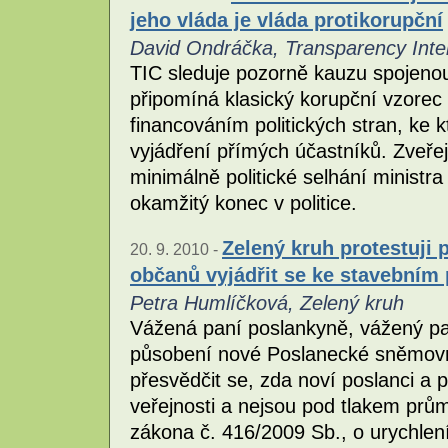
jeho vláda je vláda protikorupční
David Ondráčka, Transparency Inte
TIC sleduje pozorně kauzu spojeno
připomíná klasický korupční vzorec
financováním politických stran, ke 
vyjádření přímých účastníků. Zveřej
minimálně politické selhání ministr
okamžitý konec v politice.
Zelený kruh protestuji
20. 9. 2010 -
občanů vyjádřit se ke stavebním
Petra Humlíčková, Zelený kruh
Vážená paní poslankyně, vážený pan
působení nové Poslanecké sněmovn
přesvědčit se, zda noví poslanci a 
veřejnosti a nejsou pod tlakem prům
zákona č. 416/2009 Sb., o urychlení