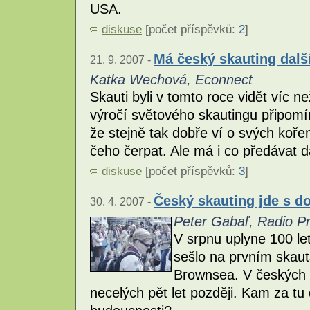
USA.
diskuse
[počet příspěvků:
2
]
Má český skauting dal
21. 9. 2007 -
Katka Wechová, Econnect
Skauti byli v tomto roce vidět víc n
výročí světového skautingu připomí
že stejně tak dobře ví o svých koře
čeho čerpat. Ale má i co předávat
diskuse
[počet příspěvků:
3
]
Český skauting jde s do
30. 4. 2007 -
Peter Gabaľ, Radio P
V srpnu uplyne 100 le
sešlo na prvním skau
Brownsea. V českých 
necelých pět let později. Kam za tu