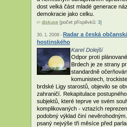
dost velká část mladé generace náz
demokracie jako celku.
diskuse
[počet příspěvků:
3
]
Radar a česká občanská
30. 1. 2008 -
hostinského
Karel Dolejší
Odpor proti plánovan
Brdech je ze strany p
standardně očerňován.
komunistech, trockiste
brdské Ligy starostů, objevilo se ob
zahraničí. Rekapitulace postupného
subjektů, které teprve ve svém sou
komplikovaných - vztazích reprezen
podobný výklad činí nevěrohodným. 
psaný nejvýše tři měsíce před par