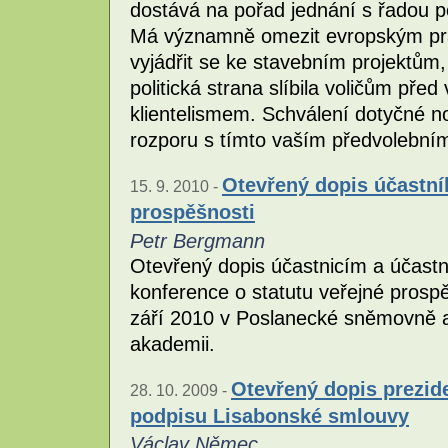
dostává na pořad jednání s řadou 
Má významně omezit evropským p
vyjádřit se ke stavebním projektům, 
politická strana slíbila voličům před
klientelismem. Schválení dotyčné n
rozporu s tímto vaším předvolebním
Otevřený dopis účastní
15. 9. 2010 -
prospěšnosti
Petr Bergmann
Otevřený dopis účastnicím a účast
konference o statutu veřejné prosp
září 2010 v Poslanecké sněmovně a
akademii.
Otevřený dopis prezide
28. 10. 2009 -
podpisu Lisabonské smlouvy
Václav Němec