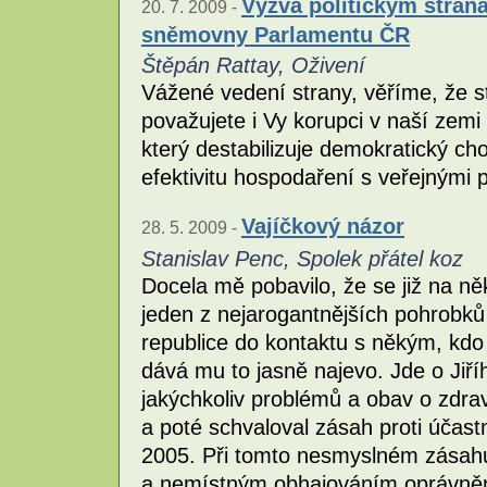
Výzva politickým stran
20. 7. 2009 -
sněmovny Parlamentu ČR
Štěpán Rattay, Oživení
Vážené vedení strany, věříme, že st
považujete i Vy korupci v naší zem
který destabilizuje demokratický c
efektivitu hospodaření s veřejnými 
Vajíčkový názor
28. 5. 2009 -
Stanislav Penc, Spolek přátel koz
Docela mě pobavilo, že se již na ně
jeden z nejarogantnějších pohrobků
republice do kontaktu s někým, kdo 
dává mu to jasně najevo. Jde o Jiř
jakýchkoliv problémů a obav o zdrav
a poté schvaloval zásah proti účas
2005. Při tomto nesmyslném zásahu
a nemístným obhajováním oprávněno