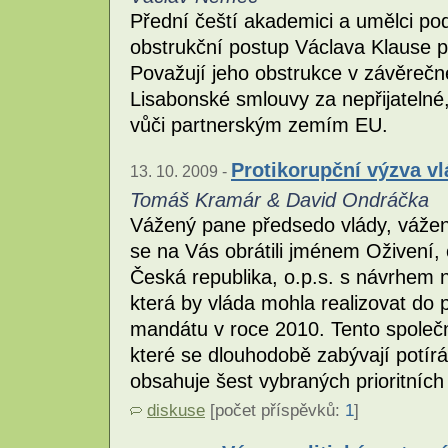
Přední čeští akademici a umělci pode
obstrukční postup Václava Klause př
Považují jeho obstrukce v závěrečné
Lisabonské smlouvy za nepřijatelné
vůči partnerským zemím EU.
Protikorupční výzva v
13. 10. 2009 -
Tomáš Kramár & David Ondráčka
Vážený pane předsedo vlády, vážen
se na Vás obrátili jménem Oživení, 
Česká republika, o.p.s. s návrhem n
která by vláda mohla realizovat d
mandátu v roce 2010. Tento společn
které se dlouhodobě zabývají potír
obsahuje šest vybraných prioritních 
diskuse
[počet příspěvků:
1
]