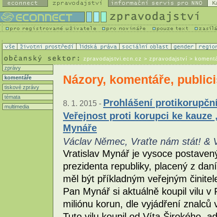
K
zpravodajstvi.ecn.cz
> zpravodajství > koment
zprávy
Názory, komentáře, publici
komentáře
tiskové zprávy
témata
Prohlášení protikorupční
8. 1. 2015 -
multimedia
Veřejnost proti korupci ke kauze 
Mynáře
Václav Němec, Vraťte nám stát! & Ve
Vratislav Mynář je vysoce postavený
prezidenta republiky, placený z dan
měl být příkladným veřejným činitel
Pan Mynář si aktuálně koupil vilu v
miliónu korun, dle vyjádření znalců 
Tuto vilu koupil od Víta Širokého, a