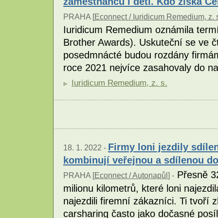
zaměstnanců i dětí. Kdo získá Ce
PRAHA [
Econnect / Iuridicum Remedium, z. 
Iuridicum Remedium oznámila termí
Brother Awards). Uskuteční se ve čt
posedmnácté budou rozdány firmám,
roce 2021 nejvíce zasahovaly do 
Iuridicum Remedium, z. s.
Firmy loni jezdily sdíle
18. 1. 2022 -
kombinují veřejnou a sdílenou d
Přesně 32
PRAHA [
Econnect / Autonapůl
] -
milionu kilometrů, které loni najezdi
najezdili firemní zákazníci. Ti tvoří
carsharing často jako dočasné posíle