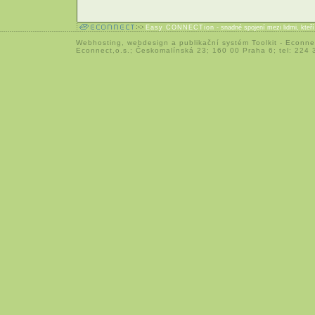
Easy CONNECTion
- snadné spojení mezi lidmi, kteř
Webhosting
,
webdesign
a
publikační systém Toolkit
-
Econne
Econnect,o.s.; Českomalínská 23; 160 00 Praha 6; tel: 224