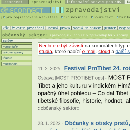
K
zpravodajstvi.ecn.cz
> zpravodajství > zprávy
zprávy
Nechcete být závislí
na korporátech typu 
komentáře
studia
, které nabízí
e-mail
,
cloud
a
další 
tiskové zprávy
témata
multimedia
Festival ProTibet 24. ro
11. 2. 2025 -
MOST PR
Ostrava [
MOST PROTIBET ops
] -
Tibet a jeho kulturu v indickém Himá
opačný úhel pohledu – Co dal Tibet
tibetské filosofie, historie, hodnot
::
občanský sektor
::
Občanky s otisky prstů,
28. 1. 2022 -