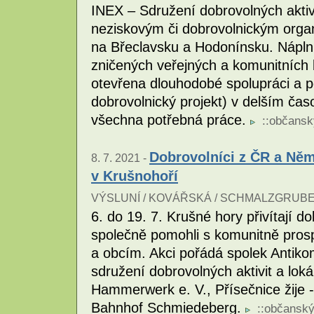
INEX – Sdružení dobrovolných aktiv
neziskovým či dobrovolnickým orga
na Břeclavsku a Hodonínsku. Nápln
zničených veřejných a komunitních 
otevřena dlouhodobé spolupráci a 
dobrovolnický projekt) v delším ča
všechna potřebná práce.
::
občansk
Dobrovolníci z ČR a Ně
8. 7. 2021 -
v Krušnohoří
VÝSLUNÍ / KOVÁŘSKÁ / SCHMALZGRUBE
6. do 19. 7. Krušné hory přivítají 
společně pomohli s komunitně pros
a obcím. Akci pořádá spolek Antiko
sdružení dobrovolných aktivit a lok
Hammerwerk e. V., Přísečnice žije -
Bahnhof Schmiedeberg.
::
občanský