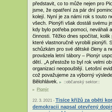
představit, co to může nejen pro P
jsme, že opatření za pár dní pomin
kolejí. Nyní je za námi rok s touto 
všech. Pionýři však dostáli svému j
kdy bylo potřeba pomoci, neváhali a
činnosti. Těžko dnes spočítat, kolik
které vlastnoručně vyrobili pionýři. S
schůzkám pro své dětské členy a ne
provázela letní tábory – Pionýr usp
dětí. „A přestože to byl rok velmi ob
organizaci neopouštějí. Letošní evi
což považujeme za výborný výsledek
Bělohlávek.
::
občanský sektor
::
Pionýr
Tisíce křížů za oběti ko
22. 3. 2021 -
demokracii napsal otevřený dopis