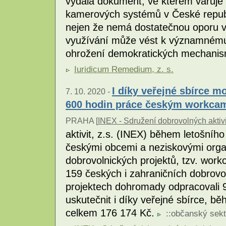
vydala dokument, ve kterém varuje 
kamerových systémů v České republi
nejen že nemá dostatečnou oporu v a
využívání může vést k významnému 
ohrožení demokratických mechani
Iuridicum Remedium, z. s.
I díky veřejné sbírce m
7. 10. 2020 -
600 hodin práce českým workc
PRAHA [
INEX - Sdružení dobrovolných aktivi
aktivit, z.s. (INEX) během letošního
českými obcemi a neziskovými org
dobrovolnických projektů, tzv. work
159 českých i zahraničních dobrovo
projektech dohromady odpracovali 9
uskutečnit i díky veřejné sbírce, bě
celkem 176 174 Kč.
::
občanský sekt