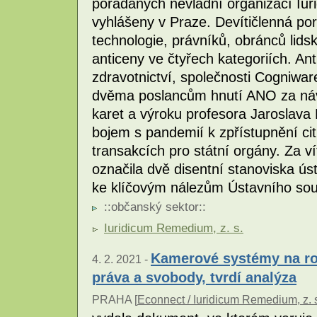
pořádaných nevládní organizací Iu
vyhlášeny v Praze. Devítičlenná po
technologie, právníků, obránců lids
anticeny ve čtyřech kategoriích. An
zdravotnictví, společnosti Cogniwar
dvěma poslancům hnutí ANO za náv
karet a výroku profesora Jaroslava F
bojem s pandemií k zpřístupnění cit
transakcích pro státní orgány. Za ví
označila dvě disentní stanoviska ú
ke klíčovým nálezům Ústavního sou
::
občanský sektor
::
Iuridicum Remedium, z. s.
Kamerové systémy na roz
4. 2. 2021 -
práva a svobody, tvrdí analýza
PRAHA [
Econnect / Iuridicum Remedium, z. 