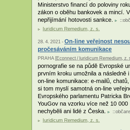
Ministerstvo financí do poloviny rok
zákon o oběhu bankovek a mincí. V
nepřijímání hotovosti sankce.
::
obč
Iuridicum Remedium, z. s.
On-line veřejnost neso
28. 4. 2021 -
pročesáváním komunikace
PRAHA [
Econnect / Iuridicum Remedium, z. 
pornografie se na půdě Evropské uni
prvním kroku umožnila a následně i
on-line komunikace: e-mailů, chatů,
si tom myslí samotná on-line veřejn
Evropského parlamentu Patricka Bre
YouGov na vzorku více než 10 000 
nechyběli ani lidé z Česka.
::
občans
Iuridicum Remedium, z. s.