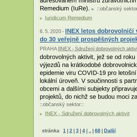
adresovaném ministru zdravotnictví
Remedium (IuRe).
::
občanský sekto
Iuridicum Remedium
INEX letos dobrovolničí 
6. 5. 2020 -
do 30 veřejně prospěšných proje
PRAHA [
INEX - Sdružení dobrovolných aktivi
dobrovolných aktivit, jež se od rok
výjezdů na krátkodobé dobrovolnick
epidemie viru COVID-19 pro letošní 
lokální úroveň. V součinnosti s par
obcemi a dalšími subjekty připravuj
projektů, do nichž se budou moci z
::
občanský sektor
::
INEX - Sdružení dobrovolných aktivit
stránka
1
|
2
|
3
|
4
|
..
|
68
|
Další