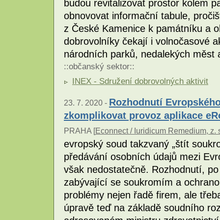
budou revitalizovat prostor kolem 
obnovovat informační tabule, pročiš
z České Kamenice k památníku a o
dobrovolníky čekají i volnočasové ak
národních parků, nedalekých měst a
::
občanský sektor
::
INEX - Sdružení dobrovolných aktivit
Rozhodnutí Evropského
23. 7. 2020 -
zkomplikovat provoz aplikace e
PRAHA [
Econnect / Iuridicum Remedium, z. 
evropský soud takzvaný „štít soukro
předávání osobních údajů mezi Evr
však nedostatečně. Rozhodnutí, po 
zabývající se soukromím a ochrano
problémy nejen řadě firem, ale třeba
úpravě teď na základě soudního ro