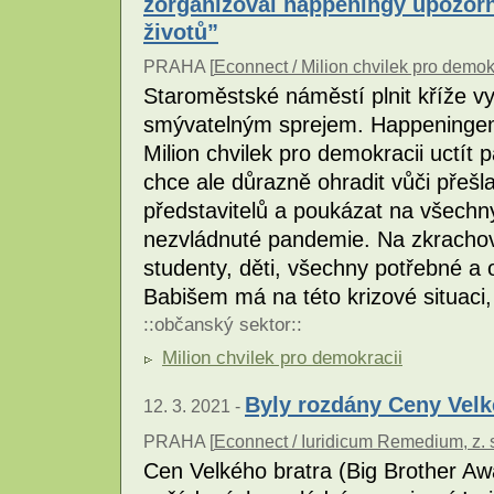
zorganizoval happeningy upozorň
životů”
PRAHA [
Econnect / Milion chvilek pro demok
Staroměstské náměstí plnit kříže 
smývatelným sprejem. Happeningem
Milion chvilek pro demokracii uctí
chce ale důrazně ohradit vůči přešl
představitelů a poukázat na všechn
nezvládnuté pandemie. Na zkrachova
studenty, děti, všechny potřebné a
Babišem má na této krizové situaci,
::
občanský sektor
::
Milion chvilek pro demokracii
Byly rozdány Ceny Velk
12. 3. 2021 -
PRAHA [
Econnect / Iuridicum Remedium, z. 
Cen Velkého bratra (Big Brother Awar