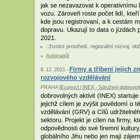
jak se nezavazovat k operativnímu 
vozu. Zároveň roste počet lidí, kteří
kde jsou registrovaní, a k cestám m
dopravu. Ukazují to data o jízdách
2021.
::
životní prostředí
,
regionální rozvoj
,
obč
Autonapůl
Firmy a tříbení jejich 
8. 12. 2021 -
rozvojového vzdělávání
PRAHA [
Econnct / INEX - Sdružení dobrovoln
dobrovolných aktivit (INEX) startuje
jejichž cílem je zvýšit povědomí o
vzdělávání (GRV) a Cílů udržitelné
sektoru. Projekt je cílen na firmy, 
odpovědnosti do své firemní kultury
globálního Jihu nebo jen mají záje