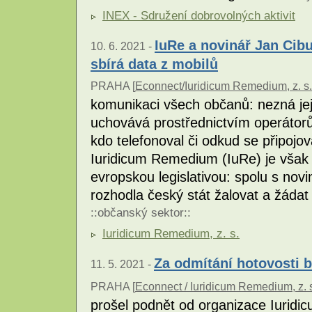
INEX - Sdružení dobrovolných aktivit
IuRe a novinář Jan Cibul
10. 6. 2021 -
sbírá data z mobilů
PRAHA [
Econnect/Iuridicum Remedium, z. s.
komunikaci všech občanů: nezná jej
uchovává prostřednictvím operátorů
kdo telefonoval či odkud se připojov
Iuridicum Remedium (IuRe) je však 
evropskou legislativou: spolu s no
rozhodla český stát žalovat a žádat
::
občanský sektor
::
Iuridicum Remedium, z. s.
Za odmítání hotovosti 
11. 5. 2021 -
PRAHA [
Econnect / Iuridicum Remedium, z. 
prošel podnět od organizace Iurid