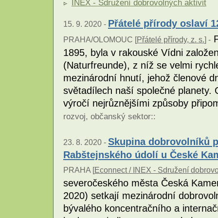
INEX - Sdružení dobrovolných aktivit
Přátelé přírody oslaví 1
15. 9. 2020 -
P
PRAHA/OLOMOUC [
Přátelé přírody, z. s.
] -
1895, byla v rakouské Vídni založen
(Naturfreunde), z níž se velmi rych
mezinárodní hnutí, jehož členové 
světadílech naší společné planety. O
výročí nejrůznějšími způsoby přip
rozvoj
,
občanský sektor
::
Skupina dobrovolníků př
23. 8. 2020 -
Rabštejnského údolí u České Ka
PRAHA [
Econnect / INEX - Sdružení dobrovol
severočeského města Česká Kamenic
2020) setkají mezinárodní dobrovolní
bývalého koncentračního a internač