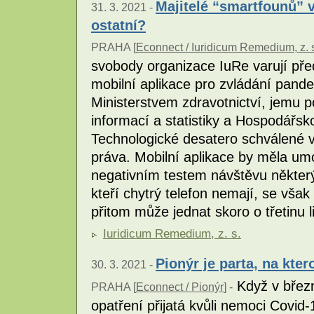
Majitelé “smartfounů” vy
31. 3. 2021 -
ostatní?
PRAHA [
Econnect / Iuridicum Remedium, z. 
svobody organizace IuRe varují před
mobilní aplikace pro zvládání pande
Ministerstvem zdravotnictví, jemu
informací a statistiky a Hospodářs
Technologické desatero schválené v
práva. Mobilní aplikace by měla um
negativním testem návštěvu některý
kteří chytrý telefon nemají, se však
přitom může jednat skoro o třetinu l
Iuridicum Remedium, z. s.
Pionýr je parta, na kter
30. 3. 2021 -
Když v březn
PRAHA [
Econnect / Pionýr
] -
opatření přijatá kvůli nemoci Covid-