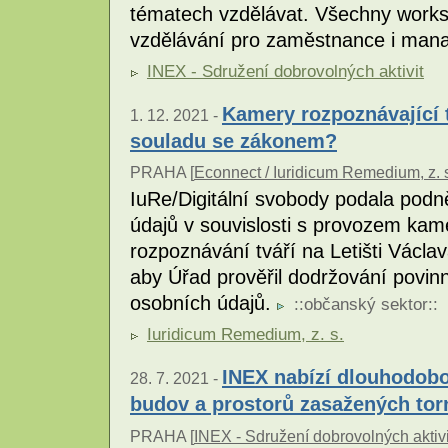
tématech vzdělávat. Všechny works
vzdělávání pro zaměstnance i man
INEX - Sdružení dobrovolných aktivit
Kamery rozpoznávající t
1. 12. 2021 -
souladu se zákonem?
PRAHA [
Econnect / Iuridicum Remedium, z. 
IuRe/Digitální svobody podala pod
údajů v souvislosti s provozem ka
rozpoznávání tváří na Letišti Václa
aby Úřad prověřil dodržování povin
osobních údajů.
::
občanský sektor
::
Iuridicum Remedium, z. s.
INEX nabízí dlouhodob
28. 7. 2021 -
budov a prostorů zasažených to
PRAHA [
INEX - Sdružení dobrovolných aktivi