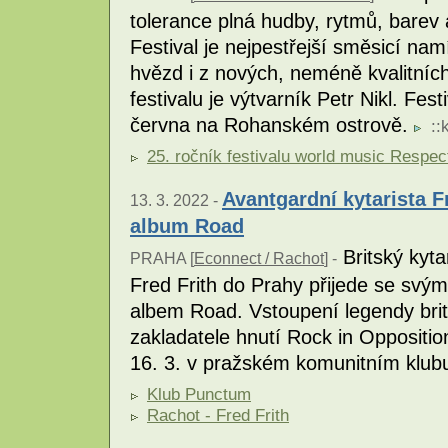
tolerance plná hudby, rytmů, barev 
Festival je nejpestřejší směsicí 
hvězd i z nových, neméně kvalitníc
festivalu je výtvarník Petr Nikl. Fes
června na Rohanském ostrově.
::
25. ročník festivalu world music Respec
Avantgardní kytarista F
13. 3. 2022 -
album Road
Britský kyta
PRAHA [
Econnect / Rachot
] -
Fred Frith do Prahy přijede se svým
albem Road. Vstoupení legendy bri
zakladatele hnutí Rock in Oppositio
16. 3. v pražském komunitním klu
Klub Punctum
Rachot - Fred Frith