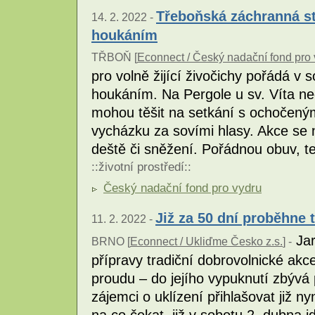
Třeboňská záchranná st
14. 2. 2022 -
houkáním
TŘBOŇ [
Econnect / Český nadační fond pro 
pro volně žijící živočichy pořádá v
houkáním. Na Pergole u sv. Víta ne
mohou těšit na setkání s ochočený
vycházku za sovími hlasy. Akce se 
deště či sněžení. Pořádnou obuv, t
::
životní prostředí
::
Český nadační fond pro vydru
Již za 50 dní proběhne t
11. 2. 2022 -
Jar
BRNO [
Econnect / Ukliďme Česko z.s.
] -
přípravy tradiční dobrovolnické ak
proudu – do jejího vypuknutí zbýv
zájemci o uklízení přihlašovat již 