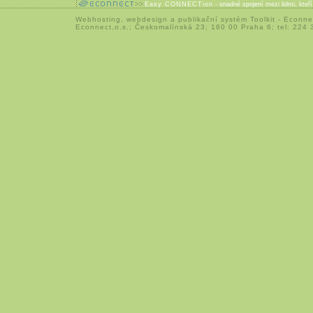
Easy CONNECTion
- snadné spojení mezi lidmi, kteř
Webhosting
,
webdesign
a
publikační systém Toolkit
-
Econne
Econnect,o.s.; Českomalínská 23; 160 00 Praha 6; tel: 224