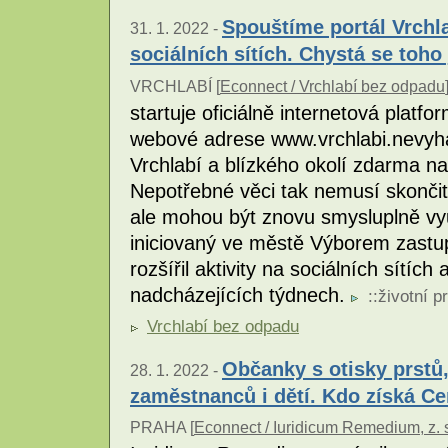
Spouštíme portál Vrchl
31. 1. 2022 -
sociálních sítích. Chystá se toho 
VRCHLABÍ [
Econnect / Vrchlabí bez odpadu
startuje oficiálně internetová plat
webové adrese www.vrchlabi.nevyh
Vrchlabí a blízkého okolí zdarma na
Nepotřebné věci tak nemusí skončit
ale mohou být znovu smysluplně vyu
iniciovaný ve městě Výborem zastupi
rozšířil aktivity na sociálních sítích 
nadcházejících týdnech.
::
životní p
Vrchlabí bez odpadu
Občanky s otisky prstů,
28. 1. 2022 -
zaměstnanců i dětí. Kdo získá Ce
PRAHA [
Econnect / Iuridicum Remedium, z. 