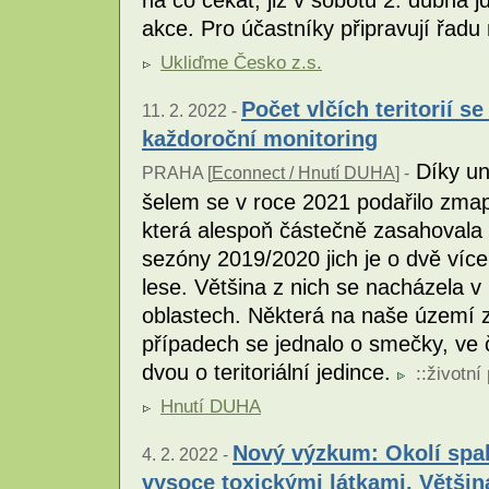
na co čekat, již v sobotu 2. dubna j
akce. Pro účastníky připravují řadu
Ukliďme Česko z.s.
Počet vlčích teritorií s
11. 2. 2022 -
každoroční monitoring
Díky un
PRAHA [
Econnect / Hnutí DUHA
] -
šelem se v roce 2021 podařilo zmapov
která alespoň částečně zasahovala
sezóny 2019/2020 jich je o dvě víc
lese. Většina z nich se nacházela v
oblastech. Některá na naše území 
případech se jednalo o smečky, ve č
dvou o teritoriální jedince.
::
životní
Hnutí DUHA
Nový výzkum: Okolí spa
4. 2. 2022 -
vysoce toxickými látkami. Většin