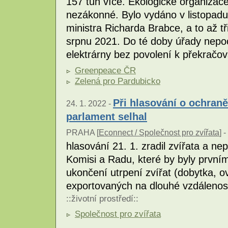
157 tun více. Ekologické organizace
nezákonné. Bylo vydáno v listopadu
ministra Richarda Brabce, a to až tř
srpnu 2021. Do té doby úřady nepoc
elektrárny bez povolení k překračov
Greenpeace ČR
Zelená pro Pardubicko
Při hlasování o ochran
24. 1. 2022 -
parlament selhal
PRAHA [
Econnect / Společnost pro zvířata
] -
hlasování 21. 1. zradil zvířata a n
Komisi a Radu, které by byly první
ukončení utrpení zvířat (dobytka, ov
exportovaných na dlouhé vzdáleno
::
životní prostředí
::
Společnost pro zvířata