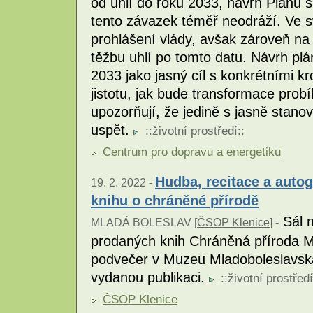
od uhlí do roku 2033, návrh Plánu 
tento závazek téměř neodráží. Ve sv
prohlášení vlády, avšak zároveň n
těžbu uhlí po tomto datu. Návrh plá
2033 jako jasný cíl s konkrétními kr
jistotu, jak bude transformace prob
upozorňují, že jedině s jasně sta
uspět.
::
životní prostředí
::
Centrum pro dopravu a energetiku
Hudba, recitace a auto
19. 2. 2022 -
knihu o chráněné přírodě
Sál n
MLADÁ BOLESLAV [
ČSOP Klenice
] -
prodaných knih Chráněná příroda Ml
podvečer v Muzeu Mladoboleslavska
vydanou publikaci.
::
životní prostředí
ČSOP Klenice