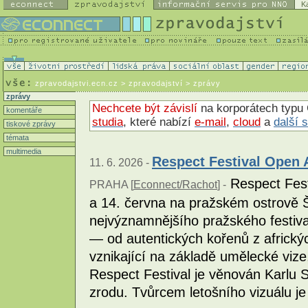
K
zpravodajstvi.ecn.cz
> zpravodajství > zprávy
zprávy
Nechcete být závislí
na korporátech typu 
komentáře
studia
, které nabízí
e-mail
,
cloud
a
další 
tiskové zprávy
témata
multimedia
Respect Festival Open A
11. 6. 2026 -
Respect Fest
PRAHA [
Econnect/Rachot
] -
a 14. června na pražském ostrově 
nejvýznamnějšího pražského festiva
— od autentických kořenů z africký
vznikající na základě umělecké vize,
Respect Festival je věnován Karlu S
zrodu. Tvůrcem letošního vizuálu je