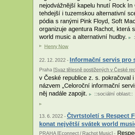
nejodvážnější kapelu hnutí Rock In 
tehdejší i tuzemskou alternativní s
pódia s ranými Pink Floyd, Soft Ma
organizuje agentura Rachot, která s
world music a alternativní hudby.
Henry Now
Informační servis pro 
22. 12. 2022 -
Praha [
Svaz tělesně postižených v České repu
v České republice z. s. pokračoval i
názvem „Celoroční informační servi
něj nadále zapojit.
::
sociální oblast
::
Čtvrtstoletí s Respect 
13. 6. 2022 -
konat největší svátek world musi
Respect
PRAHA [
Econnect / Rachot Music
] -