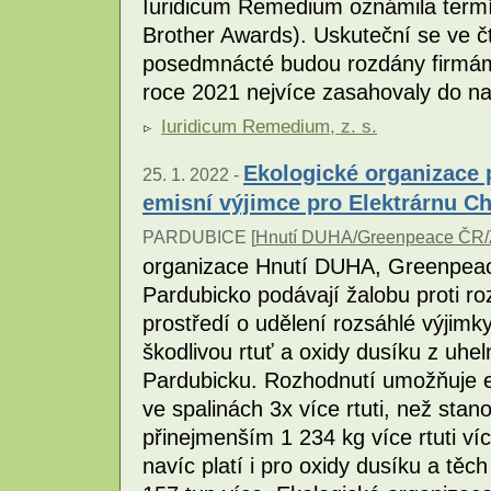
Iuridicum Remedium oznámila termí
Brother Awards). Uskuteční se ve čt
posedmnácté budou rozdány firmám,
roce 2021 nejvíce zasahovaly do 
Iuridicum Remedium, z. s.
Ekologické organizace 
25. 1. 2022 -
emisní výjimce pro Elektrárnu Ch
PARDUBICE [
Hnutí DUHA/Greenpeace ČR/Z
organizace Hnutí DUHA, Greenpeace
Pardubicko podávají žalobu proti ro
prostředí o udělení rozsáhlé výjimky
škodlivou rtuť a oxidy dusíku z uhel
Pardubicku. Rozhodnutí umožňuje el
ve spalinách 3x více rtuti, než stano
přinejmenším 1 234 kg více rtuti víc
navíc platí i pro oxidy dusíku a těc