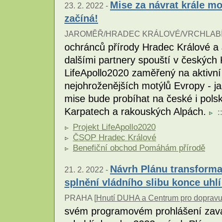
Mise za návrat krále m
23. 2. 2022 -
začíná!
JAROMĚŘ/HRADEC KRÁLOVÉ/VRCHLABÍ
ochránců přírody Hradec Králové a
dalšími partnery spouští v českých
LifeApollo2020 zaměřený na aktivní
nejohroženějších motýlů Evropy - j
mise bude probíhat na české i polsk
Karpatech a rakouských Alpách.
:
Projekt LifeApollo2020
ČSOP Hradec Králové
Benefiční obchod Pomáhám přírodě
Návrh Plánu transforma
21. 2. 2022 -
splnění vládního slibu konce uhlí
PRAHA [
Hnutí DUHA a Centrum pro dopravu
svém programovém prohlášení zavá