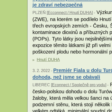
je zdraví nebezpečná
Výzkum
PLZEŇ [
Ecconnect / Hnutí DUHA
] -
(ZWE), na kterém se podílelo Hnutí 
třech evropských zemích - Česku, Š
kontaminace dioxinů a příbuzných p
(POPs). Tyto látky jsou nejsilnějš
expozice těmito látkami již při vel
poškození plodu nebo hormonální 
Hnutí DUHA
Premiér Fiala u dolu Tur
3. 2. 2022 -
dohoda, než jsme se obávali
P
LIBEREC [
Econnect / Společně pro vodu
] -
česko-polskou dohodu o dolu Turów
žaloby, která měla velkou šanci na
podzemní stěnu, která stojí několik
velkém odtéká, minimální soudní do