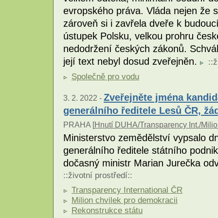
evropského práva. Vláda nejen že s
zároveň si i zavřela dveře k budou
ústupek Polsku, velkou prohru české
nedodržení českých zákonů. Schvál
její text nebyl dosud zveřejněn.
::
ž
Společně pro vodu
Zveřejněte jména kandid
3. 2. 2022 -
generálního ředitele Lesů ČR, žá
PRAHA [
Hnutí DUHA/Transparency Int./Milio
Ministerstvo zemědělství vypsalo d
generálního ředitele státního podni
dočasný ministr Marian Jurečka odv
::
životní prostředí
::
Transparency International ČR
Milion chvilek pro demokracii
Rekonstrukce státu