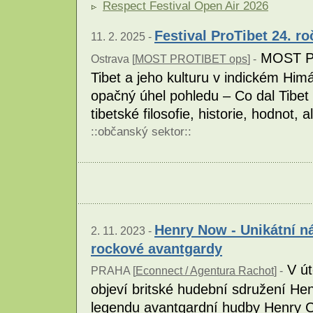
Respect Festival Open Air 2026
Festival ProTibet 24. ro
11. 2. 2025 -
MOST PR
Ostrava [
MOST PROTIBET ops
] -
Tibet a jeho kulturu v indickém Himá
opačný úhel pohledu – Co dal Tibet
tibetské filosofie, historie, hodnot
::
občanský sektor
::
Henry Now - Unikátní n
2. 11. 2023 -
rockové avantgardy
V út
PRAHA [
Econnect / Agentura Rachot
] -
objeví britské hudební sdružení He
legendu avantgardní hudby Henry C