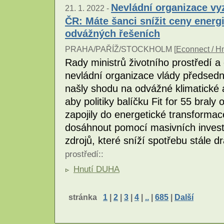
Nevládní organizace vy
21. 1. 2022 -
ČR: Máte šanci snížit ceny energi
odvážných řešeních
PRAHA/PAŘÍŽ/STOCKHOLM [
Econnect / H
Rady ministrů životního prostředí 
nevládní organizace vlády předsedn
našly shodu na odvážné klimatické a
aby politiky balíčku Fit for 55 braly
zapojily do energetické transformace
dosáhnout pomocí masivních investi
zdrojů, které sníží spotřebu stále dr
prostředí
::
Hnutí DUHA
stránka
1
|
2
|
3
|
4
|
..
|
685
|
Další