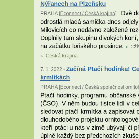
Nýřanech na Plzeňsku
Dvě do
PRAHA [
Econnect / Česká krajina
] -
odrostlá mladá samička dnes odjely
Milovicích do nedávno založené re
Doplnily tam skupinu divokých koní,
na začátku loňského prosince.
::
ži
Česká krajina
Začíná Ptačí hodinka! Ce
7. 1. 2022 -
krmítkách
PRAHA [
Econnect / Česká společnost ornito
Ptačí hodinky, programu občanské v
(ČSO). V něm budou tisíce lidí v c
sledovat ptačí krmítka a zapisovat
dlouhodobého projektu ornitologové v
kteří ptáci u nás v zimě ubývají či p
úplně každý bez předchozích zkuše