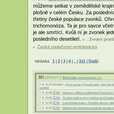
můžeme setkat v zemědělské krajině
plošně v celém Česku. Za posledních
třetiny české populace zvonků. Ohr
trichomonóza. Ta je pro savce včet
je ale smrtící. Kvůli ní je zvonek je
posledního desetiletí.
::
životní prost
Česká společnost ornitologická
stránka
1
|
2
|
3
|
4
|
..
|
311
|
Další
ZPRÁVY Z
EkoListu
(www.ekolist.cz)
7. 8. 14:24 [Ekolist]
-
Vývoj sucha v Povodí Labe: Více než
suchem
7. 8. 14:20 [
ČTK
]
-
Vedoucí s dětmi rozdělal pod Pravčickou
7. 8. 14:05 [
ČTK
]
-
Za úhyn raků a ryb v rybníce na Chrudi
7. 8. 11:34 [
ČTK
]
-
CzechGlobe bude s Povodím Moravy digitá
7. 8. 10:53 [
ČTK
]
-
Ministerstvo životního prostředí aktuali