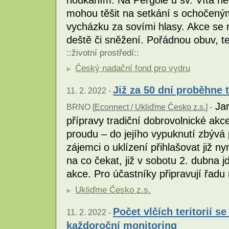
houkáním. Na Pergole u sv. Víta ne
mohou těšit na setkání s ochočený
vycházku za sovími hlasy. Akce se 
deště či sněžení. Pořádnou obuv, t
::
životní prostředí
::
Český nadační fond pro vydru
Již za 50 dní proběhne t
11. 2. 2022 -
Jar
BRNO [
Econnect / Ukliďme Česko z.s.
] -
přípravy tradiční dobrovolnické ak
proudu – do jejího vypuknutí zbýv
zájemci o uklízení přihlašovat již 
na co čekat, již v sobotu 2. dubna j
akce. Pro účastníky připravují řadu
Ukliďme Česko z.s.
Počet vlčích teritorií s
11. 2. 2022 -
každoroční monitoring