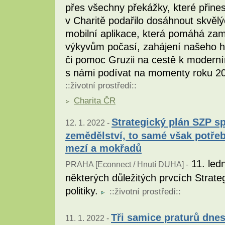
přes všechny překážky, které přine
v Charitě podařilo dosáhnout skvělý
mobilní aplikace, která pomáhá za
výkyvům počasí, zahájení našeho his
či pomoc Gruzii na cestě k moderní
s námi podívat na momenty roku 202
::
životní prostředí
::
Charita ČR
Strategický plán SZP s
12. 1. 2022 -
zemědělství, to samé však potře
mezí a mokřadů
11. ledn
PRAHA [
Econnect / Hnutí DUHA
] -
některých důležitých prvcích Strat
politiky.
::
životní prostředí
::
Tři samice praturů dnes
11. 1. 2022 -