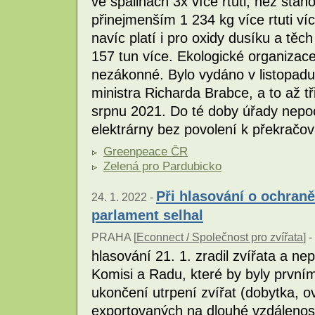
ve spalinách 3x více rtuti, než stano
přinejmenším 1 234 kg více rtuti víc
navíc platí i pro oxidy dusíku a těc
157 tun více. Ekologické organizace
nezákonné. Bylo vydáno v listopadu
ministra Richarda Brabce, a to až tř
srpnu 2021. Do té doby úřady nepoc
elektrárny bez povolení k překračov
Greenpeace ČR
Zelená pro Pardubicko
Při hlasování o ochran
24. 1. 2022 -
parlament selhal
PRAHA [
Econnect / Společnost pro zvířata
] -
hlasování 21. 1. zradil zvířata a n
Komisi a Radu, které by byly první
ukončení utrpení zvířat (dobytka, ov
exportovaných na dlouhé vzdáleno