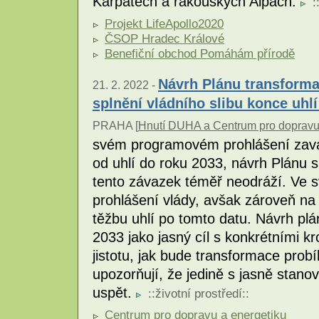
Karpatech a rakouských Alpách.
:
Projekt LifeApollo2020
ČSOP Hradec Králové
Benefiční obchod Pomáhám přírodě
Návrh Plánu transforma
21. 2. 2022 -
splnění vládního slibu konce uhlí
PRAHA [
Hnutí DUHA a Centrum pro dopravu
svém programovém prohlášení zavá
od uhlí do roku 2033, návrh Plánu 
tento závazek téměř neodráží. Ve sv
prohlášení vlády, avšak zároveň n
těžbu uhlí po tomto datu. Návrh plá
2033 jako jasný cíl s konkrétními kr
jistotu, jak bude transformace prob
upozorňují, že jedině s jasně sta
uspět.
::
životní prostředí
::
Centrum pro dopravu a energetiku