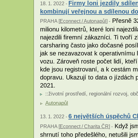
Firmy loni jezdily sdíle
18. 1. 2022 -
kombinují veřejnou a sdílenou d
Přesně 32
PRAHA [
Econnect / Autonapůl
] -
milionu kilometrů, které loni najezdi
najezdili firemní zákazníci. Ti tvoří
carsharing často jako dočasné posíle
jak se nezavazovat k operativnímu 
vozu. Zároveň roste počet lidí, kteří
kde jsou registrovaní, a k cestám m
dopravu. Ukazují to data o jízdách
2021.
::
životní prostředí
,
regionální rozvoj
,
obč
Autonapůl
6 největších úspěchů Ch
13. 1. 2022 -
Když jsm
PRAHA [
Econnect / Charita ČR
] -
shrnutí toho předešlého, netušili j