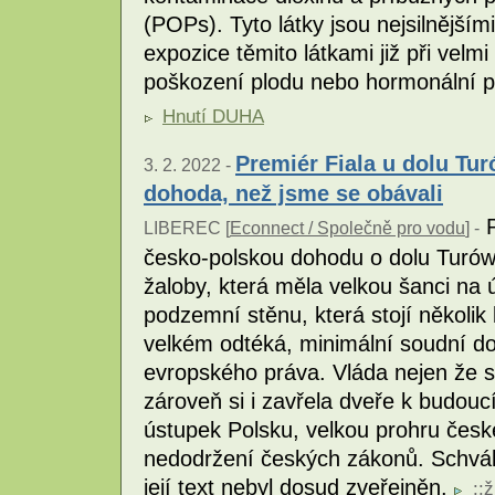
(POPs). Tyto látky jsou nejsilnějš
expozice těmito látkami již při vel
poškození plodu nebo hormonální 
Hnutí DUHA
Premiér Fiala u dolu Tur
3. 2. 2022 -
dohoda, než jsme se obávali
P
LIBEREC [
Econnect / Společně pro vodu
] -
česko-polskou dohodu o dolu Turów
žaloby, která měla velkou šanci na
podzemní stěnu, která stojí několik
velkém odtéká, minimální soudní do
evropského práva. Vláda nejen že s
zároveň si i zavřela dveře k budou
ústupek Polsku, velkou prohru české
nedodržení českých zákonů. Schvál
její text nebyl dosud zveřejněn.
::
ž