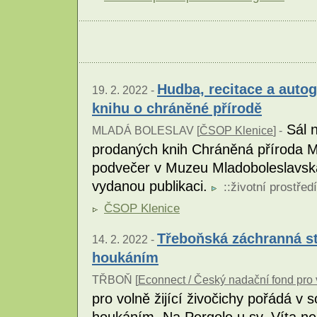
Hudba, recitace a auto
19. 2. 2022 -
knihu o chráněné přírodě
Sál n
MLADÁ BOLESLAV [
ČSOP Klenice
] -
prodaných knih Chráněná příroda Ml
podvečer v Muzeu Mladoboleslavska
vydanou publikaci.
::
životní prostředí
ČSOP Klenice
Třeboňská záchranná st
14. 2. 2022 -
houkáním
TŘBOŇ [
Econnect / Český nadační fond pro 
pro volně žijící živočichy pořádá v