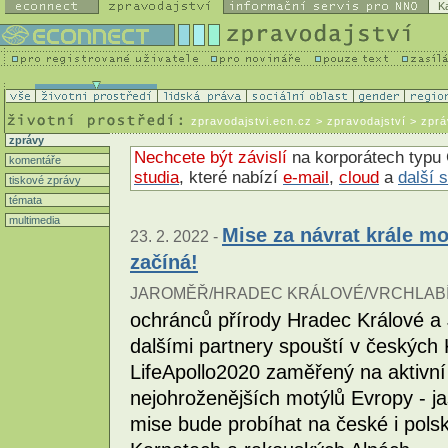
K
zpravodajstvi.ecn.cz
> zpravodajství > zpr
zprávy
Nechcete být závislí
na korporátech typu 
komentáře
studia
, které nabízí
e-mail
,
cloud
a
další 
tiskové zprávy
témata
multimedia
Mise za návrat krále m
23. 2. 2022 -
začíná!
JAROMĚŘ/HRADEC KRÁLOVÉ/VRCHLABÍ
ochránců přírody Hradec Králové a
dalšími partnery spouští v českých
LifeApollo2020 zaměřený na aktivní
nejohroženějších motýlů Evropy - j
mise bude probíhat na české i polsk