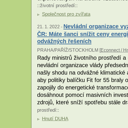
::
životní prostředí
::
Společnost pro zvířata
Nevládní organizace vy
21. 1. 2022 -
ČR: Máte šanci snížit ceny energi
odvážných řešeních
PRAHA/PAŘÍŽ/STOCKHOLM [
Econnect / H
Rady ministrů životního prostředí 
nevládní organizace vlády předsedn
našly shodu na odvážné klimatické a
aby politiky balíčku Fit for 55 braly
zapojily do energetické transformace
dosáhnout pomocí masivních investi
zdrojů, které sníží spotřebu stále dr
prostředí
::
Hnutí DUHA