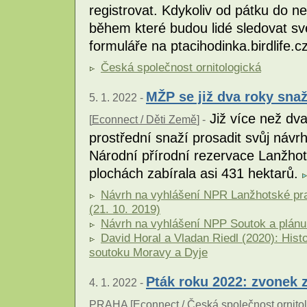
registrovat. Kdykoliv od pátku do ne
během které budou lidé sledovat sv
formuláře na ptacihodinka.birdlife.c
Česká společnost ornitologická
MŽP se již dva roky sna
5. 1. 2022 -
Již více než dva
[
Econnect / Děti Země
] -
prostřední snaží prosadit svůj návr
Národní přírodní rezervace Lanžhot
plochách zabírala asi 431 hektarů.
Návrh na vyhlášení NPR Lanžhotské pra
(21. 10. 2019)
Návrh na vyhlášení NPP Soutok a plánu 
David Horal a Vladan Riedl (2020): Hist
soutoku Moravy a Dyje
Pták roku 2022: zvonek 
4. 1. 2022 -
PRAHA [
Econnect / Česká společnost ornito