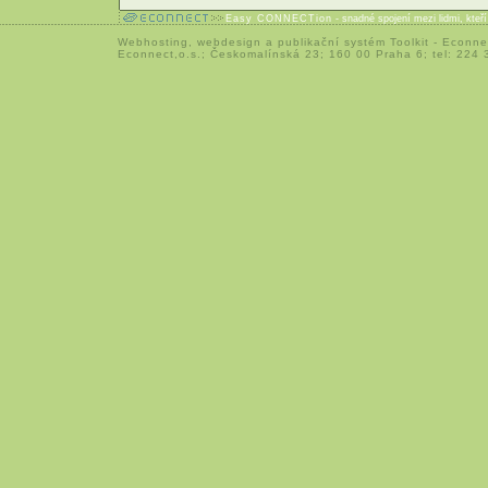
Easy CONNECTion
- snadné spojení mezi lidmi, kteř
Webhosting
,
webdesign
a
publikační systém Toolkit
-
Econne
Econnect,o.s.; Českomalínská 23; 160 00 Praha 6; tel: 224