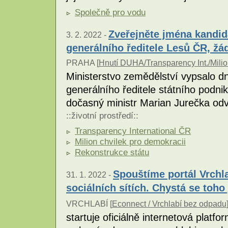
Společně pro vodu
Zveřejněte jména kandid
3. 2. 2022 -
generálního ředitele Lesů ČR, žá
PRAHA [
Hnutí DUHA/Transparency Int./Milio
Ministerstvo zemědělství vypsalo d
generálního ředitele státního podni
dočasný ministr Marian Jurečka odv
::
životní prostředí
::
Transparency International ČR
Milion chvilek pro demokracii
Rekonstrukce státu
Spouštíme portál Vrchl
31. 1. 2022 -
sociálních sítích. Chystá se toho 
VRCHLABÍ [
Econnect / Vrchlabí bez odpadu
startuje oficiálně internetová plat