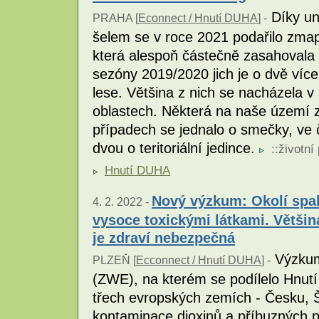
Díky un
PRAHA [
Econnect / Hnutí DUHA
] -
šelem se v roce 2021 podařilo zmapov
která alespoň částečně zasahovala
sezóny 2019/2020 jich je o dvě víc
lese. Většina z nich se nacházela v
oblastech. Některá na naše území 
případech se jednalo o smečky, ve č
dvou o teritoriální jedince.
::
životní
Hnutí DUHA
Nový výzkum: Okolí spa
4. 2. 2022 -
vysoce toxickými látkami. Většin
je zdraví nebezpečná
Výzkum
PLZEŇ [
Ecconnect / Hnutí DUHA
] -
(ZWE), na kterém se podílelo Hnutí 
třech evropských zemích - Česku, Š
kontaminace dioxinů a příbuzných p