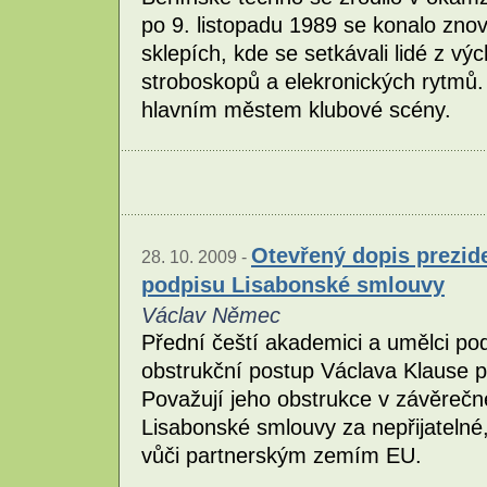
po 9. listopadu 1989 se konalo zn
sklepích, kde se setkávali lidé z vý
stroboskopů a elekronických rytmů. 
hlavním městem klubové scény.
Otevřený dopis prezide
28. 10. 2009 -
podpisu Lisabonské smlouvy
Václav Němec
Přední čeští akademici a umělci pode
obstrukční postup Václava Klause př
Považují jeho obstrukce v závěrečné
Lisabonské smlouvy za nepřijatelné
vůči partnerským zemím EU.