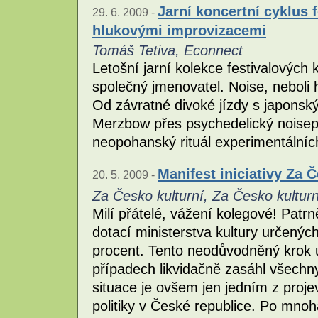
Jarní koncertní cyklus f
29. 6. 2009 -
hlukovými improvizacemi
Tomáš Tetiva, Econnect
Letošní jarní kolekce festivalových
společný jmenovatel. Noise, neboli
Od závratné divoké jízdy s japons
Merzbow přes psychedelický noisep
neopohanský rituál experimentálníc
Manifest iniciativy Za 
20. 5. 2009 -
Za Česko kulturní, Za Česko kulturn
Milí přátelé, vážení kolegové! Patrn
dotací ministerstva kultury určených
procent. Tento neodůvodněný krok u
případech likvidačně zasáhl všechny
situace je ovšem jen jedním z proje
politiky v České republice. Po mno