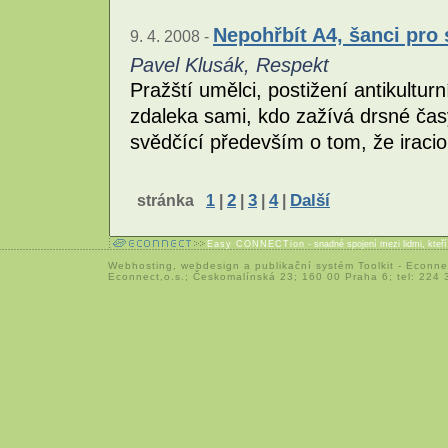
Nepohřbít A4, šanci pro
9. 4. 2008 -
Pavel Klusák, Respekt
Pražští umělci, postižení antikultur
zdaleka sami, kdo zažívá drsné časy
svědčící především o tom, že iracio
stránka
1
|
2
|
3
|
4
|
Další
Easy CONNECTion
- snadné spojení mezi lidmi, kteř
Webhosting
,
webdesign
a
publikační systém Toolkit
-
Econne
Econnect,o.s.; Českomalínská 23; 160 00 Praha 6; tel: 224