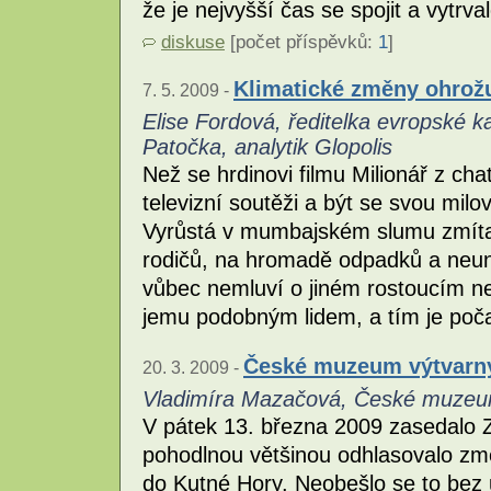
že je nejvyšší čas se spojit a vytrv
diskuse
[počet příspěvků:
1
]
Klimatické změny ohrožu
7. 5. 2009 -
Elise Fordová, ředitelka evropské k
Patočka, analytik Glopolis
Než se hrdinovi filmu Milionář z cha
televizní soutěži a být se svou mi
Vyrůstá v mumbajském slumu zmít
rodičů, na hromadě odpadků a neun
vůbec nemluví o jiném rostoucím ne
jemu podobným lidem, a tím je poča
České muzeum výtvarný
20. 3. 2009 -
Vladimíra Mazačová, České muzeu
V pátek 13. března 2009 zasedalo Z
pohodlnou většinou odhlasovalo zm
do Kutné Hory. Neobešlo se to bez 