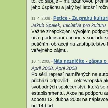
to, co slibuje – multižánrovou přehl
jeho úspěchu a jaký byl letošní ročn
Petice - Za prahu kultur
11. 4. 2008 -
Jakub Špalek, Iniciativa pro kulturu
Vážně znepokojeni vývojem podpory
níže podepsaní občané v souladu s
petičním obracejí na zastupitelstvo
veřejného zájmu.
Nás nezničíte - zápas 
10. 4. 2008 -
April 2008, April 2008
Po sérii represí namířených na aut
přichází odpověď – celoevropská ak
svobodných společenství, která se o
establishmentu. Akce na podporu a
sobotu 12. dubna 2008 na náplavc
od 14 hod.