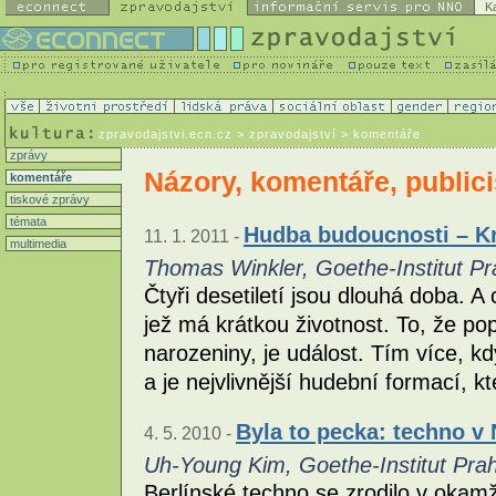
K
zpravodajstvi.ecn.cz
> zpravodajství > komentáře
zprávy
Názory, komentáře, publici
komentáře
tiskové zprávy
témata
Hudba budoucnosti – Kra
11. 1. 2011 -
multimedia
Thomas Winkler, Goethe-Institut Pr
Čtyři desetiletí jsou dlouhá doba. A
jež má krátkou životnost. To, že po
narozeniny, je událost. Tím více, k
a je nejvlivnější hudební formací, 
Byla to pecka: techno v
4. 5. 2010 -
Uh-Young Kim, Goethe-Institut Pra
Berlínské techno se zrodilo v okamž