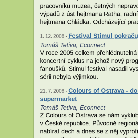
pracovníků muzea, četných nepravdi
výpadů z úst hejtmana Ratha, radní
hejtmana Chládka. Odcházející prac
Festival Stimul pokrač
1. 12. 2008 -
Tomáš Tetiva, Econnect
V roce 2005 celkem přehlédnutelná zá
koncertní cyklus na jehož nový prog
fanoušků. Stimul festival nasadil vy
sérii nebyla výjimkou.
Colours of Ostrava - d
21. 7. 2008 -
supermarket
Tomáš Tetiva, Econnect
Z Colours of Ostrava se nám vykluba
v České republice. Původně regionáln
nabírat dech a dnes se z něj vyprofi