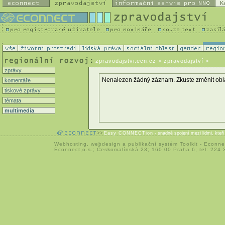
K
zpravodajstvi.ecn.cz
> zpravodajství >
zprávy
Nenalezen žádný záznam. Zkuste změnit oblast 
komentáře
tiskové zprávy
témata
multimedia
Easy CONNECTion
- snadné spojení mezi lidmi, kteř
Webhosting
,
webdesign
a
publikační systém Toolkit
-
Econne
Econnect,o.s.; Českomalínská 23; 160 00 Praha 6; tel: 224