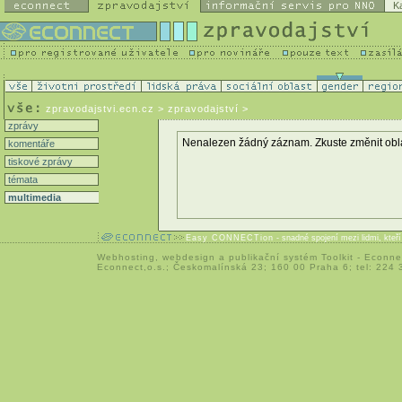
K
zpravodajstvi.ecn.cz
> zpravodajství >
zprávy
Nenalezen žádný záznam. Zkuste změnit oblast 
komentáře
tiskové zprávy
témata
multimedia
Easy CONNECTion
- snadné spojení mezi lidmi, kteř
Webhosting
,
webdesign
a
publikační systém Toolkit
-
Econne
Econnect,o.s.; Českomalínská 23; 160 00 Praha 6; tel: 224