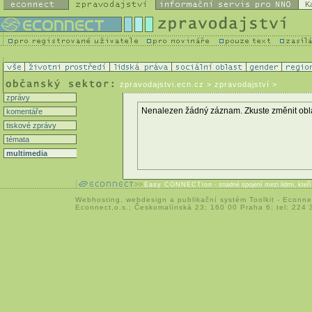
K
zpravodajstvi.ecn.cz
> zpravodajství >
zprávy
Nenalezen žádný záznam. Zkuste změnit oblast 
komentáře
tiskové zprávy
témata
multimedia
Easy CONNECTion
- snadné spojení mezi lidmi, kteř
Webhosting
,
webdesign
a
publikační systém Toolkit
-
Econne
Econnect,o.s.; Českomalínská 23; 160 00 Praha 6; tel: 224