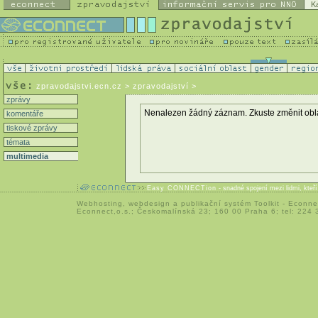
K
zpravodajstvi.ecn.cz
> zpravodajství >
zprávy
Nenalezen žádný záznam. Zkuste změnit oblast 
komentáře
tiskové zprávy
témata
multimedia
Easy CONNECTion
- snadné spojení mezi lidmi, kteř
Webhosting
,
webdesign
a
publikační systém Toolkit
-
Econne
Econnect,o.s.; Českomalínská 23; 160 00 Praha 6; tel: 224