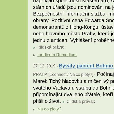
například společnosti Mastercard,
státních úřadů jsou nominováni na j
Bezpečnostní informační služba, min
obrany. Pozitivní cena Edwarda Sn
demonstrantů z Hong-Kongu, ústav
nebo hlavního města Prahy, která 
jednu z anticen. Vyhlášení proběhn
::
lidská práva
::
Iuridicum Remedium
Bývalý pacient Bohnic
27. 12. 2019 -
Počínaj
PRAHA [
Econnect / Na co ploty?
] -
Marek Tichý hladovku a mlčenlivý p
svatého Václava u vstupu do Bohnic
připomínající dva jeho přátele, kteří
přišli o život.
::
lidská práva
::
Na co ploty?