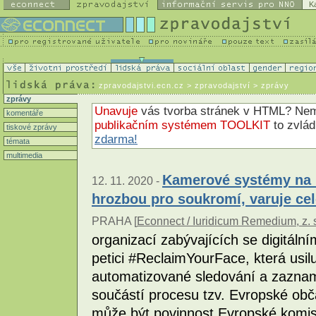
K
zpravodajstvi.ecn.cz
> zpravodajství > zprávy
zprávy
Unavuje
vás tvorba stránek v HTML? N
komentáře
publikačním systémem TOOLKIT
to zvlá
tiskové zprávy
zdarma!
témata
multimedia
Kamerové systémy na r
12. 11. 2020 -
hrozbou pro soukromí, varuje c
PRAHA [
Econnect / Iuridicum Remedium, z. 
organizací zabývajících se digitálním
petici #ReclaimYourFace, která usi
automatizované sledování a zaznam
součástí procesu tzv. Evropské obča
může být povinnost Evropské komi