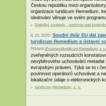
Českou republiku mezi organizátory 
organizace Iuridicum Remedium, kt
sledování věnuje ve svém programu
Digitální svobody - kontrola pod kontrol
Soudní dvůr EU dal zap
6. 10. 2020 -
Iuridicum Remedium a ústavní s
PRAHA [
Econnect/Iuridicum Remedium, z. s.
zveřejněných rozsudcích konstatova
nevýběrového uchovávání metadat o
evropským právem. Týká se to i čes
povinnost operátorů uchovávat a na
lokalizační údaje o elektronických 
Iuridicum Remedium, z. s.