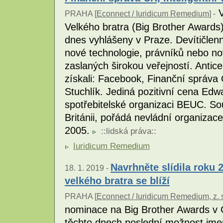
V
PRAHA [
Econnect / Iuridicum Remedium
] -
Velkého bratra (Big Brother Awards) -
dnes vyhlášeny v Praze. Devítičlen
nové technologie, právníků nebo no
zaslaných širokou veřejností. Antic
získali: Facebook, Finanční správa 
Stuchlík. Jediná pozitivní cena E
spotřebitelské organizaci BEUC. So
Británii, pořádá nevládní organizac
2005.
::
lidská práva
::
Iuridicum Remedium
Navrhněte slídila roku 
18. 1. 2019 -
velkého bratra se blíží
PRAHA [
Econnect / Iuridicum Remedium, z. 
nominace na Big Brother Awards v 
těchto dnech poslední možnost jmen