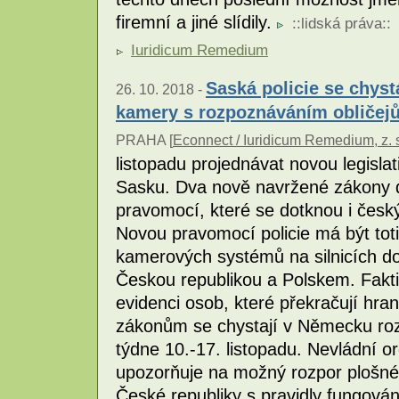
firemní a jiné slídily.
::
lidská práva
::
Iuridicum Remedium
Saská policie se chyst
26. 10. 2018 -
kamery s rozpoznáváním obličej
PRAHA [
Econnect / Iuridicum Remedium, z. 
listopadu projednávat novou legislati
Sasku. Dva nově navržené zákony dá
pravomocí, které se dotknou i česk
Novou pravomocí policie má být totiž
kamerových systémů na silnicích do
Českou republikou a Polskem. Fakti
evidenci osob, které překračují hr
zákonům se chystají v Německu ro
týdne 10.-17. listopadu. Nevládní 
upozorňuje na možný rozpor plošnéh
České republiky s pravidly fungov