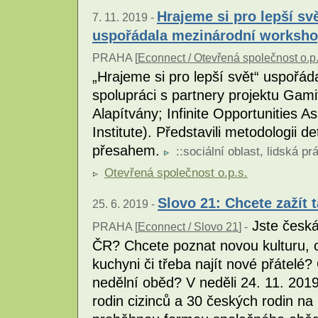
Hrajeme si pro lepší sv
7. 11. 2019 -
uspořádala mezinárodní worksh
PRAHA [
Econnect / Otevřená společnost o.p.
„Hrajeme si pro lepší svět“ uspořá
spolupráci s partnery projektu Gami
Alapítvány; Infinite Opportunities 
Institute). Představili metodologii 
přesahem.
::
sociální oblast
,
lidská pr
Otevřená společnost o.p.s.
Slovo 21: Chcete zažít 
25. 6. 2019 -
Jste česká 
PRAHA [
Econnect / Slovo 21
] -
ČR? Chcete poznat novou kulturu, 
kuchyni či třeba najít nové přátelé?
nedělní oběd? V neděli 24. 11. 201
rodin cizinců a 30 českých rodin na