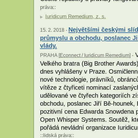
práva
::
Iuridicum Remedium, z. s.
Největšími českými slíd
15. 2. 2018 -
průmyslu a obchodu, poslanec Ji
vlády.
V
PRAHA [
Econnect / Iuridicum Remedium
] -
Velkého bratra (Big Brother Awards) -
dnes vyhlášeny v Praze. Osmičlenn
nové technologie, právníků, obránců
vítěze z čtyřiceti nominací zaslanýc
udělované ve čtyřech kategoriích zí
obchodu, poslanec Jiří Bě-hounek, 
pozitivní cena Edwarda Snowdena p
Open Whisper Systems. Soutěž, kter
pořádá nevládní organizace Iuridi
::
lidská práva
::