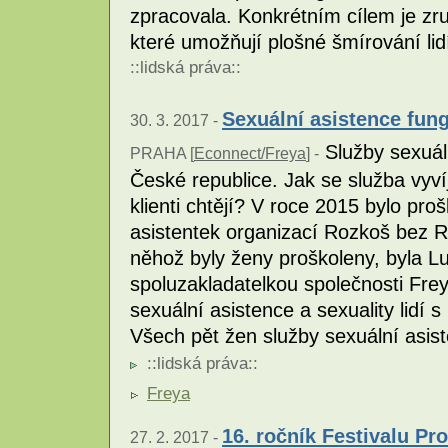
zpracovala. Konkrétním cílem je zr
které umožňují plošné šmírování li
::
lidská práva
::
Sexuální asistence fung
30. 3. 2017 -
Služby sexuáln
PRAHA [
Econnect/Freya
] -
České republice. Jak se služba vyví
klienti chtějí? V roce 2015 bylo pro
asistentek organizací Rozkoš bez Riz
něhož byly ženy proškoleny, byla Lu
spoluzakladatelkou společnosti Frey
sexuální asistence a sexuality lidí 
Všech pět žen služby sexuální asist
::
lidská práva
::
Freya
16. ročník Festivalu Pr
27. 2. 2017 -