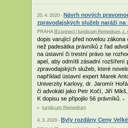
Návrh nových pravomocí
20. 4. 2020 -
zpravodajských služeb naráží na
PRAHA [
Econnect / Iuridicum Remedium, z. 
dopis varující před novelou zákona o
než padesátka právníků z řad advo
na ústavní či trestní právo se rozh
apel, aby odmítli zásadní rozšíření 
zpravodajských služeb, které novela
například ústavní expert Marek Anto
Univerzity Karlovy, dr. Jaromír Hoř
či advokáti jako Petr Kočí, Jiří Mik
K dopisu se připojilo 56 právníků.
Iuridicum Remedium
Byly rozdány Ceny Velké
4. 3. 2020 -