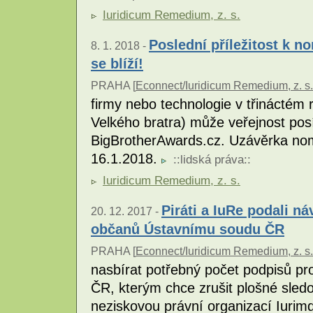
Iuridicum Remedium, z. s.
Poslední příležitost k n
8. 1. 2018 -
se blíží!
PRAHA [
Econnect/Iuridicum Remedium, z. s.
firmy nebo technologie v třináctém
Velkého bratra) může veřejnost pos
BigBrotherAwards.cz. Uzávěrka nomi
16.1.2018.
::
lidská práva
::
Iuridicum Remedium, z. s.
Piráti a IuRe podali n
20. 12. 2017 -
občanů Ústavnímu soudu ČR
PRAHA [
Econnect/Iuridicum Remedium, z. s.
nasbírat potřebný počet podpisů p
ČR, kterým chce zrušit plošné sledov
neziskovou právní organizací Iuri