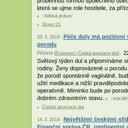
proběhnou formou společného oběda
která se ujme role hostitele, za přít
::
lidská práva
::
Slovo 21
Péče duly má pozitivní 
20. 3. 2019 -
porodu
22
PRAHA [
Econnect / Česká asociace dul
] -
Světový týden dul a připomínáme si
rodiny. Ženy doprovázené u porodu
že porodí spontánně vaginálně, bud
užití medikace a nižší pravděpodo
operativně. Miminko bude po porod
dobrém zdravotním stavu.
::
sociáln
Česká asociace dul
Největšími českými slíd
14. 2. 2019 -
Finanční správa ČR, inteligentní 