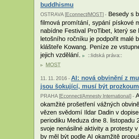
buddhismu
Besedy s b
OSTRAVA [
Econnect/MOST
] -
filmová promítání, sypání pískové 
nabídne Festival ProTibet, který s
letošního ročníku je podpořit malé b
klášteře Kowang. Peníze ze vstupné
jejich vzdělání.
::
lidská práva
::
MOST
AI: nová obvinění z m
11. 11. 2016 -
jsou šokující, musí být prozkou
A
PRAHA [
Econnect/Amnesty International
] -
okamžité prošetření vážných obvině
vězen svědomí Ildar Dadin v dopis
periodiku Meduza dne 8. listopadu 
svoje nenásilné aktivity a protesty
by měl být podle AI okamžitě propu