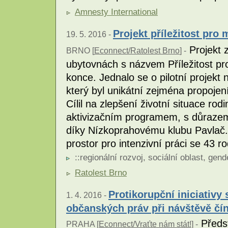
Amnesty International
Projekt příležitost pro
19. 5. 2016 -
Projekt z
BRNO [
Econnect/Ratolest Brno
] -
ubytovnách s názvem Příležitost pr
konce. Jednalo se o pilotní projekt
který byl unikátní zejména propojen
Cílil na zlepšení životní situace ro
aktivizačním programem, s důrazem n
díky Nízkoprahovému klubu Pavlač. R
prostor pro intenzivní práci se 43 r
::
regionální rozvoj
,
sociální oblast
,
gend
Ratolest Brno
Protikorupční iniciativy
1. 4. 2016 -
občanských práv při návštěvě čí
Předst
PRAHA [
Econnect/Vraťte nám stát!
] -