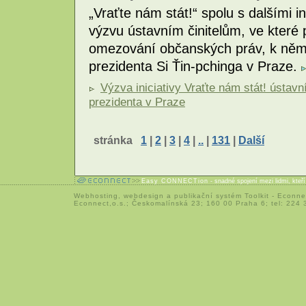
„Vraťte nám stát!“ spolu s dalšími i
výzvu ústavním činitelům, ve které 
omezování občanských práv, k němu
prezidenta Si Ťin-pchinga v Praze.
Výzva iniciativy Vraťte nám stát! ústav
prezidenta v Praze
stránka
1
|
2
|
3
|
4
|
..
|
131
|
Další
Easy CONNECTion
- snadné spojení mezi lidmi, kteř
Webhosting
,
webdesign
a
publikační systém Toolkit
-
Econne
Econnect,o.s.; Českomalínská 23; 160 00 Praha 6; tel: 224