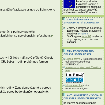
finančně podpořila
Evropská komise a
Ministerstvo životního
lem svatého Václava u vstupu do Bohnického
prostředí. Za obsah odpovídá
občanské sdružení Econnect.
ZASÍLÁNÍ NOVINEK ZE
ZPRAVODAJSTVÍ ECONNECTU
Zprávy a informace ze stránek
Econnectu můžete pravidelně
lupráci s partnery projektu
dostávat
e-mailem
.
etektivních her se společenským přesahem.
Stačí vyplnit
formulář
- vyberte
si typ zpráv, téma a interval
zasílání.
TIPY ECONNECTU PRO
OBLAST LIDSKÁ PRÁVA
uchyni či třeba najít nové přátelé? Chcete
Lidská práva
v katalogu odkazů
elé ČR. Setkání rodin proběhnou formou
občanské společnosti
KORMIDLO.cz
Infoservis společnosti Člověk v
tísni
Migrace on line
- vše o
ejich rodiny. Ženy doprovázené u porodu
mezinárodní migraci
ost, že porod bude ukončen operativně.
AKTUÁLNÍ PETICE V SOCIÁLNÍ
OBLASTI A LIDSKÝCH PRÁVECH
ke kterým se můžete připojit