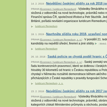
Největšími českými slídily za rok 2018 j
14. 2. 2019 -
Výsledky čtrnáctého ro
PRAHA [
Econnect / Iuridicum Remedium
] -
složená z odborníků na nové technologie, právníků nebo no
Finanční správa ČR, společnost iRobot a Petr Stuchlík. J
Británii, pořádá nevládní organizace Iuridicum Remedium 
Iuridicum Remedium
Navrhněte slídila roku 2018, uzavření no
18. 1. 2019 -
V pondělí 21. led
PRAHA [
Econnect / Iuridicum Remedium, z. s.
] -
kandidáty na největší úřední, firemní a jiné slídily.
::
lidská
Iuridicum Remedium
Saská policie se chystá podél hranic s
26. 10. 2018 -
Saský zemský sněm
PRAHA [
Econnect / Iuridicum Remedium, z. s.
] -
řadu kontroverzních pravomocí, které se dotknou i českých
hloubky 30 kilometrů od hranic s Českou republikou a Pol
chystají v Německu rozsáhlé demonstrace během akčního 
přicházejících z České republiky s pravidly fungování Sc
Iuridicum Remedium, z. s.
Největšími českými slídily za rok 2017 
15. 2. 2018 -
Výsledky třináctého ro
PRAHA [
Econnect / Iuridicum Remedium
] -
složená z odborníků na nové technologie, právníků, obránců
kategoriích získali Ministerstvo průmyslu a obchodu, pos