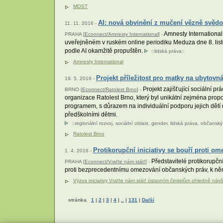
MOST
AI: nová obvinění z mučení vězně svědo
11. 11. 2016 -
Amnesty International
PRAHA [
Econnect/Amnesty International
] -
uveřejněném v ruském online periodiku Meduza dne 8. listo
podle AI okamžitě propuštěn.
::
lidská práva
::
Amnesty International
Projekt příležitost pro matky na ubytovn
19. 5. 2016 -
Projekt zajišťující sociální p
BRNO [
Econnect/Ratolest Brno
] -
organizace Ratolest Brno, který byl unikátní zejména propo
programem, s důrazem na individuální podporu jejich dětí dí
předškolními dětmi.
::
regionální rozvoj
,
sociální oblast
,
gender
,
lidská práva
,
občanský 
Ratolest Brno
Protikorupční iniciativy se bouří proti o
1. 4. 2016 -
Představitelé protikorupční 
PRAHA [
Econnect/Vraťte nám stát!
] -
proti bezprecedentnímu omezování občanských práv, k něm
Výzva iniciativy Vraťte nám stát! ústavním činitelům ohledně náv
stránka
1
|
2
|
3
|
4
|
..
|
131
|
Další