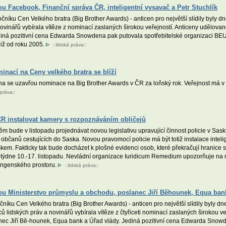
sou Facebook, Finanční správa ČR, inteligentní vysavač a Petr Stuchlík
čníku Cen Velkého bratra (Big Brother Awards) - anticen pro největší slídily byly d
vinářů vybírala vítěze z nominací zaslaných širokou veřejností. Anticeny udělované
ediná pozitivní cena Edwarda Snowdena pak putovala spotřebitelské organizaci BEU
již od roku 2005.
::
lidská práva
::
minací na Ceny velkého bratra se blíží
na se uzavřou nominace na Big Brother Awards v ČR za loňský rok. Veřejnost má 
 práva
::
 ČR instalovat kamery s rozpoznáváním obličejů
 bude v listopadu projednávat novou legislativu upravující činnost policie v Sask
 občanů cestujících do Saska. Novou pravomocí policie má být totiž instalace intel
skem. Fakticky tak bude docházet k plošné evidenci osob, které překračují hrani
týdne 10.-17. listopadu. Nevládní organizace Iuridicum Remedium upozorňuje na
hengenského prostoru.
::
lidská práva
::
jsou Ministerstvo průmyslu a obchodu, poslanec Jiří Běhounek, Equa bank
čníku Cen Velkého bratra (Big Brother Awards) - anticen pro největší slídily byly 
 lidských práv a novinářů vybírala vítěze z čtyřiceti nominací zaslaných širokou ve
lanec Jiří Bě-hounek, Equa bank a Úřad vlády. Jediná pozitivní cena Edwarda Snow