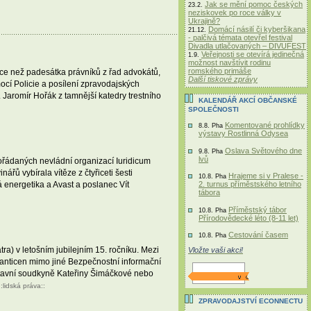
Jak se mění pomoc českých
23.2.
neziskovek po roce války v
Ukrajině?
Domácí násilí či kyberšikana
21.12.
- palčivá témata otevřel festival
Divadla utlačovaných – DIVUFEST
Veřejnosti se otevírá jedinečná
1.9.
možnost navštívit rodinu
romského primáše
Více než padesátka právníků z řad advokátů,
Další tiskové zprávy
ocí Policie a posílení zpravodajských
. Jaromír Hořák z tamnější katedry trestního
KALENDÁŘ AKCÍ OBČANSKÉ
SPOLEČNOSTI
Komentované prohlídky
8.8. Pha
výstavy Rostlinná Odysea
Oslava Světového dne
9.8. Pha
lvů
pořádaných nevládní organizací Iuridicum
ů vybírala vítěze z čtyřiceti šesti
Hrajeme si v Pralese -
10.8. Pha
2. turnus příměstského letního
 energetika a Avast a poslanec Vít
tábora
Příměstský tábor
10.8. Pha
Přírodovědecké léto (8-11 let)
Cestování časem
10.8. Pha
) v letošním jubilejním 15. ročníku. Mezi
Vložte vaši akci!
 anticen mimo jiné Bezpečnostní informační
stavní soudkyně Kateřiny Šimáčkové nebo
::
lidská práva
::
ZPRAVODAJSTVÍ ECONNECTU