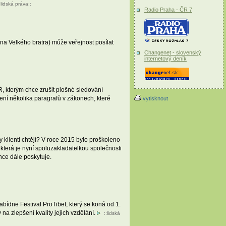
:
lidská práva
::
Radio Praha - ČR 7
na Velkého bratra) může veřejnost posílat
Changenet - slovenský
internetový deník
, kterým chce zrušit plošné sledování
ení několika paragrafů v zákonech, které
vytisknout
y klienti chtějí? V roce 2015 bylo proškoleno
 která je nyní spoluzakladatelkou společnosti
nce dále poskytuje.
ídne Festival ProTibet, který se koná od 1.
na zlepšení kvality jejich vzdělání.
::
lidská