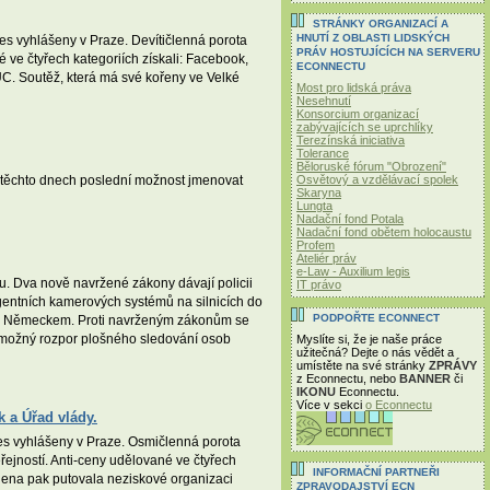
STRÁNKY ORGANIZACÍ A
HNUTÍ Z OBLASTI LIDSKÝCH
nes vyhlášeny v Praze. Devítičlenná porota
PRÁV HOSTUJÍCÍCH NA SERVERU
 ve čtyřech kategoriích získali: Facebook,
ECONNECTU
C. Soutěž, která má své kořeny ve Velké
Most pro lidská práva
Nesehnutí
Konsorcium organizací
zabývajících se uprchlíky
Terezínská iniciativa
Tolerance
Běloruské fórum "Obrození"
Osvětový a vzdělávací spolek
v těchto dnech poslední možnost jmenovat
Skaryna
Lungta
Nadační fond Potala
Nadační fond obětem holocaustu
Profem
Ateliér práv
e-Law - Auxilium legis
u. Dva nově navržené zákony dávají policii
IT právo
igentních kamerových systémů na silnicích do
PODPOŘTE ECONNECT
ce s Německem. Proti navrženým zákonům se
 možný rozpor plošného sledování osob
Myslíte si, že je naše práce
užitečná? Dejte o nás vědět a
umístěte na své stránky
ZPRÁVY
z Econnectu, nebo
BANNER
či
IKONU
Econnectu.
Více v sekci
o Econnectu
 a Úřad vlády.
dnes vyhlášeny v Praze. Osmičlenná porota
řejností. Anti-ceny udělované ve čtyřech
INFORMAČNÍ PARTNEŘI
dena pak putovala neziskové organizaci
ZPRAVODAJSTVÍ ECN