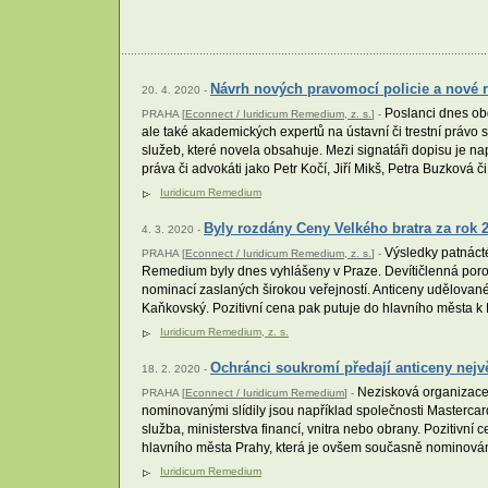
Návrh nových pravomocí policie a nové r
20. 4. 2020 -
Poslanci dnes obdr
PRAHA [
Econnect / Iuridicum Remedium, z. s.
] -
ale také akademických expertů na ústavní či trestní právo 
služeb, které novela obsahuje. Mezi signatáři dopisu je nap
práva či advokáti jako Petr Kočí, Jiří Mikš, Petra Buzková 
Iuridicum Remedium
Byly rozdány Ceny Velkého bratra za rok 
4. 3. 2020 -
Výsledky patnácté
PRAHA [
Econnect / Iuridicum Remedium, z. s.
] -
Remedium byly dnes vyhlášeny v Praze. Devítičlenná porota 
nominací zaslaných širokou veřejností. Anticeny udělované 
Kaňkovský. Pozitivní cena pak putuje do hlavního města k 
Iuridicum Remedium, z. s.
Ochránci soukromí předají anticeny nejv
18. 2. 2020 -
Nezisková organizace 
PRAHA [
Econnect / Iuridicum Remedium
] -
nominovanými slídily jsou například společnosti Masterca
služba, ministerstva financí, vnitra nebo obrany. Poziti
hlavního města Prahy, která je ovšem současně nominován
Iuridicum Remedium