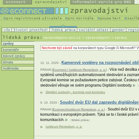
zpravodajstvi.ecn.cz
> zpravodajství > zprávy
zprávy
Nechcete být závislí
na korporátech typu Google či Microsoft? V
komentáře
tiskové zprávy
témata
Kamerové systémy na rozpoznávání obli
12. 11. 2020 -
multimedia
Více než desítka e
PRAHA [
Econnect / Iuridicum Remedium, z. s.
] -
systémů umožňujících automatizované sledování a zaznamen
Evropské komise se požadavkem petice zabývat. Českou rep
sledování věnuje ve svém programu Digitální svobody.
:
Digitální svobody - kontrola pod kontrolou
Soudní dvůr EU dal zapravdu digitálněp
6. 10. 2020 -
Soudní dvůr EU v d
PRAHA [
Econnect/Iuridicum Remedium, z. s.
] -
komunikaci s evropským právem. Týká se to i české právní 
komunikacích.
::
lidská práva
::
Iuridicum Remedium, z. s.