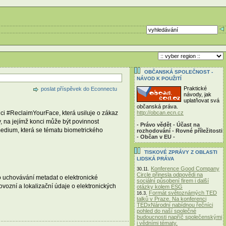
OBČANSKÁ SPOLEČNOST -
NÁVOD K POUŽITÍ
Praktické
poslat příspěvek do Econnectu
návody, jak
uplatňovat svá
občanská práva.
http://obcan.ecn.cz
tici #ReclaimYourFace, která usiluje o zákaz
 na jejímž konci může být povinnost
- Právo vědět - Účast na
edium, která se tématu biometrického
rozhodování - Rovné příležitosti
- Občan v EU -
TISKOVÉ ZPRÁVY Z OBLASTI
LIDSKÁ PRÁVA
Konference Good Company
30.11.
Circle přinesla odpovědi na
 uchovávání metadat o elektronické
sociální působení firem i další
vozní a lokalizační údaje o elektronických
otázky kolem ESG
Formát světoznámých TED
16.3.
talků v Praze. Na konferenci
TEDxNárodní nabídnou řečníci
pohled do naší společné
budoucnosti napříč společenskými
i vědními tématy.