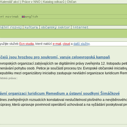
Kalendář akcí
|
Práce v NNO
|
Katalog odkazů
|
Občan
yužijte služeb
Ecn studia
, které nabízí
e-mail
,
cloud
a
další služby
.
čejů jsou hrozbou pro soukromí, varuje celoevropská kampaň
vropských organizací zabývajících se digitálními právy zveřejnila 12. listopadu pe
ávání pohybu osob. Petice je součástí procesu tzv. Evropské občanské iniciativy,
ubliku mezi organizátory iniciativy zastupuje nevládní organizace Iuridicum Rem
:
lidská práva
::
rávní organizaci Iuridicum Remedium a ústavní soudkyni Šimáčkové
nes zveřejněných rozsudcích konstatoval neslučitelnost plošného a nevýběrového
úpravy, která upravuje povinnost operátorů uchovávat a na vyžádání poskytovat pro