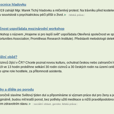
mocnice hladovku
19 zahájil Mgr. Marek Tichý hladovku a mlčenlivý protest. Na trávníku před koste
 souvislosti s psychiatrickou péčí přišli o život.
::
lidská práva
::
lečnost uspořádala mezinárodní workshop
shop s názvem „Hrajeme si pro lepší svět“ uspořádala Otevřená společnost ve spo
ortunities Association; Promitheas Research Institute). Představili metodologii d
dělní oběd?
izinců žijící v ČR? Chcete poznat novou kulturu, ochutnat českou nebo zahraniční k
 2019 ve 13 hodin proběhne setkání 30 rodin cizinců a 30 českých rodin na území c
ujme role hostitele, za přítomnosti asistenta.
tky a dítěte po porodu
oročně slavíme Světový týden dul a připomínáme si význam práce dul pro ženy a j
ginálně, budou mít kratší porod, bez potřeby užití medikace a nižší pravděpodobn
ém zdravotním stavu.
::
sociální oblast
,
gender
,
lidská práva
::