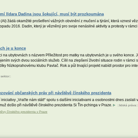
mí Ildara Dadina jsou šokující, musí být prozkoumána
 (AI) žádá okamžité prošetření vážných obvinění z mučení a týrání, která vznesl vě
padu 2016. Dadin, který je vězněný pro svoje nenásilné aktivity a protesty v rámc
ách je u konce
ráci na ubytovnách s názvem Příležitost pro matky na ubytovnách je u svého konce. J
jením svých dvou sociálních služeb. Cílil na zlepšení životní situace rodin v rámci
ky Nízkoprahovému klubu Pavlač. Rok a půl trvající projekt nabídl prostor pro inten
sektor
::
mezování občanských práv při návštěvě čínského prezidenta
iniciativy „Vraťte nám stát!“ spolu s dalšími iniciativami a osobnostmi dnes zaslali 
už došlo při návštěvě čínského prezidenta Si Ťin-pchinga v Praze.
::
lidská práva
::
štěvy čínského prezidenta v Praze