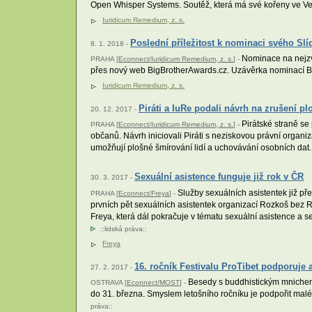
Open Whisper Systems. Soutěž, která má své kořeny ve Vel
Iuridicum Remedium, z. s.
Poslední příležitost k nominaci svého Slídi
8. 1. 2018 -
Nominace na nejzvě
PRAHA [
Econnect/Iuridicum Remedium, z. s.
] -
přes nový web BigBrotherAwards.cz. Uzávěrka nominací Bi
Iuridicum Remedium, z. s.
Piráti a IuRe podali návrh na zrušení
20. 12. 2017 -
Pirátské straně se
PRAHA [
Econnect/Iuridicum Remedium, z. s.
] -
občanů. Návrh iniciovali Piráti s neziskovou právní organ
umožňují plošné šmírování lidí a uchovávání osobních dat
Sexuální asistence funguje již rok v ČR
30. 3. 2017 -
Služby sexuálních asistentek již pře
PRAHA [
Econnect/Freya
] -
prvních pět sexuálních asistentek organizací Rozkoš bez Ri
Freya, která dál pokračuje v tématu sexuální asistence a s
::
lidská práva
::
Freya
16. ročník Festivalu ProTibet podporuj
27. 2. 2017 -
Besedy s buddhistickým mnichem, 
OSTRAVA [
Econnect/MOST
] -
do 31. března. Smyslem letošního ročníku je podpořit malé 
práva
::