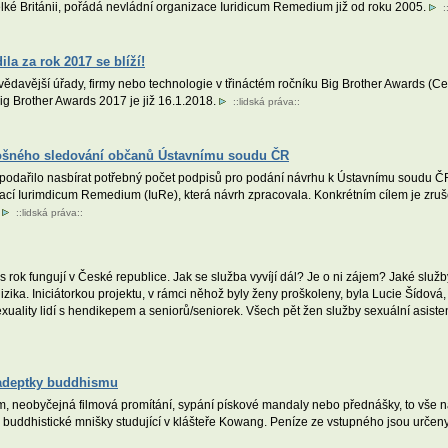
ké Británii, pořádá nevládní organizace Iuridicum Remedium již od roku 2005.
:
la za rok 2017 se blíží!
davější úřady, firmy nebo technologie v třináctém ročníku Big Brother Awards (Ce
g Brother Awards 2017 je již 16.1.2018.
::
lidská práva
::
 plošného sledování občanů Ústavnímu soudu ČR
 podařilo nasbírat potřebný počet podpisů pro podání návrhu k Ústavnímu soudu ČR
izací Iurimdicum Remedium (IuRe), která návrh zpracovala. Konkrétním cílem je zruš
.
::
lidská práva
::
s rok fungují v České republice. Jak se služba vyvíjí dál? Je o ni zájem? Jaké služb
zika. Iniciátorkou projektu, v rámci něhož byly ženy proškoleny, byla Lucie Šídová,
exuality lidí s hendikepem a seniorů/seniorek. Všech pět žen služby sexuální asiste
e adeptky buddhismu
neobyčejná filmová promítání, sypání pískové mandaly nebo přednášky, to vše nab
buddhistické mnišky studující v klášteře Kowang. Peníze ze vstupného jsou určeny 