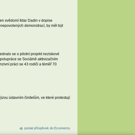
zen svědomí Ildar Dadin v dopise
i nepovolených demonstrací, by měl být
ednalo se o pilotní projekt neziskové
 spolupráce se Sociálně aktivizačním
zivní práci se 43 rodiči a téměř 70
výzvu ústavním činitelům, ve které protestují
poslat příspěvek do Econnectu