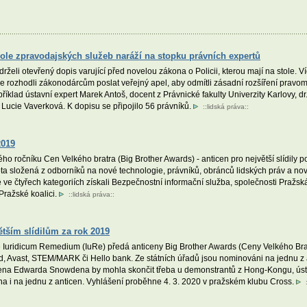
ole zpravodajských služeb naráží na stopku právních expertů
želi otevřený dopis varující před novelou zákona o Policii, kterou mají na stole. 
se rozhodli zákonodárcům poslat veřejný apel, aby odmítli zásadní rozšíření pravom
říklad ústavní expert Marek Antoš, docent z Právnické fakulty Univerzity Karlovy, dr
či Lucie Vaverková. K dopisu se připojilo 56 právníků.
::
lidská práva
::
2019
ho ročníku Cen Velkého bratra (Big Brother Awards) - anticen pro největší slídily 
složená z odborníků na nové technologie, právníků, obránců lidských práv a novinář
ve čtyřech kategoriích získali Bezpečnostní informační služba, společnosti Pražská
Pražské koalici.
::
lidská práva
::
ětším slídilům za rok 2019
Iuridicum Remedium (IuRe) předá anticeny Big Brother Awards (Ceny Velkého Bratra
rd, Avast, STEM/MARK či Hello bank. Ze státních úřadů jsou nominováni na jednu z
vní cena Edwarda Snowdena by mohla skončit třeba u demonstrantů z Hong-Kongu, ú
a i na jednu z anticen. Vyhlášení proběhne 4. 3. 2020 v pražském klubu Cross.