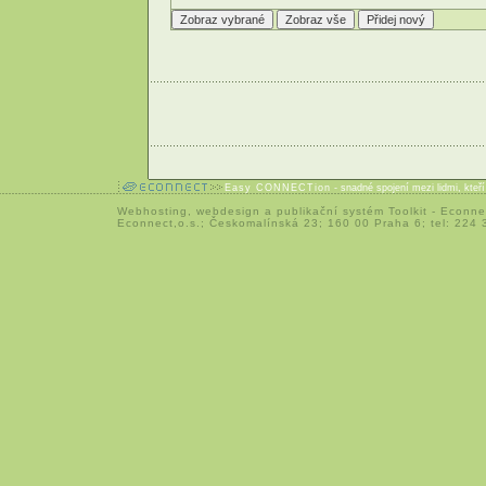
Easy CONNECTion
- snadné spojení mezi lidmi, kteř
Webhosting
,
webdesign
a
publikační systém Toolkit
-
Econne
Econnect,o.s.; Českomalínská 23; 160 00 Praha 6; tel: 224