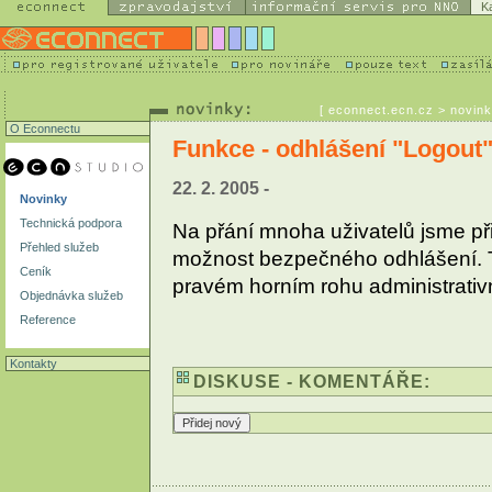
K
[
econnect.ecn.cz
> novink
O Econnectu
Funkce - odhlášení "Logout"
22. 2. 2005 -
Novinky
Technická podpora
Na přání mnoha uživatelů jsme při
Přehled služeb
možnost bezpečného odhlášení. Tl
Ceník
pravém horním rohu administrativ
Objednávka služeb
Reference
Kontakty
DISKUSE - KOMENTÁŘE: