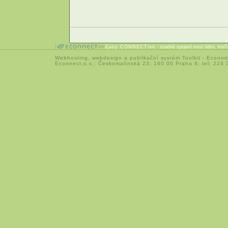
Easy CONNECTion
- snadné spojení mezi lidmi, kteř
Webhosting
,
webdesign
a
publikační systém Toolkit
-
Econne
Econnect,o.s.; Českomalínská 23; 160 00 Praha 6; tel: 224