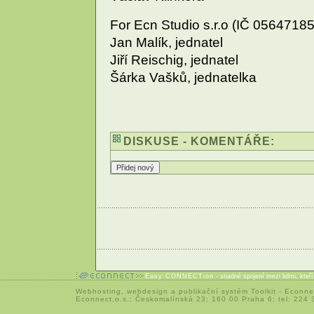
For Ecn Studio s.r.o (IČ 056471
Jan Malík, jednatel
Jiří Reischig, jednatel
Šárka Vašků, jednatelka
DISKUSE - KOMENTÁŘE:
Easy CONNECTion
- snadné spojení mezi lidmi, kteř
Webhosting
,
webdesign
a
publikační systém Toolkit
-
Econne
Econnect,o.s.; Českomalínská 23; 160 00 Praha 6; tel: 224