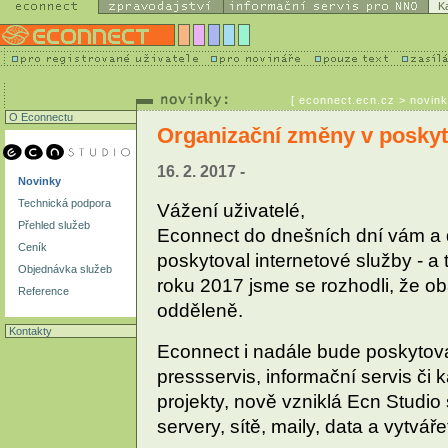
K
[
econnect.ecn.cz
> novink
O Econnectu
Organizační změny v poskyt
16. 2. 2017 -
Novinky
Technická podpora
Vážení uživatelé,
Přehled služeb
Econnect do dnešních dní vám a
Ceník
poskytoval internetové služby - a
Objednávka služeb
roku 2017 jsme se rozhodli, že o
Reference
odděleně.
Kontakty
Econnect i nadále bude poskytova
pressservis, informační servis či
projekty, nově vzniklá Ecn Studio 
servery, sítě, maily, data a vytvář