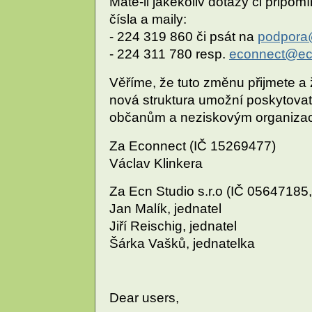
Máte-li jakékoliv dotazy či připo
čísla a maily:
- 224 319 860 či psát na
podpora
- 224 311 780 resp.
econnect@ec
Věříme, že tuto změnu přijmete a 
nová struktura umožní poskytovat 
občanům a neziskovým organiza
Za Econnect (IČ 15269477)
Václav Klinkera
Za Ecn Studio s.r.o (IČ 0564718
Jan Malík, jednatel
Jiří Reischig, jednatel
Šárka Vašků, jednatelka
Dear users,