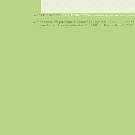
Easy CONNECTion
- snadné spojení mezi lidmi, kteř
Webhosting
,
webdesign
a
publikační systém Toolkit
-
Econne
Econnect,o.s.; Českomalínská 23; 160 00 Praha 6; tel: 224