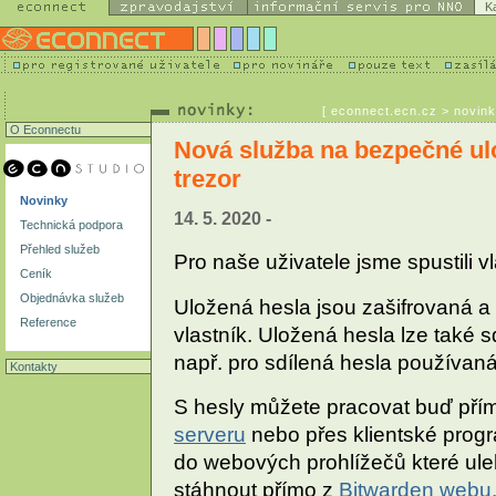
K
[
econnect.ecn.cz
> novink
O Econnectu
Nová služba na bezpečné ulo
trezor
Novinky
14. 5. 2020 -
Technická podpora
Přehled služeb
Pro naše uživatele jsme spustili v
Ceník
Objednávka služeb
Uložená hesla jsou zašifrovaná a 
Reference
vlastník. Uložená hesla lze také sd
např. pro sdílená hesla používaná
Kontakty
S hesly můžete pracovat buď př
serveru
nebo přes klientské pro
do webových prohlížečů které uleh
stáhnout přímo z
Bitwarden webu