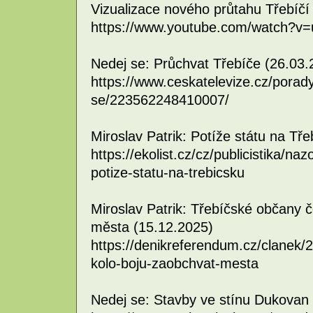
Vizualizace nového průtahu Třebíčí
https://www.youtube.com/watch?v
Nedej se: Průchvat Třebíče (26.03.
https://www.ceskatelevize.cz/pora
se/223562248410007/
Miroslav Patrik: Potíže státu na Tř
https://ekolist.cz/cz/publicistika/na
potize-statu-na-trebicsku
Miroslav Patrik: Třebíčské občany 
města (15.12.2025)
https://denikreferendum.cz/clanek
kolo-boju-zaobchvat-mesta
Nedej se: Stavby ve stínu Dukovan