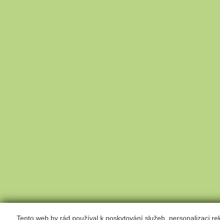
Tento web by rád používal k poskytování služeb, personalizaci r