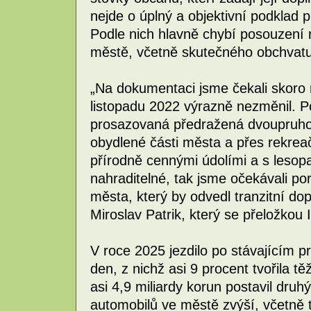
nejde o úplný a objektivní podklad 
Podle nich hlavně chybí posouzení 
městě, včetně skutečného obchvatu
„Na dokumentaci jsme čekali skoro r
listopadu 2022 výrazně nezměnil. 
prosazovaná předražená dvoupruhov
obydlené části města a přes rekrea
přírodně cennými údolími a s lesopa
nahraditelné, tak jsme očekávali p
města, který by odvedl tranzitní d
Miroslav Patrik, který se přeložkou 
V roce 2025 jezdilo po stávajícím p
den, z nichž asi 9 procent tvořila t
asi 4,9 miliardy korun postavil druh
automobilů ve městě zvýší, včetně tr