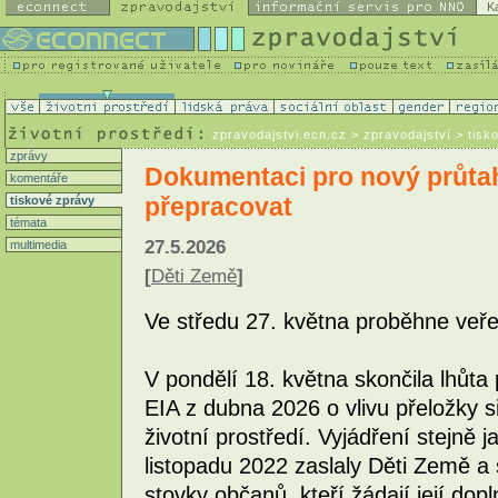
K
zpravodajstvi.ecn.cz
> zpravodajství > tisk
zprávy
Dokumentaci pro nový průtah
komentáře
přepracovat
tiskové zprávy
témata
27.5.2026
multimedia
[
Děti Země
]
Ve středu 27. května proběhne veře
V pondělí 18. května skončila lhůta
EIA z dubna 2026 o vlivu přeložky si
životní prostředí. Vyjádření stejně
listopadu 2022 zaslaly Děti Země a
stovky občanů, kteří žádají její do