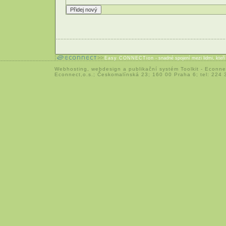
Easy CONNECTion
- snadné spojení mezi lidmi, kteř
Webhosting
,
webdesign
a
publikační systém Toolkit
-
Econne
Econnect,o.s.; Českomalínská 23; 160 00 Praha 6; tel: 224