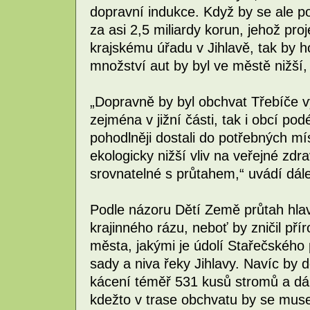
dopravní indukce. Když by se ale p
za asi 2,5 miliardy korun, jehož pro
krajskému úřadu v Jihlavě, tak by h
množství aut by byl ve městě nižší,
„Dopravně by byl obchvat Třebíče v
zejména v jižní části, tak i obcí pod
pohodlněji dostali do potřebných mís
ekologicky nižší vliv na veřejné zdra
srovnatelné s průtahem,“ uvádí dále
Podle názoru Dětí Země průtah hla
krajinného rázu, neboť by zničil p
města, jakými je údolí Stařečského
sady a niva řeky Jihlavy. Navíc by
kácení téměř 531 kusů stromů a dále
kdežto v trase obchvatu by se musel