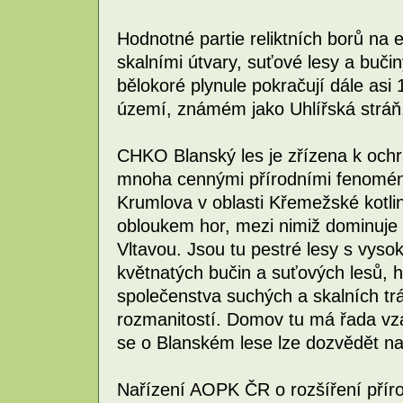
Hodnotné partie reliktních borů na
skalními útvary, suťové lesy a buč
bělokoré plynule pokračují dále asi 
území, známém jako Uhlířská stráň
CHKO Blanský les je zřízena k ochr
mnoha cennými přírodními fenomén
Krumlova v oblasti Křemežské kotl
obloukem hor, mezi nimiž dominuje 
Vltavou. Jsou tu pestré lesy s vys
květnatých bučin a suťových lesů, 
společenstva suchých a skalních tr
rozmanitostí. Domov tu má řada vzác
se o Blanském lese lze dozvědět na
Nařízení AOPK ČR o rozšíření přír