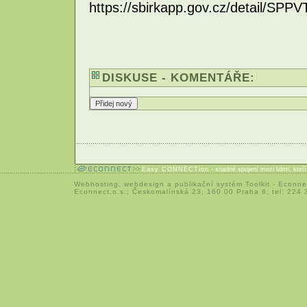
https://sbirkapp.gov.cz/detail/S
DISKUSE - KOMENTÁŘE:
Easy CONNECTion
- snadné spojení mezi lidmi, kteř
Webhosting
,
webdesign
a
publikační systém Toolkit
-
Econne
Econnect,o.s.; Českomalínská 23; 160 00 Praha 6; tel: 224