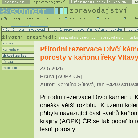
K
zpravodajstvi.ecn.cz
> zpravodajství > tisk
zprávy
Přírodní rezervace Dívčí káme
komentáře
porosty v kaňonu řeky Vltav
tiskové zprávy
témata
27.5.2026
multimedia
Praha [
AOPK ČR
]
Autor:
Karolína Šůlová
, tel: +4207241024
Přírodní rezervace Dívčí kámen u
dneška větší rozlohu. K území kole
přibyla navazující část svahů kaňon
krajiny (AOPK) ČR se tak podařilo r
lesní porosty.