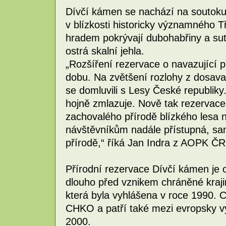
Dívčí kámen se nachází na soutok
v blízkosti historicky významného 
hradem pokrývají dubohabřiny a suť
ostrá skalní jehla.
„Rozšíření rezervace o navazující př
dobu. Na zvětšení rozlohy z dosav
se domluvili s Lesy České republiky. 
hojně zmlazuje. Nově tak rezervac
zachovalého přírodě blízkého lesa n
návštěvníkům nadále přístupná, sam
přírodě,“ říká Jan Indra z AOPK ČR
Přírodní rezervace Dívčí kámen je c
dlouho před vznikem chráněné kraji
která byla vyhlášena v roce 1990. 
CHKO a patří také mezi evropsky v
2000.