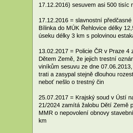
17.12.2016) sesuvem asi 500 tisíc
17.12.2016 = slavnostní předčasné
Bílinka do MÚK Řehlovice délky 12
úseku délky 3 km s polovinou estak
13.02.2017 = Policie ČR v Praze 4 
Dětem Země, že jejich trestní ozná
viníkům sesuvu ze dne 07.06.2013, k
trati a zasypal stejně dlouhou rozes
neboť nešlo o trestný čin
25.07.2017 = Krajský soud v Ústí 
21/2024 zamítá žalobu Dětí Země pr
MMR o nepovolení obnovy stavebníh
km