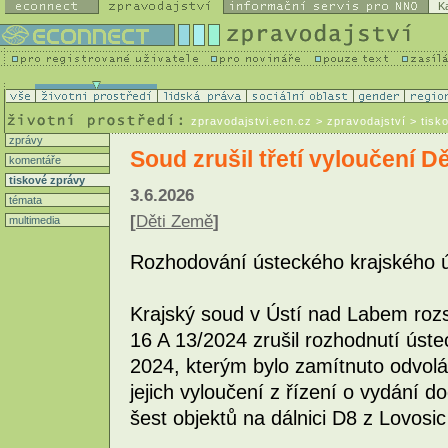
K
zpravodajstvi.ecn.cz
> zpravodajství > tisk
zprávy
Soud zrušil třetí vyloučení Dě
komentáře
tiskové zprávy
3.6.2026
témata
[
Děti Země
]
multimedia
Rozhodování ústeckého krajského 
Krajský soud v Ústí nad Labem rozs
16 A 13/2024 zrušil rozhodnutí úst
2024, kterým bylo zamítnuto odvolá
jejich vyloučení z řízení o vydání 
šest objektů na dálnici D8 z Lovosic