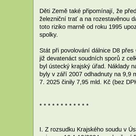
Děti Země také připomínají, že před
železniční trať a na rozestavěnou d
toto riziko marně od roku 1995 upo
spolky.
Stát při povolování dálnice D8 přes
již devatenáct soudních sporů z cel
byl ústecký krajský úřad. Náklady 
byly v září 2007 odhadnuty na 9,9 
7. 2025 činily 7,95 mld. Kč (bez DP
* * * * * * * * * * * *
I. Z rozsudku Krajského soudu v Ú