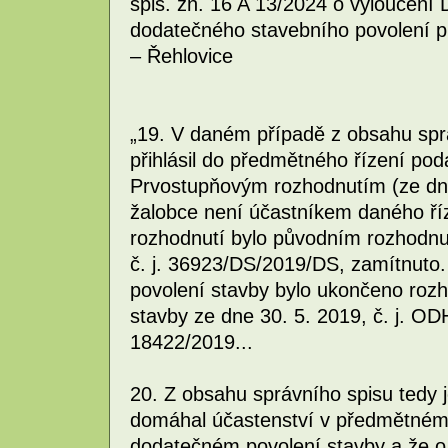
spis. zn. 16 A 13/2024 o vyloučení 
dodatečného stavebního povolení p
– Řehlovice
„19. V daném případě z obsahu sprá
přihlásil do předmětného řízení po
Prvostupňovým rozhodnutím (ze dne
žalobce není účastníkem daného ří
rozhodnutí bylo původním rozhodnu
č. j. 36923/DS/2019/DS, zamítnuto.
povolení stavby bylo ukončeno roz
stavby ze dne 30. 5. 2019, č. j. 
18422/2019...
20. Z obsahu správního spisu tedy 
domáhal účastenství v předmětném ř
dodatečném povolení stavby a že o 