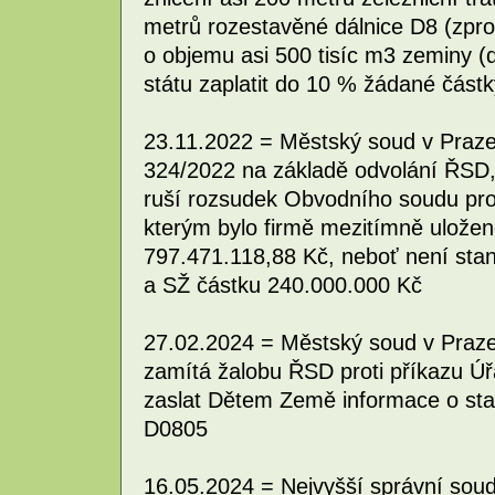
metrů rozestavěné dálnice D8 (zp
o objemu asi 500 tisíc m3 zeminy (
státu zaplatit do 10 % žádané částky
23.11.2022 = Městský soud v Praze
324/2022 na základě odvolání ŘSD,
ruší rozsudek Obvodního soudu pro
kterým bylo firmě mezitímně uložen
797.471.118,88 Kč, neboť není stan
a SŽ částku 240.000.000 Kč
27.02.2024 = Městský soud v Praze
zamítá žalobu ŘSD proti příkazu Ú
zaslat Dětem Země informace o sta
D0805
16.05.2024 = Nejvyšší správní sou