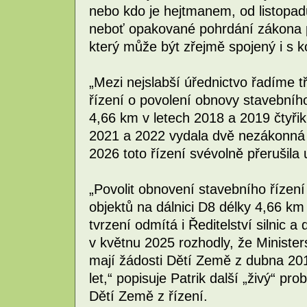
nebo kdo je hejtmanem, od listopad
neboť opakované pohrdání zákona 
který může být zřejmě spojený i s k
„Mezi nejslabší úřednictvo řadíme
řízení o povolení obnovy stavebního
4,66 km v letech 2018 a 2019 čtyřik
2021 a 2022 vydala dvě nezákonná 
2026 toto řízení svévolně přerušila 
„Povolit obnovení stavebního řízen
objektů na dálnici D8 délky 4,66 k
tvrzení odmítá i Ředitelství silnic a
v květnu 2025 rozhodly, že Ministers
mají žádosti Dětí Země z dubna 201
let,“ popisuje Patrik další „živý“ pr
Dětí Země z řízení.