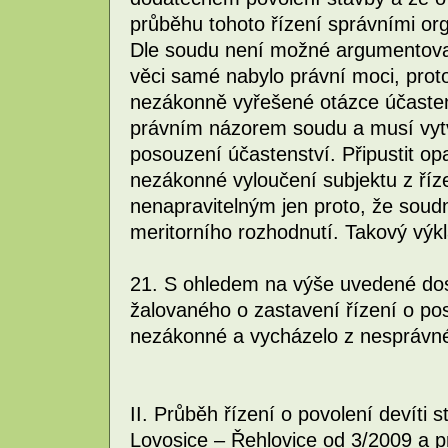
průběhu tohoto řízení správními or
Dle soudu není možné argumentovat
věci samé nabylo právní moci, prot
nezákonně vyřešené otázce účastens
právním názorem soudu a musí vytv
posouzení účastenství. Připustit o
nezákonné vyloučení subjektu z říze
nenapravitelným jen proto, že soud
meritorního rozhodnutí. Takový výkl
21. S ohledem na výše uvedené dos
žalovaného o zastavení řízení o po
nezákonné a vycházelo z nesprávné
II. Průběh řízení o povolení devíti 
Lovosice – Řehlovice od 3/2009 a 