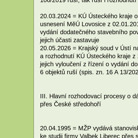
20.03.2024 = KÚ Ústeckého kraje o
usnesení MěÚ Lovosice z 02.01.2019
vydání dodatečného stavebního povo
jejich účasti zastavuje
20.05.2026 = Krajský soud v Ústí 
a rozhodnutí KÚ Ústeckého kraje z 
jejich vyloučení z řízení o vydání 
6 objektů ruší (spis. zn. 16 A 13/20
III. Hlavní rozhodovací procesy o d
přes České středohoří
20.04.1995 = MŽP vydává stanovisk
ke studii firmy Valbek Liberec pře