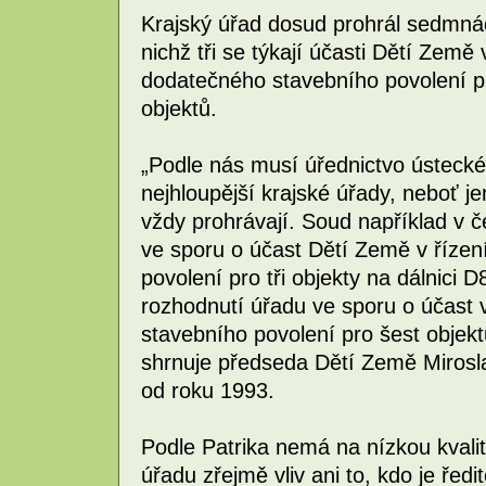
Krajský úřad dosud prohrál sedmnác
nichž tři se týkají účasti Dětí Země
dodatečného stavebního povolení p
objektů.
„Podle nás musí úřednictvo ústecké
nejhloupější krajské úřady, neboť j
vždy prohrávají. Soud například v č
ve sporu o účast Dětí Země v říze
povolení pro tři objekty na dálnici D
rozhodnutí úřadu ve sporu o účast 
stavebního povolení pro šest objektů
shrnuje předseda Dětí Země Mirosla
od roku 1993.
Podle Patrika nemá na nízkou kvali
úřadu zřejmě vliv ani to, kdo je ředi