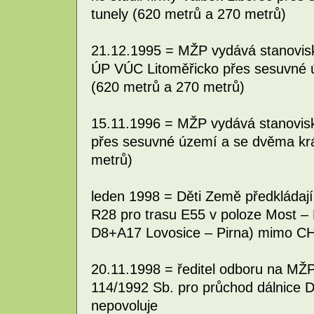
tunely (620 metrů a 270 metrů)
21.12.1995 = MŽP vydává stanovisk
ÚP VÚC Litoměřicko přes sesuvné 
(620 metrů a 270 metrů)
15.11.1996 = MŽP vydává stanovisk
přes sesuvné území a se dvěma krá
metrů)
leden 1998 = Děti Země předkládají
R28 pro trasu E55 v poloze Most – Fr
D8+A17 Lovosice – Pirna) mimo C
20.11.1998 = ředitel odboru na MŽP
114/1992 Sb. pro průchod dálnice 
nepovoluje