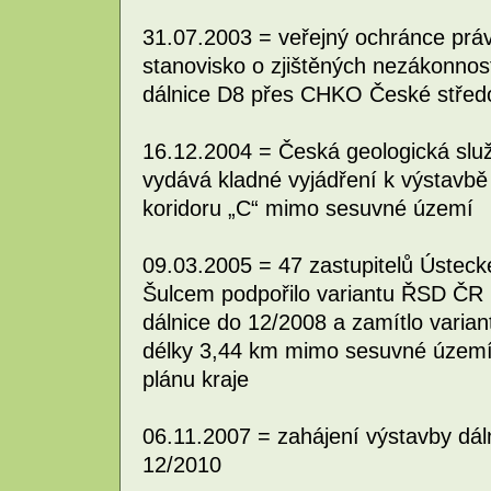
31.07.2003 = veřejný ochránce práv
stanovisko o zjištěných nezákonnos
dálnice D8 přes CHKO České střed
16.12.2004 = Česká geologická slu
vydává kladné vyjádření k výstavbě
koridoru „C“ mimo sesuvné území
09.03.2005 = 47 zastupitelů Ústeck
Šulcem podpořilo variantu ŘSD ČR
dálnice do 12/2008 a zamítlo varia
délky 3,44 km mimo sesuvné území,
plánu kraje
06.11.2007 = zahájení výstavby dá
12/2010