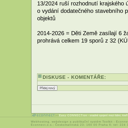
13/2024 ruší rozhodnutí krajského 
o vydání dodatečného stavebního p
objektů
2014-2026 = Děti Země zasílají 6 ža
prohrává celkem 19 sporů z 32 (KÚ
DISKUSE - KOMENTÁŘE:
Easy CONNECTion
- snadné spojení mezi lidmi, kteř
Webhosting
,
webdesign
a
publikační systém Toolkit
-
Econne
Econnect,o.s.; Českomalínská 23; 160 00 Praha 6; tel: 224