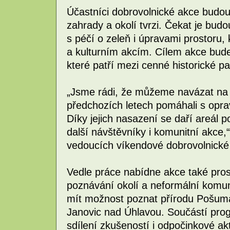
Účastníci dobrovolnické akce budo
zahrady a okolí tvrzi. Čekat je bu
s péčí o zeleň i úpravami prostoru, 
a kulturním akcím. Cílem akce bude
které patří mezi cenné historické p
„Jsme rádi, že můžeme navázat na p
předchozích letech pomáhali s opr
Díky jejich nasazení se daří areál 
další návštěvníky i komunitní akce,“
vedoucích víkendové dobrovolnické
Vedle práce nabídne akce také pros
poznávání okolí a neformální komun
mít možnost poznat přírodu Pošuma
Janovic nad Úhlavou. Součástí pro
sdílení zkušeností i odpočinkové akti