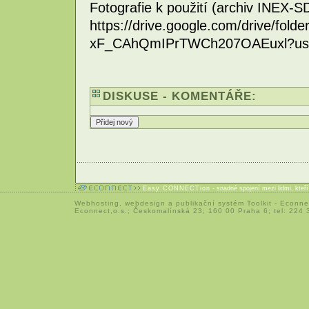
Fotografie k použití (archiv INEX-S
https://drive.google.com/drive/fold
xF_CAhQmIPrTWCh207OAEuxl?usp
DISKUSE - KOMENTÁŘE:
Easy CONNECTion
- snadné spojení mezi lidmi, kteř
Webhosting
,
webdesign
a
publikační systém Toolkit
-
Econne
Econnect,o.s.; Českomalínská 23; 160 00 Praha 6; tel: 224