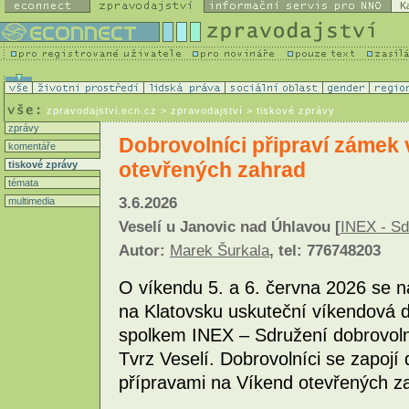
K
zpravodajstvi.ecn.cz
> zpravodajství > tiskové zprávy
zprávy
Dobrovolníci připraví zámek 
komentáře
otevřených zahrad
tiskové zprávy
témata
3.6.2026
multimedia
Veselí u Janovic nad Úhlavou [
INEX - Sd
Autor:
Marek Šurkala
, tel: 776748203
O víkendu 5. a 6. června 2026 se n
na Klatovsku uskuteční víkendová 
spolkem INEX – Sdružení dobrovolný
Tvrz Veselí. Dobrovolníci se zapoj
přípravami na Víkend otevřených z