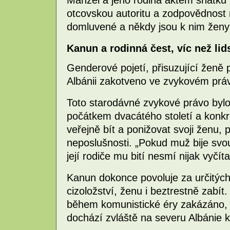
otcovskou autoritu a zodpovědnost
domluvené a někdy jsou k nim ženy 
Kanun a rodinná čest, víc než li
Genderové pojetí, přisuzující ženě 
Albánii zakotveno ve zvykovém p
Toto starodávné zvykové právo byl
počátkem dvacátého století a konkr
veřejně bít a ponižovat svoji ženu,
neposlušnosti. „Pokud muž bije sv
její rodiče mu bití nesmí nijak vyčíta
Kanun dokonce povoluje za určitých 
cizoložství, ženu i beztrestně zabít
během komunistické éry zakázáno, 
dochází zvláště na severu Albánie k