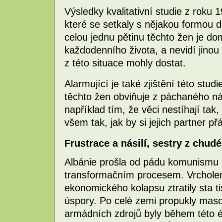
Výsledky kvalitativní studie z roku
které se setkaly s nějakou formou d
celou jednu pětinu těchto žen je do
každodenního života, a nevidí jinou
z této situace mohly dostat.
Alarmující je také zjištění této stud
těchto žen obviňuje z páchaného ná
například tím, že věci nestíhají tak
všem tak, jak by si jejich partner přá
Frustrace a násilí, sestry z chu
Albánie prošla od pádu komunismu 
transformačním procesem. Vrcholem
ekonomického kolapsu ztratily sta ti
úspory. Po celé zemi propukly masov
armádních zdrojů byly během této é