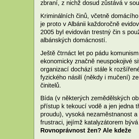
zbraní, z nichž dosud zůstává v so
Kriminálních činů, včetně domácího n
je proto v Albánii každoročně evido
2005 byl evidován trestný čin s pou
albánských domácností.
Ještě čtrnáct let po pádu komunismu
ekonomicky značně neuspokojivé sit
organizací dochází stále k rozšíře
fyzického násilí (někdy i mučení) ze 
činitelů.
Bída (v některých zemědělských ob
přístup k tekoucí vodě a jen jedna t
proudu), vysoká nezaměstnanost a a
frustraci, jejímž katalyzátorem býv
Rovnoprávnost žen? Ale kdeže