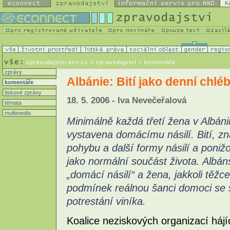
K
zpravodajstvi.ecn.cz
> zpravodajství > komentáře
zprávy
Albánie: Bití jako denní chléb
komentáře
tiskové zprávy
18. 5. 2006 - Iva Nevečeřalová
témata
multimedia
Minimálně každá třetí žena v Albánii 
vystavena domácímu násilí. Bití, z
pohybu a další formy násilí a poni
jako normální součást života. Albá
„domácí násilí“ a žena, jakkoli tě
podmínek reálnou šanci domoci se 
potrestání viníka.
Koalice neziskových organizací hájí