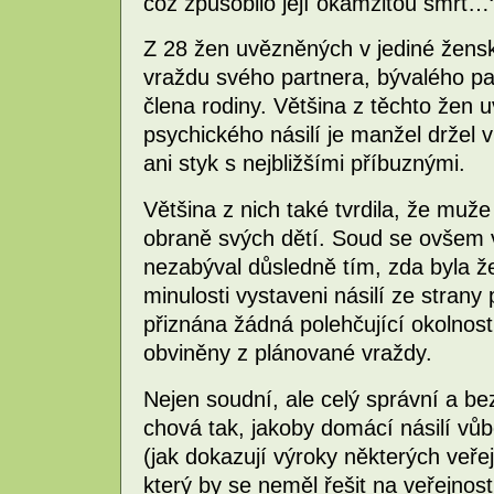
což způsobilo její okamžitou smrt…
Z 28 žen uvězněných v jediné žensk
vraždu svého partnera, bývalého p
člena rodiny. Většina z těchto žen 
psychického násilí je manžel držel v
ani styk s nejbližšími příbuznými.
Většina z nich také tvrdila, že muž
obraně svých dětí. Soud se ovšem 
nezabýval důsledně tím, zda byla že
minulosti vystaveni násilí ze stran
přiznána žádná polehčující okolnos
obviněny z plánované vraždy.
Nejen soudní, ale celý správní a b
chová tak, jakoby domácí násilí vů
(jak dokazují výroky některých veřej
který by se neměl řešit na veřejnost