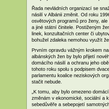
Řada nevládních organizací se snaž
násilí v Albánii změnit. Od roku 19
osvětových programů pro ženy, ale i
a jiné státní činitele. Postiženým ž
linek, konzultačních center či ubyt
bohužel zdaleka nemohou využít že
Prvním opravdu vážným krokem na c
albánských žen by bylo přijetí novéh
domácího násilí a ochranu jeho obě
tohoto roku spolu s podpisem dvacet
parlamentu koalice neziskových orga
stačit nebude.
„K tomu, aby bylo omezeno domácí n
změnám v ekonomické, sociální a ku
sebedůvěře a sebepojetí samotných