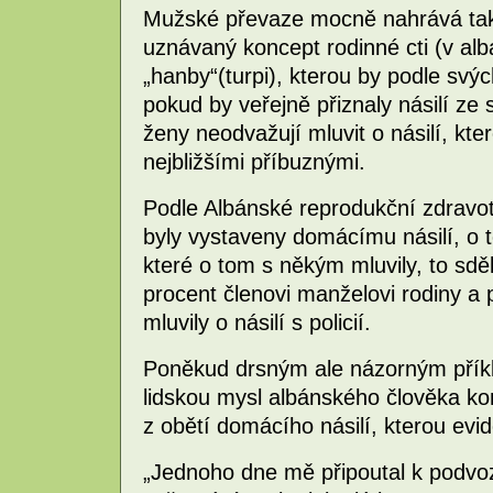
Mužské převaze mocně nahrává také
uznávaný koncept rodinné cti (v albá
„hanby“(turpi), kterou by podle svýc
pokud by veřejně přiznaly násilí ze
ženy neodvažují mluvit o násilí, kte
nejbližšími příbuznými.
Podle Albánské reprodukční zdravot
byly vystaveny domácímu násilí, o 
které o tom s někým mluvily, to sděl
procent členovi manželovi rodiny a
mluvily o násilí s policií.
Poněkud drsným ale názorným příkl
lidskou mysl albánského člověka ko
z obětí domácího násilí, kterou evi
„Jednoho dne mě připoutal k podvo