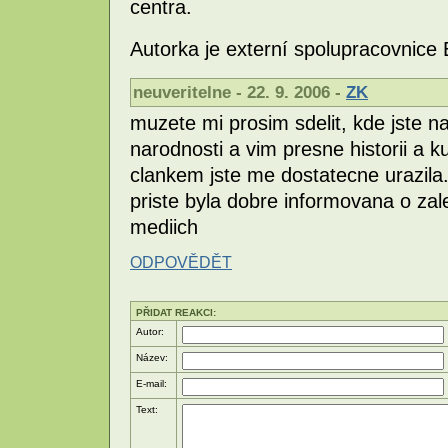
centra.
Autorka je externí spolupracovnice
neuveritelne - 22. 9. 2006 -
ZK
muzete mi prosim sdelit, kde jste n
narodnosti a vim presne historii a 
clankem jste me dostatecne urazila
priste byla dobre informovana o zale
mediich
ODPOVĚDĚT
PŘIDAT REAKCI:
Autor:
Název:
E-mail:
Text: