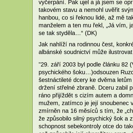
vyčerpání. Pak ujel a já jsem se op
takovém stavu a nemohl uvěřit svý
hanbou, co si řeknou lidé, až mě t
manželem a ten mu řekl, „Já vím, j
se tak styděla…“ (DK)
Jak nahlíží na rodinnou čest, konkr
albánské soudnictví může ilustrovat
"29. září 2003 byl podle článku 82
psychického šoku…)odsouzen Ruzdh
šestnáctileté dcery ke dvěma letů
držení střelné zbraně. Dceru zabil po
ráno přijíždět s cizím autem a dom
mužem, zatímco je její snoubenec v
zmírněn na 16 měsíců s tím, že „ch
že způsobilo silný psychický šok a 
schopnost sebekontroly otce do takov