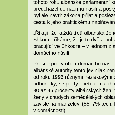
tohoto roku albánské parlamentní k
předcházel domácímu násilí a posky
byl ale návrh zákona přijat a posléz
cesta k jeho praktickému naplňová
„Říkají, že každá třetí albánská že
Shkodre říkáme, že je to dvě a půl ž
pracující ve Shkodre – v jednom z a
domácího násilí.
Přesné počty obětí domácího násilí
albánské autority tento jev nijak ne
od roku 1996 různými neziskovými 
odborníky, se počty obětí domácího 
30 až 46 procenty albánských žen. 
ženy v chudých zemědělských obla
závislé na manželovi (55, 7% těch,
v domácnosti).