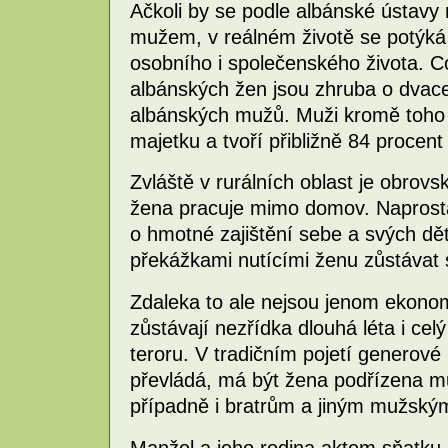
Ačkoli by se podle albánské ústavy 
mužem, v reálném životě se potýká 
osobního i společenského života. C
albánských žen jsou zhruba o dvace
albánských mužů. Muži kromě toho 
majetku a tvoří přibližně 84 proce
Zvláště v rurálních oblast je obro
žena pracuje mimo domov. Naprostá
o hmotné zajištění sebe a svých dět
překážkami nutícími ženu zůstávat
Zdaleka to ale nejsou jenom ekono
zůstávají nezřídka dlouhá léta i ce
teroru. V tradičním pojetí generové 
převládá, má být žena podřízena muž
případně i bratrům a jiným mužský
Manžel a jeho rodina aktem sňatku p