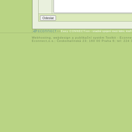
Easy CONNECTion
- snadné spojení mezi lidmi, kteř
Webhosting
,
webdesign
a
publikační systém Toolkit
-
Econne
Econnect,o.s.; Českomalínská 23; 160 00 Praha 6; tel: 224