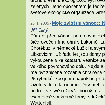
druhů dřevin a ekologickou výchovo
zelených. Jeho oponentem je ředite
světové ekologické organizace Gree
Moje zvláštní vánoce: 
20. 1. 2005 -
Jiří Silný
Pár dní před vánoci jsem dostal el
štědrovečernímu ohni v Lakomě. La
Chotěbuzi v německé Lužici a sv
Libkovicím. Už řadu let jsou domy
vykoupené a ke katastru vesnice se
velkého povrchového dolu. Nejde al
má být zničena rozsáhlá chráněná o
25 rybníků, kde jsem například při
životě viděl orla říčního. Dřív měl t
hodnot ve své režii všemocný totalit
všemocné soukromé firmy, v lužick
Wattenfall.