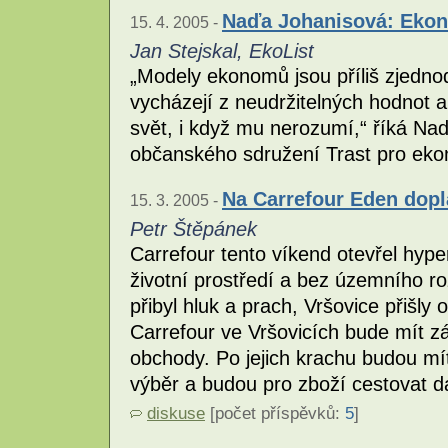
Naďa Johanisová: Ekon
15. 4. 2005 -
Jan Stejskal, EkoList
„Modely ekonomů jsou příliš zjedn
vycházejí z neudržitelných hodnot a 
svět, i když mu nerozumí,“ říká Na
občanského sdružení Trast pro eko
Na Carrefour Eden dopl
15. 3. 2005 -
Petr Štěpánek
Carrefour tento víkend otevřel hyp
životní prostředí a bez územního r
přibyl hluk a prach, Vršovice přišl
Carrefour ve Vršovicích bude mít z
obchody. Po jejich krachu budou m
výběr a budou pro zboží cestovat dá
diskuse
[počet příspěvků:
5
]