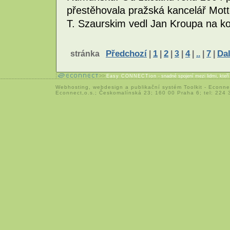
přestěhovala pražská kancelář Mott
T. Szaurskim vedl Jan Kroupa na ko
stránka
Předchozí
|
1
|
2
|
3
|
4
|
..
|
7
|
Dal
Easy CONNECTion
- snadné spojení mezi lidmi, kteř
Webhosting
,
webdesign
a
publikační systém Toolkit
-
Econne
Econnect,o.s.; Českomalínská 23; 160 00 Praha 6; tel: 224