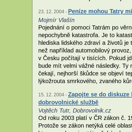
Peníze mohou Tatry mí
23. 12. 2004 -
Mojmír Vlašín
Pojednání o pomoci Tatrám po věrné 
nepochybně katastrofa. Je to katast
hlediska lidského zdraví a životů je
než například automobilový provoz, 
v Česku počítají v tisících. Pokud jd
bude mít velmi vážné následky. Ty 
čekají, nejhorší škůdce se objeví t
lýkožrouta smrkového, zvaného kůr
Zapojte se do diskuze
15. 12. 2004 -
dobrovolnické službě
Vojtěch Tutr, Dobrovolnik.cz
Od roku 2003 platí v ČR zákon č. 1
Protože se zákon netýká celé oblasti