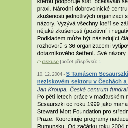
kterou podporuje stát, očekávalo se
praxi. Národní dobrovolnické centr
zkušenosti jednotlivých organizací s
názory. Vyzývá všechny kteří se z
nějaké zkušenosti (pozitivní i negati
Podkladem může být následující člá
rozhovorů s 36 organizacemi vytip
dotazníkového šetření. Své názory
diskuse
[počet příspěvků:
1
]
S Tamásem Scsaurszki
10. 12. 2004 -
neziskovém sektoru v Čechách a 
Jan Kroupa, České centrum fundrai
Po pěti letech práce v maďarském 
Scsaurszki od roku 1999 jako man
Steward Mott Foundation pro středn
Praze. Koordinuje programy nadace
Rumunsku. Od začátku roku 2004 p