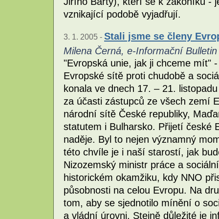
Jiřího Bárty), kteří se k zákoníku 
vznikající podobě vyjadřují.
Stali jsme se členy Evro
3. 1. 2005 -
Milena Černá, e-Informační Bullet
"Evropská unie, jak ji chceme mít" 
Evropské sítě proti chudobě a soci
konala ve dnech 17. – 21. listopa
za účasti zástupců ze všech zemí EU
národní sítě České republiky, Maďa
statutem i Bulharsko. Přijetí české
naděje. Byl to nejen významný mom
této chvíle je i naší starostí, jak 
Nizozemský ministr práce a sociální
historickém okamžiku, kdy NNO přist
působnosti na celou Evropu. Na dru
tom, aby se sjednotilo mínění o soc
a vládní úrovni. Stejně důležité je i