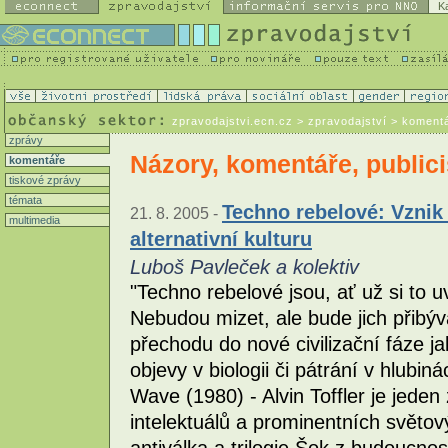
K
zpravodajstvi.ecn.cz
> zpravodajství > koment
zprávy
Názory, komentáře, publici
komentáře
tiskové zprávy
témata
Techno rebelové: Vznik 
21. 8. 2005 -
multimedia
alternativní kulturu
Luboš Pavleček a kolektiv
"Techno rebelové jsou, ať už si to u
Nebudou mizet, ale bude jich přibýv
přechodu do nové civilizační fáze j
objevy v biologii či pátrání v hlubin
Wave (1980) - Alvin Toffler je jede
intelektuálů a prominentních světov