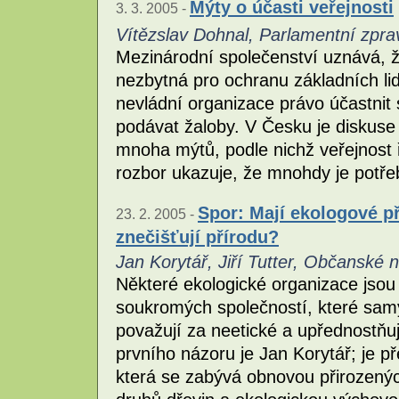
Mýty o účasti veřejnosti
3. 3. 2005 -
Vítězslav Dohnal, Parlamentní zpra
Mezinárodní společenství uznává, ž
nezbytná pro ochranu základních li
nevládní organizace právo účastnit
podávat žaloby. V Česku je diskuse
mnoha mýtů, podle nichž veřejnost ř
rozbor ukazuje, že mnohdy je potře
Spor: Mají ekologové př
23. 2. 2005 -
znečišťují přírodu?
Jan Korytář, Jiří Tutter, Občanské 
Některé ekologické organizace jsou
soukromých společností, které samy 
považují za neetické a upřednostňu
prvního názoru je Jan Korytář; je p
která se zabývá obnovou přirozený