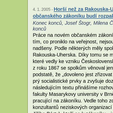
Horší než za Rakouska-
4. 1. 2005 -
občanského zákoníku budí rozpak
Konec konců, Josef Štogr, Milena Č
konců
Práce na novém občanském zákoníku
tím, co proniklo na veřejnost, nejso
nadšeny. Podle některých měly spolk
Rakouska-Uherska. Díky tomu se moh
které vedly ke vzniku Českosloven
z roku 1867 se spolkům věnoval jen 
podstatě, že „dovoleno jest zřizov
prý socialistické prvky a zvyšuje d
následujícím textu přinášíme rozho
fakulty Masarykovy university v Brn
pracující na zákoníku. Vedle toho zd
konzultantů neziskových organizací