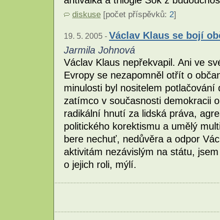
antiválka a trilogie Šok z budoucnos
diskuse
[počet příspěvků:
2
]
Václav Klaus se bojí o
19. 5. 2005 -
Jarmila Johnová
Václav Klaus nepřekvapil. Ani ve s
Evropy se nezapomněl otřít o občans
minulosti byl nositelem potlačování
zatímco v současnosti demokracii o
radikální hnutí za lidská práva, agr
politického korektismu a umělý mult
bere nechuť, nedůvěra a odpor Vác
aktivitám nezávislým na státu, jse
o jejich roli, mýlí.