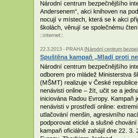
Národní centrum bezpečnějšího inte
Andersenem“, akci knihoven na podp
nocují v místech, která se k akci př
školách, věnují se společnému čten
::
internet
::
22.3.2013 -
PRAHA [
Národní centrum bezpečn
Spuštěna kampaň „Mladí proti nen
Národní centrum bezpečnějšího inte
odborem pro mládež Ministerstva š
(MŠMT) realizuje v České republice
nenávisti online – žít, učit se a jedn
iniciována Radou Evropy. Kampaň j
nenávisti v prostředí online: extrem
utlačování menšin, agresivního na
podporovat etické a slušné chování 
kampaň oficiálně zahájil dne 22. 3.