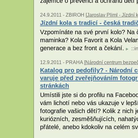
zájemce o prevenci a ochranu dětí 
24.9.2011 -
ZBIROH [
Jaroslav Pliml - Jízdní 
Jízdní kola s tradicí - česká tradi
Vzpomínáte na své první kolo? Na č
maminka? Kola Favorit a Kola Vela
generace a bez front a čekání.
::
i
12.9.2011 -
PRAHA [
Národní centrum bezpečn
Katalog pro pedofily? - Národní 
varuje před zveřejňováním fotogr
stránkách
Umístili jste si do profilu na Faceb
vám lichotí nebo vás ukazuje v lep
fotografie vašich dětí? Kolik z nich j
kuriózních, zesměšňujících, nahatý
přátelé, anebo kdokoliv na celém s