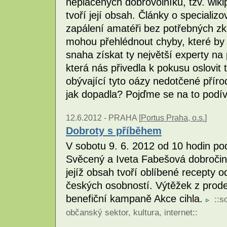
neplacených dobrovolníků, tzv. wik
tvoří její obsah. Články o speciali
zapálení amatéři bez potřebných z
mohou přehlédnout chyby, které by 
snaha získat ty největší experty n
která nás přivedla k pokusu oslovit 
obývající tyto oázy nedotčené příro
jak dopadla? Pojďme se na to podí
12.6.2012 -
PRAHA [
Portus Praha, o.s.
]
Dobroty s příběhem
V sobotu 9. 6. 2012 od 10 hodin po
Svěcený a Iveta Fabešová dobroči
jejíž obsah tvoří oblíbené recepty 
českých osobností. Výtěžek z prode
benefiční kampaně Akce cihla.
::
so
občanský sektor
,
kultura
,
internet
::