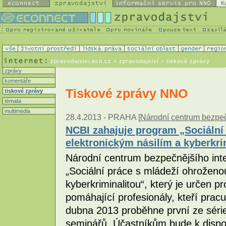
K
zpravodajstvi.ecn.cz
> zpravodajství > tiskové zprávy
zprávy
komentáře
Tiskové zprávy NNO
tiskové zprávy
témata
multimedia
28.4.2013 -
PRAHA [
Národní centrum bezpečn
NCBI zahajuje program „Sociální
elektronickým násilím a kyberkri
Národní centrum bezpečnějšího int
„Sociální práce s mládeží ohroženo
kyberkriminalitou“, který je určen pr
pomáhající profesionály, kteří pracu
dubna 2013 proběhne první ze séri
seminářů. Účastníkům bude k dispoz