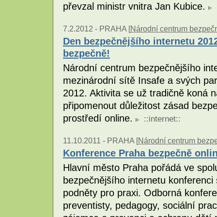
převzal ministr vnitra Jan Kubice.
7.2.2012 -
PRAHA [
Národní centrum bezpečněj
Den bezpečnějšího internetu 2012
bezpečně!
Národní centrum bezpečnějšího int
mezinárodní sítě Insafe a svých pa
2012. Aktivita se už tradičně koná n
připomenout důležitost zásad bez
prostředí online.
::
internet
::
11.10.2011 -
PRAHA [
Národní centrum bezpeč
Konference Praha bezpečně onlin
Hlavní město Praha pořádá ve spol
bezpečnějšího internetu konferenci
podněty pro praxi. Odborná konfer
preventisty, pedagogy, sociální pra