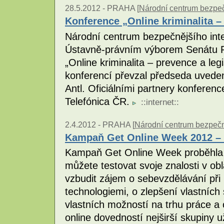
28.5.2012 -
PRAHA [
Národní centrum bezpečn
Konference „Online kriminalita – 
Národní centrum bezpečnějšího inte
Ústavně-právním výborem Senátu P
„Online kriminalita – prevence a leg
konferencí převzal předseda uvede
Antl. Oficiálními partnery konferen
Telefónica ČR.
::
internet
::
2.4.2012 -
PRAHA [
Národní centrum bezpečněj
Kampaň Get Online Week 2012 – t
Kampaň Get Online Week proběhla j
můžete testovat svoje znalosti v obla
vzbudit zájem o sebevzdělávání při
technologiemi, o zlepšení vlastních
vlastních možností na trhu práce a 
online dovedností nejširší skupiny 