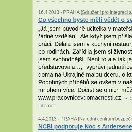
16.4.2013 -
PRAHA [
Sdružení pro integraci a
Co všechno byste měli vědět o sv
„Já jsem původně učitelka v mateř
řádné vzdělání. Ale když jsem přišl
práci. Dělala jsem v kuchyni resta
po rodinách. Zařídila jsem si živnos
jsem svobodnější. Není to ale tak j
představovala…,“ vypráví jednatřicet
doma na Ukrajině malou dceru, o kter
Podobných příběhů se ovšem v na
mnohem více. Dočíst se o nich můž
www.pracovnicevdomacnosti.cz.
:
internet
::
4.4.2013 -
PRAHA [
Národní centrum bezpečněj
NCBI podporuje Noc s Andersen