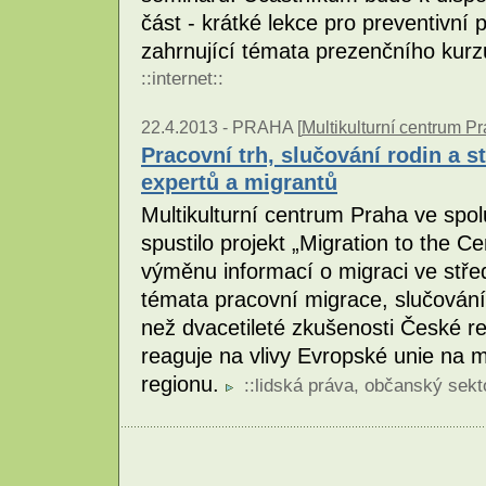
část - krátké lekce pro preventivní p
zahrnující témata prezenčního kur
::
internet
::
22.4.2013 -
PRAHA [
Multikulturní centrum P
Pracovní trh, slučování rodin a 
expertů a migrantů
Multikulturní centrum Praha ve spol
spustilo projekt „Migration to the Ce
výměnu informací o migraci ve stře
témata pracovní migrace, slučování 
než dvacetileté zkušenosti České re
reaguje na vlivy Evropské unie na m
regionu.
::
lidská práva
,
občanský sekt