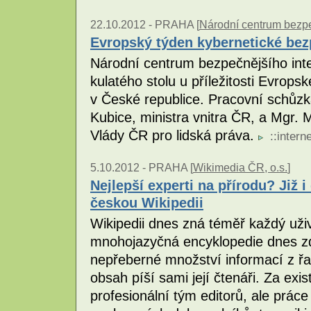
22.10.2012 -
PRAHA [
Národní centrum bezpeč
Evropský týden kybernetické bez
Národní centrum bezpečnějšího inte
kulatého stolu u příležitosti Evrop
v České republice. Pracovní schůzk
Kubice, ministra vnitra ČR, a Mgr
Vlády ČR pro lidská práva.
::
interne
5.10.2012 -
PRAHA [
Wikimedia ČR, o.s.
]
Nejlepší experti na přírodu? Již i
českou Wikipedii
Wikipedii dnes zná téměř každý uživ
mnohojazyčná encyklopedie dnes z
nepřeberné množství informací z řad
obsah píší sami její čtenáři. Za exis
profesionální tým editorů, ale prá