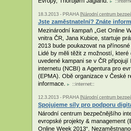
Evropy, Thorbjørn Jagland.
::
intern
18.3.2013 -
PRAHA [
Národní centrum bezpečn
Jste zaměstnatelní? Znáte inform
Mezinárodní kampaň „Get Online We
vnitra ČR, Jana Kubice, startuje pr
2013 bude poukazovat na přínosné p
Lidé by měli těžit z možností, které
uvedené kampani se v ČR připojují
internetu (NCBI) a Agentura pro e
(EPMA). Obě organizace v České rep
informace.
::
internet
::
12.3.2013 -
PRAHA [
Národní centrum bezpeč
Spojujeme síly pro podporu digit
Národní centrum bezpečnějšího int
evropské projekty & management (E
Online Week 2013“. Nezaměstnanost