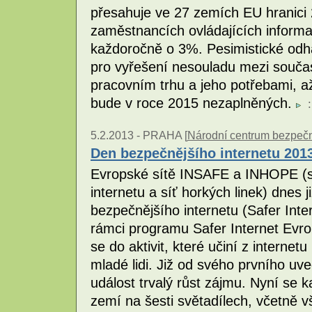
přesahuje ve 27 zemích EU hranici
zaměstnancích ovládajících informa
každoročně o 3%. Pesimistické odha
pro vyřešení nesouladu mezi souč
pracovním trhu a jeho potřebami, a
bude v roce 2015 nezaplněných.
:
5.2.2013 -
PRAHA [
Národní centrum bezpečněj
Den bezpečnějšího internetu 201
Evropské sítě INSAFE a INHOPE (s
internetu a síť horkých linek) dnes 
bezpečnějšího internetu (Safer Inter
rámci programu Safer Internet Evro
se do aktivit, které učiní z internet
mladé lidi. Již od svého prvního u
událost trvalý růst zájmu. Nyní se 
zemí na šesti světadílech, včetně 