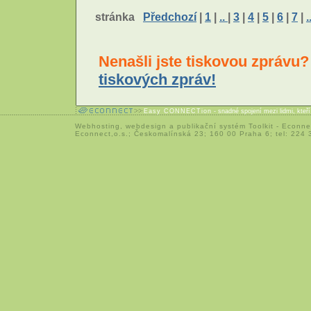
stránka
Předchozí
|
1
|
..
|
3
|
4
|
5
|
6
|
7
|
.
Nenašli jste tiskovou zprávu
tiskových zpráv!
Easy CONNECTion
- snadné spojení mezi lidmi, kteř
Webhosting
,
webdesign
a
publikační systém Toolkit
-
Econne
Econnect,o.s.; Českomalínská 23; 160 00 Praha 6; tel: 224