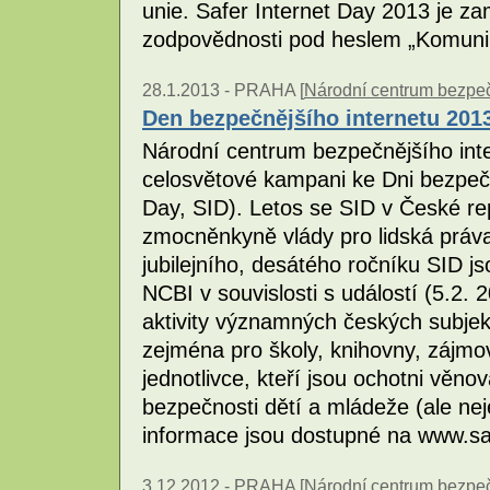
unie. Safer Internet Day 2013 je z
zodpovědnosti pod heslem „Komunik
28.1.2013 -
PRAHA [
Národní centrum bezpečn
Den bezpečnějšího internetu 201
Národní centrum bezpečnějšího inte
celosvětové kampani ke Dni bezpečn
Day, SID). Letos se SID v České re
zmocněnkyně vlády pro lidská prá
jubilejního, desátého ročníku SID j
NCBI v souvislosti s událostí (5.2. 20
aktivity významných českých subjek
zejména pro školy, knihovny, zájmo
jednotlivce, kteří jsou ochotni věn
bezpečnosti dětí a mládeže (ale nej
informace jsou dostupné na www.sa
3.12.2012 -
PRAHA [
Národní centrum bezpečn