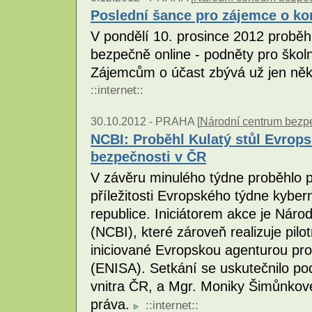
Poslední šance pro zájemce o ko
V pondělí 10. prosince 2012 probě
bezpečně online - podněty pro školní
Zájemcům o účast zbývá už jen něko
::
internet
::
30.10.2012 -
PRAHA [
Národní centrum bezpeč
NCBI: Proběhl Kulatý stůl Evrop
bezpečnosti v ČR
V závěru minulého týdne proběhlo pr
příležitosti Evropského týdne kybe
republice. Iniciátorem akce je Náro
(NCBI), které zároveň realizuje pil
iniciované Evropskou agenturou pro
(ENISA). Setkání se uskutečnilo pod
vnitra ČR, a Mgr. Moniky Šimůnkov
práva.
::
internet
::