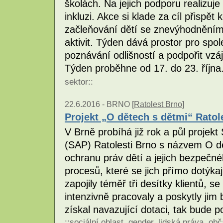
školách. Na jejich podporu realizu
inkluzi. Akce si klade za cíl přispě
začleňování dětí se znevýhodněním
aktivit. Týden dává prostor pro spol
poznávání odlišností a podpořit vzá
Týden proběhne od 17. do 23. října
sektor
::
22.6.2016 -
BRNO [
Ratolest Brno
]
Projekt „O dětech s dětmi“ Ratol
V Brně probíhá již rok a půl projek
(SAP) Ratolesti Brno s názvem O d
ochranu práv dětí a jejich bezpečn
procesů, které se jich přímo dotýkaj
zapojily téměř tři desítky klientů, s
intenzivně pracovaly a poskytly jim 
získal navazující dotaci, tak bude
::
sociální oblast
,
gender
,
lidská práva
,
obč