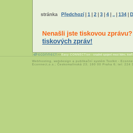
stránka
Předchozí
|
1
|
2
|
3
|
4
|
..
|
134
|
D
Nenašli jste tiskovou zprávu
tiskových zpráv!
Easy CONNECTion
- snadné spojení mezi lidmi, kteř
Webhosting
,
webdesign
a
publikační systém Toolkit
-
Econne
Econnect,o.s.; Českomalínská 23; 160 00 Praha 6; tel: 224