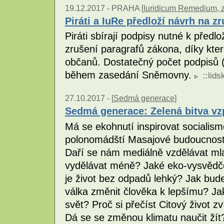
19.12.2017 -
PRAHA [
Iuridicum Remedium, z
Piráti a IuRe předloží návrh na 
Piráti sbírají podpisy nutné k před
zrušení paragrafů zákona, díky kte
občanů. Dostatečný počet podpisů (4
během zasedání Sněmovny.
::
lids
27.10.2017 -
[
Sedmá generace
]
Sedmá generace: Zelená bitva vz
Má se ekohnutí inspirovat socialis
polonomádští Masajové budoucnost
Daří se nám mediálně vzdělávat m
vydělávat méně? Jaké eko-vysvědčen
je život bez odpadů lehký? Jak bu
válka změnit člověka k lepšímu? J
svět? Proč si přečíst Citový život z
Dá se se změnou klimatu naučit žít