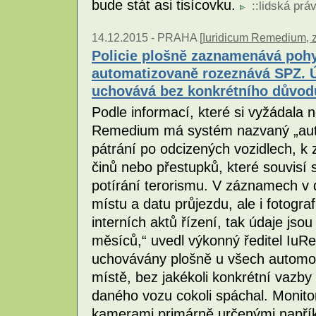
bude stát asi tisícovku.
::
lidská prá
14.12.2015 -
PRAHA [
Iuridicum Remedium, z
Policie plošně zaznamenává pohyb 
automatizovaně rozeznává SPZ. Ú
uchovává bez konkrétního důvod
Podle informací, které si vyžádala 
Remedium má systém nazvaný „autom
pátrání po odcizených vozidlech, k 
činů nebo přestupků, které souvisí 
potírání terorismu. V záznamech v 
místu a datu průjezdu, ale i fotograf
interních aktů řízení, tak údaje js
měsíců,“ uvedl výkonný ředitel IuR
uchovávány plošně u všech automob
místě, bez jakékoli konkrétní vazby
daného vozu cokoli spáchal. Monitor
kamerami primárně určenými napřík