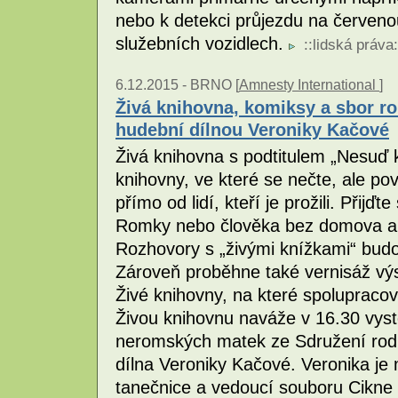
nebo k detekci průjezdu na červeno
služebních vozidlech.
::
lidská práva
:
6.12.2015 -
BRNO [
Amnesty International
]
Živá knihovna, komiksy a sbor 
hudební dílnou Veroniky Kačové
Živá knihovna s podtitulem „Nesuď k
knihovny, ve které se nečte, ale pov
přímo od lidí, kteří je prožili. Přijď
Romky nebo člověka bez domova a z
Rozhovory s „živými knížkami“ budo
Zároveň proběhne také vernisáž vý
Živé knihovny, na které spolupraco
Živou knihovnu naváže v 16.30 vys
neromských matek ze Sdružení rodi
dílna Veroniky Kačové. Veronika je
tanečnice a vedoucí souboru Cikn