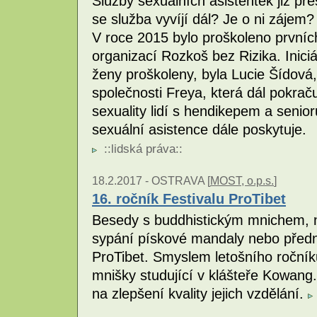
Služby sexuálních asistentek již pře
se služba vyvíjí dál? Je o ni zájem? 
V roce 2015 bylo proškoleno prvníc
organizací Rozkoš bez Rizika. Inici
ženy proškoleny, byla Lucie Šídová,
společnosti Freya, která dál pokrač
sexuality lidí s hendikepem a senio
sexuální asistence dále poskytuje.
::
lidská práva
::
18.2.2017 -
OSTRAVA [
MOST, o.p.s.
]
16. ročník Festivalu ProTibet
Besedy s buddhistickým mnichem, n
sypání pískové mandaly nebo předn
ProTibet. Smyslem letošního ročník
mnišky studující v klášteře Kowang
na zlepšení kvality jejich vzdělání.