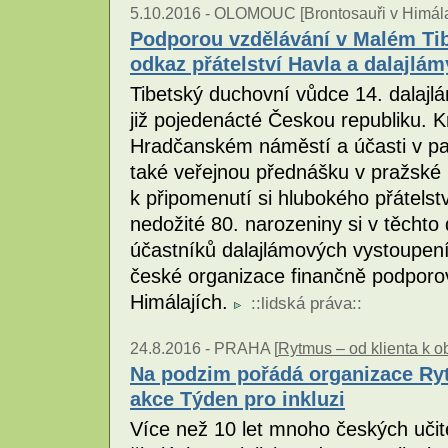
5.10.2016 -
OLOMOUC [Brontosauři v Himála
Podporou vzdělávání v Malém Tib
odkaz přátelství Havla a dalajlám
Tibetský duchovní vůdce 14. dalajlá
již pojedenácté Českou republiku. K
Hradčanském náměstí a účasti v pa
také veřejnou přednášku v pražské L
k připomenutí si hlubokého přátels
nedožité 80. narozeniny si v těcht
účastníků dalajlámových vystoupení 
české organizace finančně podporo
Himálajích.
::
lidská práva
::
24.8.2016 -
PRAHA [
Rytmus – od klienta k ob
Na podzim pořádá organizace Ryt
akce Týden pro inkluzi
Více než 10 let mnoho českých učit