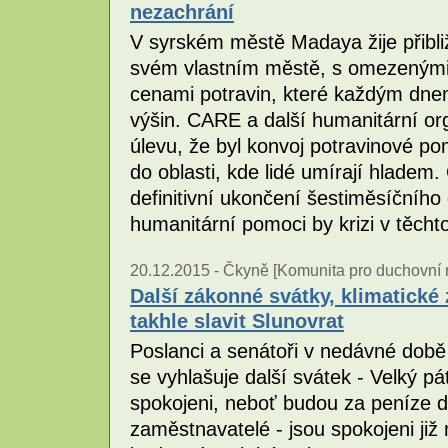
nezachrání
V syrském městě Madaya žije přibližn
svém vlastním městě, s omezenými
cenami potravin, které každým dnem
výšin. CARE a další humanitární org
úlevu, že byl konvoj potravinové p
do oblasti, kde lidé umírají hladem
definitivní ukončení šestiměsíčního
humanitární pomoci by krizi v těcht
20.12.2015 -
Čkyně [Komunita pro duchovní ro
Další zákonné svátky, klimatické
takhle slavit Slunovrat
Poslanci a senátoři v nedávné dob
se vyhlašuje další svátek - Velký p
spokojeni, neboť budou za peníze 
zaměstnavatelé - jsou spokojeni již