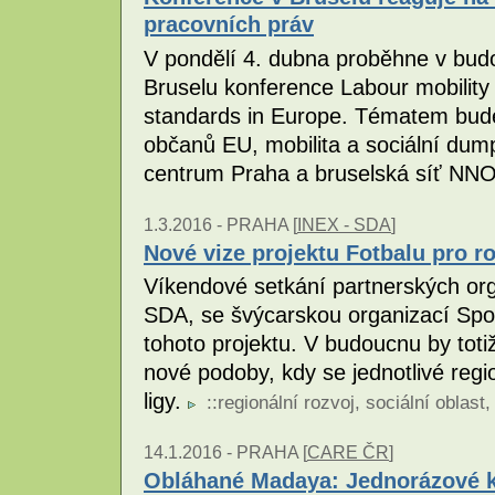
pracovních práv
V pondělí 4. dubna proběhne v bud
Bruselu konference Labour mobility 
standards in Europe. Tématem bud
občanů EU, mobilita a sociální dump
centrum Praha a bruselská síť NNO
1.3.2016 -
PRAHA [
INEX - SDA
]
Nové vize projektu Fotbalu pro r
Víkendové setkání partnerských org
SDA, se švýcarskou organizací Spor
tohoto projektu. V budoucnu by to
nové podoby, kdy se jednotlivé regi
ligy.
::
regionální rozvoj
,
sociální oblast
14.1.2016 -
PRAHA [
CARE ČR
]
Obláhané Madaya: Jednorázové k