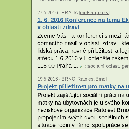
27.5.2016 -
PRAHA [
proFem, o.p.s.
]
1. 6. 2016 Konference na téma E
v oblasti zdraví
Zveme Vás na konferenci s meziná
domácího násilí v oblasti zdraví, kt
lidská práva, rovné příležitosti a leg
středu 1.6.2016 v Lichtenštejnském
118 00 Praha 1.
::
sociální oblast
,
gen
19.5.2016 -
BRNO [
Ratolest Brno
]
Projekt příležitost pro matky na
Projekt zajišťující sociální práci n
matky na ubytovnách je u svého konc
neziskové organizace Ratolest Brno,
propojením svých dvou sociálních slu
situace rodin v rámci spolupráce s