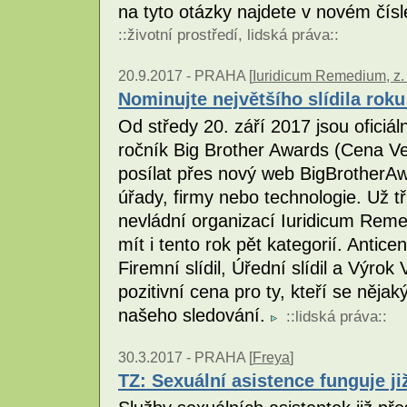
na tyto otázky najdete v novém čí
::
životní prostředí
,
lidská práva
::
20.9.2017 -
PRAHA [
Iuridicum Remedium, z. 
Nominujte největšího slídila rok
Od středy 20. září 2017 jsou oficiá
ročník Big Brother Awards (Cena Ve
posílat přes nový web BigBrotherAw
úřady, firmy nebo technologie. Už t
nevládní organizací Iuridicum Reme
mít i tento rok pět kategorií. Antice
Firemní slídil, Úřední slídil a Výr
pozitivní cena pro ty, kteří se něj
našeho sledování.
::
lidská práva
::
30.3.2017 -
PRAHA [
Freya
]
TZ: Sexuální asistence funguje ji