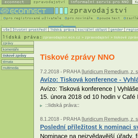
K
zpravodajstvi.ecn.cz
> zpravodajství > tiskové zprá
zprávy
komentáře
Tiskové zprávy NNO
tiskové zprávy
témata
multimedia
7.2.2018 -
PRAHA [
Iuridicum Remedium, z. s
Avízo: Tisková konference - Vyhl
Avízo: Tisková konference | Vyhláš
15. února 2018 od 10 hodin v Café
::
lidská práva
::
8.1.2018 -
PRAHA [
Iuridicum Remedium, z. s
Poslední příležitost k nominaci sv
Nominace na nejzvědavější úřady, f