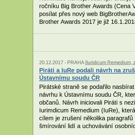
ročníku Big Brother Awards (Cena V
posílat přes nový web BigBrotherA
Brother Awards 2017 je již 16.1.20
20.12.2017 -
PRAHA [
Iuridicum Remedium, z
Piráti a IuRe podali návrh na zr
Ústavnímu soudu ČR
Pirátské straně se podařilo nasbíra
návrhu k Ústavnímu soudu ČR, kter
občanů. Návrh iniciovali Piráti s ne
Iurimdicum Remedium (IuRe), která
cílem je zrušení několika paragrafů
šmírování lidí a uchovávání osobní