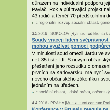
důrazem na individuální podporu je
Pavlač. Rok a půl trvající projekt na
43 rodiči a téměř 70 předškolními d
::
regionální rozvoj
,
sociální oblast
,
gend
3.5.2016 -
SOKOLOV [
Rytmus - od klienta k 
Soudy vracejí lidem svéprávnost
mohou využívat pomoci podpůrc
V minulosti soud omezil Jardu ve sv
než 35 tisíc lidí. S novým občanský
přešetření jeho rozsudku o omezení
prvních na Karlovarsku, má nyní sv
nového občanského zákoníku i svo
jednáním na úřadech.
::
sociální oblast
,
lidská práva
,
občanský
4.4.2016 -
PRAHA [
Multikulturní centrum Pr
Konference v Bruselu reaguje na