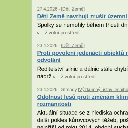
27.4.2026 -
[
Děti Země
]
Děti Země navrhují zrušit územní
Spolky se nemohly během třiceti dní
::
životní prostředí
::
23.4.2026 -
[
Děti Země
]
Proti povolení jedenácti objektů 
odvolání
Ředitelství silnic a dálnic stále ch
nádrž
::
životní prostředí
::
23.4.2026 -
Strnady [
Výzkumný ústav lesního h
Odolnost lesů proti změnám klima
rozmanitosti
Aktuální situace se z hlediska ochra
další pokles kůrovcových těžeb, pošk
nejnižší od roku 2014, období sucha