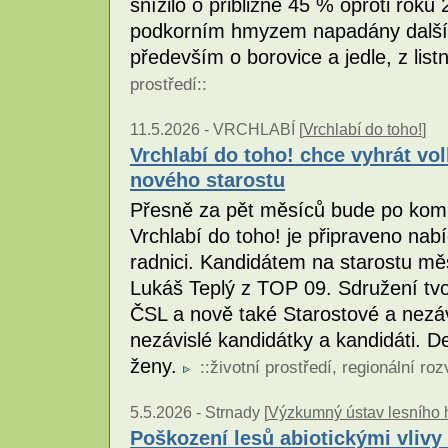
snížilo o přibližně 45 % oproti roku
podkorním hmyzem napadány další, 
především o borovice a jedle, z list
prostředí
::
11.5.2026 -
VRCHLABÍ [
Vrchlabí do toho!
]
Vrchlabí do toho! chce vyhrát vo
nového starostu
Přesně za pět měsíců bude po komu
Vrchlabí do toho! je připraveno na
radnici. Kandidátem na starostu mě
Lukáš Teplý z TOP 09. Sdružení tv
ČSL a nově také Starostové a nezáv
nezávislé kandidátky a kandidáti. De
ženy.
::
životní prostředí
,
regionální roz
5.5.2026 -
Strnady [
Výzkumný ústav lesního hos
Poškození lesů abiotickými vlivy 