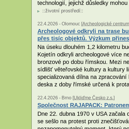
technologií, jejichž důsledky mohou
::
životní prostředí
::
22.4.2026 -
Olomouc [
Archeologické centru
Archeologové odkryli na trase bu
přes tisíc objektů. Výzkum přine
Na úseku dlouhém 1,2 kilometru bud
Kojetín odkryli archeologové více ne
bronzové po dobu římskou. Mezi ne
sídlišť věteřovské kultury a kultury 
specializovaná dílna na zpracování 
deska z doby římské určená k prot
22.4.2026 -
Brno [
Ukliďme Česko z.s.
]
Společnost RAJAPACK: Patronem 
Dne 22. dubna 1970 v USA začala de
se sešlo na protest proti znečišťová
nezapomenutelný moment, který poz