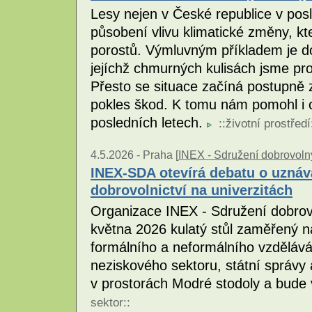
Lesy nejen v České republice v posle
působení vlivu klimatické změny, kte
porostů. Výmluvným příkladem je do
jejíchž chmurných kulisách jsme pro
Přesto se situace začíná postupně
pokles škod. K tomu nám pomohl i o
posledních letech.
::
životní prostředí
4.5.2026 -
Praha [
INEX - Sdružení dobrovolný
INEX-SDA otevírá debatu o uznáv
dobrovolnictví na univerzitách
Organizace INEX - Sdružení dobrov
května 2026 kulatý stůl zaměřený n
formálního a neformálního vzdělává
neziskového sektoru, státní správy a
v prostorách Modré stodoly a bude 
sektor
::