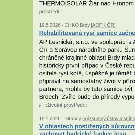
THERMO|SOLAR Žiar nad Hronom s.
prostředí
::
19.5.2026 -
CHKO Brdy [
AOPK ČR
]
Rehabilitovaná rysí samice začne
AP Lesnická, s.r.o. ve spolupráci s
ČR a Správou národního parku Šuma
chráněné krajinné oblasti Brdy mlad
historicky první případ v České repu
osiřelé rysí kotě, úspěšně je téměř 
připravit na samostatný život v pří
partnera, mohla by tato samice být
Brdech. Zvíře bude do přírody vypu
::
životní prostředí
::
19.5.2026 -
Strnady [
Výzkumný ústav lesního h
V oblastech postižených kůrovcov
zachovat hydrické funkce lesů