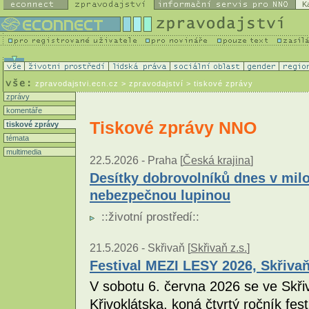
K
zpravodajstvi.ecn.cz
> zpravodajství > tiskové zprávy
zprávy
komentáře
Tiskové zprávy NNO
tiskové zprávy
témata
multimedia
22.5.2026 -
Praha [
Česká krajina
]
Desítky dobrovolníků dnes v milo
nebezpečnou lupinou
::
životní prostředí
::
21.5.2026 -
Skřivaň [
Skřivaň z.s.
]
Festival MEZI LESY 2026, Skřiva
V sobotu 6. června 2026 se ve Skřiv
Křivoklátska, koná čtvrtý ročník fes