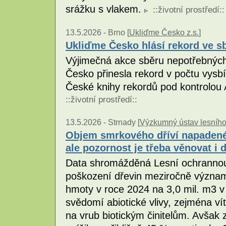
srážku s vlakem.
::
životní prostředí
::
13.5.2026 -
Brno [
Ukliďme Česko z.s.
]
Ukliďme Česko hlásí rekord ve s
Výjimečná akce sběru nepotřebnýc
Česko přinesla rekord v počtu vysbí
České knihy rekordů pod kontrolou
::
životní prostředí
::
13.5.2026 -
Strnady [
Výzkumný ústav lesního h
Objem smrkového dříví napadenéh
ale pozornost je třeba věnovat i
Data shromážděná Lesní ochrannou
poškození dřevin meziročně významn
hmoty v roce 2024 na 3,0 mil. m3 v
svědomí abiotické vlivy, zejména vít
na vrub biotickým činitelům. Avšak