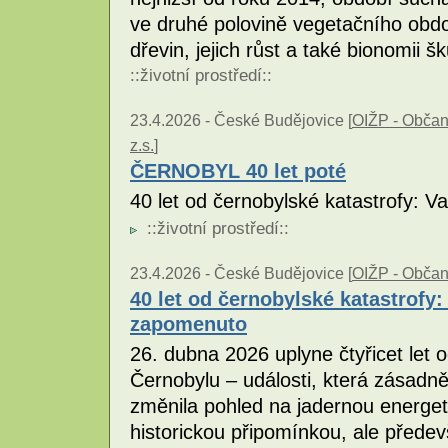
ve druhé polovině vegetačního obdob
dřevin, jejich růst a také bionomii 
::
životní prostředí
::
23.4.2026 -
České Budějovice [
OIŽP - Občans
z.s.
]
ČERNOBYL 40 let poté
40 let od černobylské katastrofy: 
::
životní prostředí
::
23.4.2026 -
České Budějovice [
OIŽP - Občans
40 let od černobylské katastrofy:
zapomenuto
26. dubna 2026 uplyne čtyřicet let o
Černobylu – události, která zásadně o
změnila pohled na jadernou energet
historickou připomínkou, ale přede