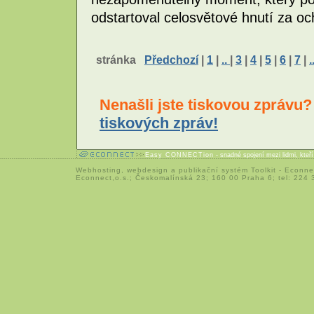
odstartoval celosvětové hnutí za oc
stránka
Předchozí
|
1
|
..
|
3
|
4
|
5
|
6
|
7
|
.
Nenašli jste tiskovou zprávu
tiskových zpráv!
Easy CONNECTion
- snadné spojení mezi lidmi, kteř
Webhosting
,
webdesign
a
publikační systém Toolkit
-
Econne
Econnect,o.s.; Českomalínská 23; 160 00 Praha 6; tel: 224