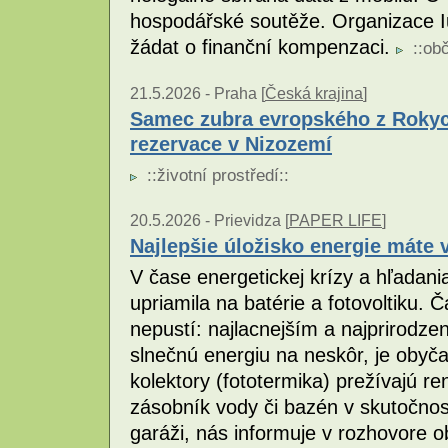
hospodářské soutěže. Organizace Iu
žádat o finanční kompenzaci.
::
obč
21.5.2026 -
Praha [
Česká krajina
]
Samec zubra evropského z Rokyca
rezervace v Nizozemí
::
životní prostředí
::
20.5.2026 -
Prievidza [
PAPER LIFE
]
Najlepšie úložisko energie máte 
V čase energetickej krízy a hľadan
upriamila na batérie a fotovoltiku.
nepustí: najlacnejším a najprirodze
slnečnú energiu na neskôr, je obyč
kolektory (fototermika) prežívajú re
zásobník vody či bazén v skutočnosti
garáži, nás informuje v rozhovore o