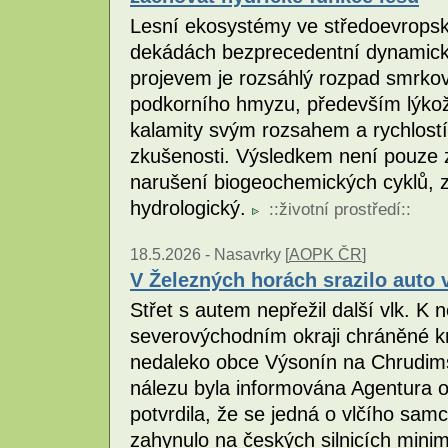
Lesní ekosystémy ve středoevropsk
dekádách bezprecedentní dynamicko
projevem je rozsáhlý rozpad smrko
podkorního hmyzu, především lýko
kalamity svým rozsahem a rychlostí 
zkušenosti. Výsledkem není pouze z
narušení biogeochemických cyklů, z n
hydrologický.
::
životní prostředí
::
18.5.2026 -
Nasavrky [
AOPK ČR
]
V Železných horách srazilo auto 
Střet s autem nepřežil další vlk. K 
severovýchodním okraji chráněné kra
nedaleko obce Výsonín na Chrudimsk
nálezu byla informována Agentura o
potvrdila, že se jedná o vlčího sa
zahynulo na českých silnicích minimá