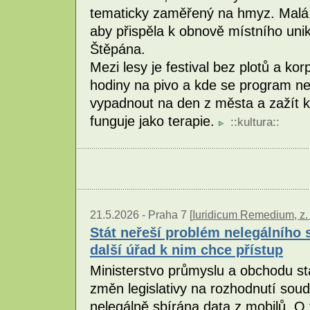
tematicky zaměřený na hmyz. Malá, 
aby přispěla k obnově místního uni
Štěpána.
Mezi lesy je festival bez plotů a ko
hodiny na pivo a kde se program neho
vypadnout na den z města a zažít ku
funguje jako terapie.
::
kultura
::
21.5.2026 -
Praha 7 [
Iuridicum Remedium, z. 
Stát neřeší problém nelegálního
další úřad k nim chce přístup
Ministerstvo průmyslu a obchodu s
změn legislativy na rozhodnutí sou
nelegálně sbírána data z mobilů. O 