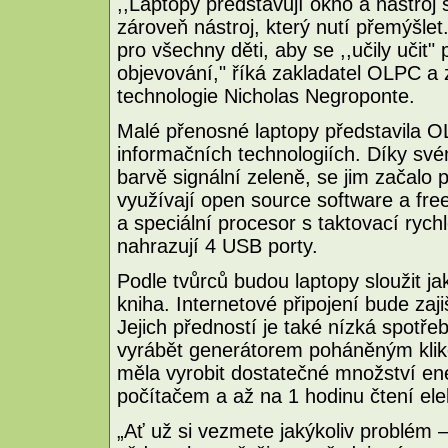
,,Laptopy představují okno a nástroj
zároveň nástroj, který nutí přemýšle
pro všechny děti, aby se ,,učily učit"
objevování," říká zakladatel OLPC a
technologie Nicholas Negroponte.
Malé přenosné laptopy představila
informačních technologiích. Díky své
barvě signální zeleně, se jim začalo
využívají open source software a fr
a speciální procesor s taktovací rych
nahrazují 4 USB porty.
Podle tvůrců budou laptopy sloužit ja
kniha. Internetové připojení bude zaj
Jejich předností je také nízká spotře
vyrábět generátorem poháněným kliko
měla vyrobit dostatečné množství en
počítačem a až na 1 hodinu čtení ele
„Ať už si vezmete jakýkoliv problém –