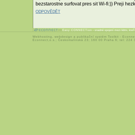
bezstarostne surfovat pres sit Wi-fi:)) Preji hezk
ODPOVĚDĚT
Easy CONNECTion
- snadné spojení mezi lidmi, kteř
Webhosting
,
webdesign
a
publikační systém Toolkit
-
Econne
Econnect,o.s.; Českomalínská 23; 160 00 Praha 6; tel: 224