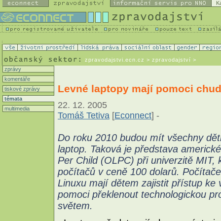
K
zpravodajstvi.ecn.cz
> zpravodajství >
zprávy
komentáře
Levné laptopy mají pomoci chud
tiskové zprávy
témata
22. 12. 2005
multimedia
Tomáš Tetiva
[
Econnect
] -
Do roku 2010 budou mít všechny děti
laptop. Taková je představa americk
Per Child (OLPC) při univerzitě MIT, 
počítačů v ceně 100 dolarů. Počíta
Linuxu mají dětem zajistit přístup ke v
pomoci překlenout technologickou p
světem.