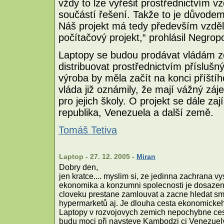
vždy to lze vyřešit prostřednictvím v
součástí řešení. Takže to je důvodem
Náš projekt má tedy především vzděl
počítačový projekt,“ prohlásil Negrop
Laptopy se budou prodávat vládám z
distribuovat prostřednictvím příslušn
výroba by měla začít na konci příštíh
vláda již oznámily, že mají vážný záj
pro jejich školy. O projekt se dále 
republika, Venezuela a další země.
Tomáš Tetiva
Laptop - 27. 12. 2005 -
Miran
Dobry den,
jen kratce.... myslim si, ze jedinna zachrana 
ekonomika a konzumni spolecnosti je dosazen
cloveku prestane zamlouvat a zacne hledat smy
hypermarketů aj. Je dlouha cesta ekonomickeh
Laptopy v rozvojovych zemich nepochybne cestě 
budu moci při navsteve Kambodzi ci Venezuely 