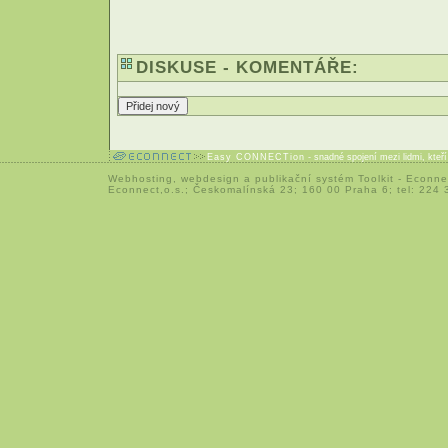
DISKUSE - KOMENTÁŘE:
Easy CONNECTion
- snadné spojení mezi lidmi, kteř
Webhosting
,
webdesign
a
publikační systém Toolkit
-
Econne
Econnect,o.s.; Českomalínská 23; 160 00 Praha 6; tel: 224