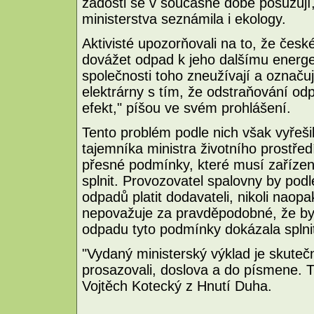
žádosti se v současné době posuzují
ministerstva seznámila i ekology.
Aktivisté upozorňovali na to, že čes
dovážet odpad k jeho dalšímu energe
společnosti toho zneužívají a označuj
elektrárny s tím, že odstraňování odpa
efekt," píšou ve svém prohlášení.
Tento problém podle nich však vyřešil 
tajemníka ministra životního prostře
přesné podmínky, které musí zařízen
splnit. Provozovatel spalovny by pod
odpadů platit dodavateli, nikoli naopa
nepovažuje za pravděpodobné, že by
odpadu tyto podmínky dokázala splni
"Vydaný ministerský výklad je skutečn
prosazovali, doslova a do písmene. T
Vojtěch Kotecký z Hnutí Duha.