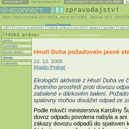
K
zpravodajstvi.ecn.cz
> zpravodajství >
zprávy
komentáře
Hnutí Duha požadovalo jasné s
tiskové zprávy
témata
22. 12. 2005
multimedia
[
Radio Praha
] -
Ekologičtí aktivisté z Hnutí Duha ve 
životního prostředí proti dovozu odpa
zabalené v dárkovém balení. Požadov
spalovny mohou dovážet odpad ze za
Podle mluvčí ministerstva Karolíny Š
dovoz odpadu povolena nabyla a ani n
zákazy dovozu odpadů do spaloven k