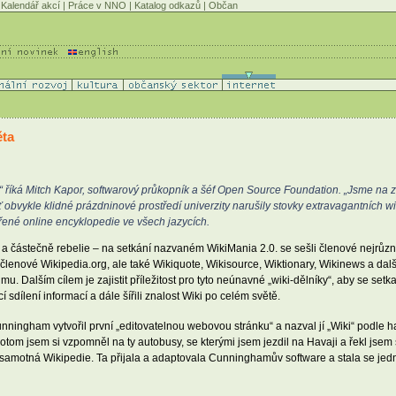
Kalendář akcí
|
Práce v NNO
|
Katalog odkazů
|
Občan
ěta
“ říká Mitch Kapor, softwarový průkopník a šéf Open Source Foundation. „Jsme na za
 obvykle klidné prázdninové prostředí univerzity narušily stovky extravagantních wi
vřené online encyklopedie ve všech jazycích.
a částečně rebelie – na setkání nazvaném WikiMania 2.0. se sešli členové nejrůzně
enové Wikipedia.org, ale také Wikiquote, Wikisource, Wiktionary, Wikinews a další
u. Dalším cílem je zajistit příležitost pro tyto neúnavné „wiki-dělníky“, aby se setkali
í sdílení informací a dále šířili znalost Wiki po celém světě.
ningham vytvořil první „editovatelnou webovou stránku“ a nazval jí „Wiki“ podle 
om jsem si vzpomněl na ty autobusy, se kterými jsem jezdil na Havaji a řekl jsem si
o samotná Wikipedie. Ta přijala a adaptovala Cunninghamův software a stala se je