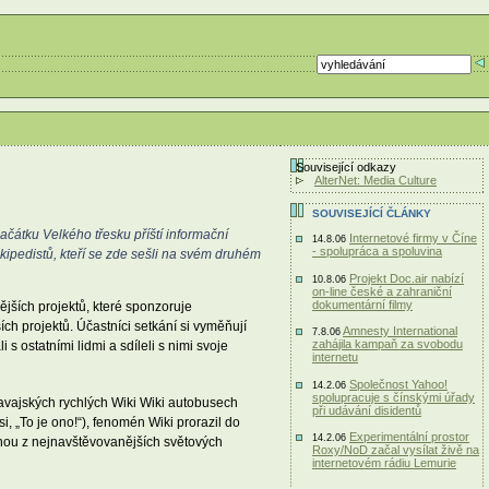
Související odkazy
AlterNet: Media Culture
SOUVISEJÍCÍ ČLÁNKY
čátku Velkého třesku příští informační
Internetové firmy v Číne
14.8.06
- spolupráca a spoluvina
kipedistů, kteří se zde sešli na svém druhém
Projekt Doc.air nabízí
10.8.06
on-line české a zahraniční
dokumentární filmy
jších projektů, které sponzoruje
ch projektů. Účastníci setkání si vyměňují
Amnesty International
7.8.06
zahájila kampaň za svobodu
 s ostatními lidmi a sdíleli s nimi svoje
internetu
Společnost Yahoo!
14.2.06
spolupracuje s čínskými úřady
havajských rychlých Wiki Wiki autobusech
při udávání disidentů
, „To je ono!“), fenomén Wiki prorazil do
Experimentální prostor
14.2.06
dnou z nejnavštěvovanějších světových
Roxy/NoD začal vysílat živě na
internetovém rádiu Lemurie