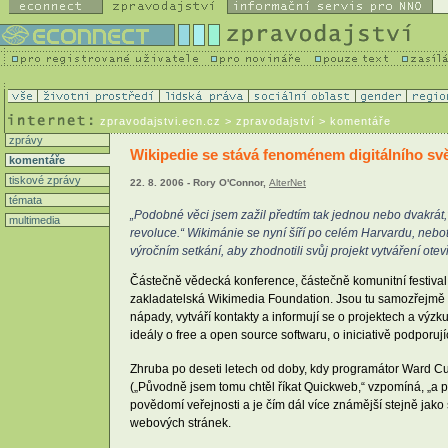
zpravodajstvi.ecn.cz
> zpravodajství > komentáře
zprávy
Wikipedie se stává fenoménem digitálního sv
komentáře
tiskové zprávy
22. 8. 2006 - Rory O'Connor,
AlterNet
témata
„Podobné věci jsem zažil předtím tak jednou nebo dvakrát,
multimedia
revoluce.“ Wikimánie se nyní šíří po celém Harvardu, neboť
výročním setkání, aby zhodnotili svůj projekt vytváření ote
Částečně vědecká konference, částečně komunitní festival 
zakladatelská Wikimedia Foundation. Jsou tu samozřejmě čl
nápady, vytváří kontakty a informují se o projektech a výzkum
ideály o free a open source softwaru, o iniciativě podporujíc
Zhruba po deseti letech od doby, kdy programátor Ward Cun
(„Původně jsem tomu chtěl říkat Quickweb,“ vzpomíná, „a pot
povědomí veřejnosti a je čím dál více známější stejně jak
webových stránek.