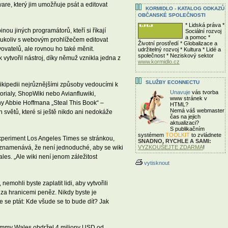
tware, který jim umožňuje psát a editovat
KORMIDLO - KATALOG ODKAZŮ
OBČANSKÉ SPOLEČNOSTI
* Lidská práva *
ou jiných programátorů, kteří si říkají
Sociální rozvoj
a pomoc *
omukoliv s webovým prohlížečem editovat
Životní prostředí * Globalizace a
ovatelů, ale rovnou ho také měnit.
udržitelný rozvoj * Kultura * Lidé a
společnost * Neziskový sektor
 vytvořil nástroj, díky němuž vznikla jedna z
www.kormidlo.cz
SLUŽBY ECONNECTU
kipedii nejrůznějšími způsoby vedoucími k
Unavuje
vás tvorba
itorialy, ShopWiki nebo Avianfluwiki,
www stránek v
ihy Abbie Hoffmana „Steal This Book“ –
HTML?
Nemá váš webmaster
světů, které si ještě nikdo ani nedokáže
čas
na jejich
aktualizaci?
S publikačním
systémem
TOOLKIT
to zvládnete
experiment Los Angeles Times se stránkou,
SNADNO, RYCHLE A SAMI:
 poznamenává, že není jednoduché, aby se wiki
VYZKOUŠEJTE ZDARMA
!
les. „Ale wiki není jenom záležitost
vytisknout
emohli byste zaplatit lidi, aby vytvořili
e za hranicemi peněz. Nikdy byste je
e se ptát: Kde všude se to bude dít? Jak
 Jimmy Wales obdržel 4 miliony USD od