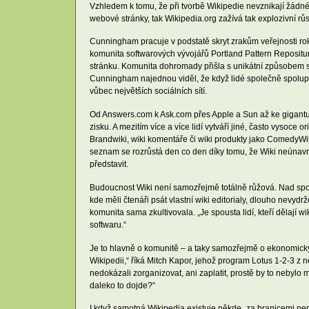
Vzhledem k tomu, že při tvorbě Wikipedie nevznikají žádné ná
webové stránky, tak Wikipedia.org zažívá tak explozivní r
Cunningham pracuje v podstatě skryt zrakům veřejnosti roky
komunita softwarových vývojářů Portland Pattern Repositur
stránku. Komunita dohromady přišla s unikátní způsobem sp
Cunningham najednou viděl, že když lidé společně spolupracuj
vůbec největších sociálních sítí.
Od Answers.com k Ask.com přes Apple a Sun až ke gigantu 
zisku. A mezitím více a více lidí vytváří jiné, často vysoce 
Brandwiki, wiki komentáře či wiki produkty jako ComedyWiki
seznam se rozrůstá den co den díky tomu, že Wiki neúnavn
představit.
Budoucnost Wiki není samozřejmě totálně růžová. Nad spole
kde měli čtenáři psát vlastní wiki editorialy, dlouho nevy
komunita sama zkultivovala. „Je spousta lidí, kteří dělají 
softwaru.“
Je to hlavně o komunitě – a taky samozřejmě o ekonomických s
Wikipedii,“ říká Mitch Kapor, jehož program Lotus 1-2-3 z 
nedokázali zorganizovat, ani zaplatit, prostě by to nebylo
daleko to dojde?“
I když samotná Wikipedia existuje někde „za hranicemi pe