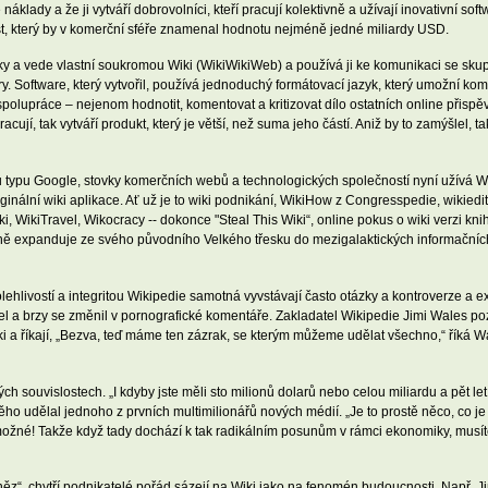
klady a že ji vytváří dobrovolníci, kteří pracují kolektivně a užívají inovativní sof
ůst, který by v komerční sféře znamenal hodnotu nejméně jedné miliardy USD.
 a vede vlastní soukromou Wiki (WikiWikiWeb) a používá ji ke komunikaci se skupin
y. Software, který vytvořil, používá jednoduchý formátovací jazyk, který umožní k
olupráce – nejenom hodnotit, komentovat a kritizovat dílo ostatních online přispěv
í, tak vytváří produkt, který je větší, než suma jeho částí. Aniž by to zamýšlel, tak
typu Google, stovky komerčních webů a technologických společností nyní užívá Wi
originální wiki aplikace. Ať už je to wiki podnikání, WikiHow z Congresspedie, wikied
, WikiTravel, Wikocracy -- dokonce "Steal This Wiki“, online pokus o wiki verzi kn
ě expanduje ze svého původního Velkého třesku do mezigalaktických informačních 
hlivostí a integritou Wikipedie samotná vyvstávají často otázky a kontroverze a 
držel a brzy se změnil v pornografické komentáře. Zakladatel Wikipedie Jimi Wales
wiki a říkají, „Bezva, teď máme ten zázrak, se kterým můžeme udělat všechno,“ říká Wa
ouvislostech. „I kdyby jste měli sto milionů dolarů nebo celou miliardu a pět let, n
něho udělal jednoho z prvních multimilionářů nových médií. „Je to prostě něco, co j
 možné! Takže když tady dochází k tak radikálním posunům v rámci ekonomiky, musít
něz“, chytří podnikatelé pořád sázejí na Wiki jako na fenomén budoucnosti. Např.